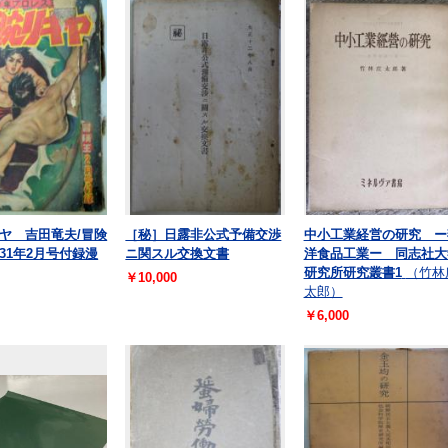
ヤ 吉田竜夫/冒険
［秘］日露非公式予備交渉
中小工業経営の研究 ー
31年2月号付録漫
ニ関スル交換文書
洋食品工業ー 同志社大
研究所研究叢書1
（竹林
￥10,000
太郎）
￥6,000