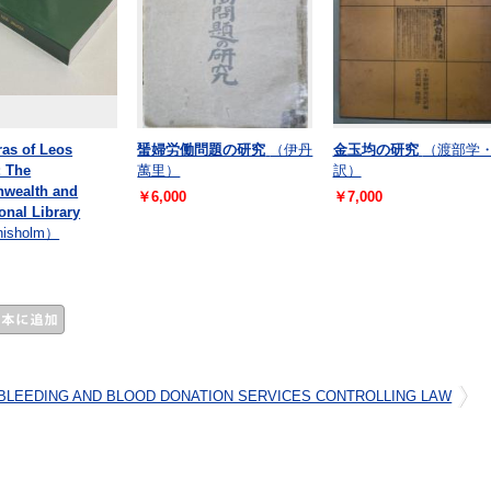
ras of Leos
蜑婦労働問題の研究
（伊丹
金玉均の研究
（渡部学
: The
萬里）
訳）
wealth and
￥6,000
￥7,000
ional Library
hisholm）
BLEEDING AND BLOOD DONATION SERVICES CONTROLLING LAW