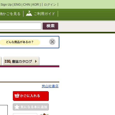
Sign Up [
ENG
|
CHN
|
KOR
]
ログイン
物かごを見る
ご利用ガイド
悠山社書店