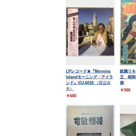
LPレコード★『Morning
鉄腕リキ
Islandモーニング・アイラ
王 昭和
ンド』VIJ-6018
（渡辺貞
画
夫）
￥500
￥600