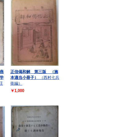
燕
正信偈和解 第三版 （施
学
本適当小冊子）
（西村七兵
庄
衛編）
￥1,000