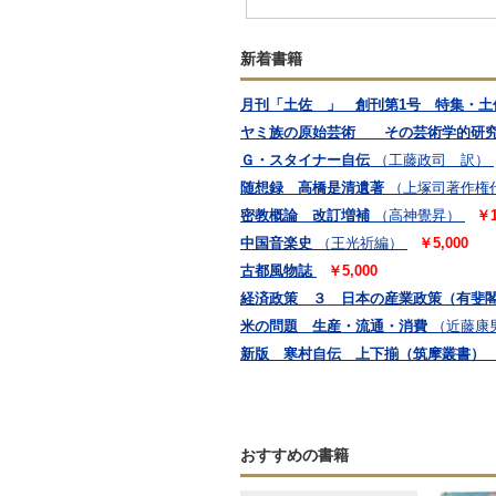
新着書籍
月刊「土佐 」 創刊第1号 特集・土
ヤミ族の原始芸術 その芸術学的研究
Ｇ・スタイナー自伝
（工藤政司 訳）
随想録 高橋是清遺著
（上塚司著作権
密教概論 改訂増補
（高神覺昇）
￥1
中国音楽史
（王光祈編）
￥5,000
古都風物誌
￥5,000
経済政策 ３ 日本の産業政策（有斐
米の問題 生産・流通・消費
（近藤康
新版 寒村自伝 上下揃（筑摩叢書）
おすすめの書籍