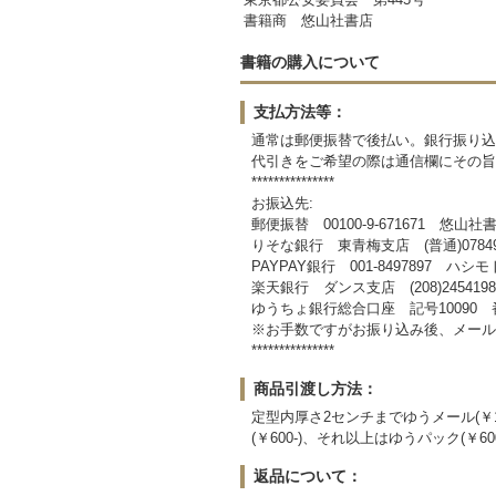
書籍商 悠山社書店
書籍の購入について
支払方法等：
通常は郵便振替で後払い。銀行振り込み
代引きをご希望の際は通信欄にその旨
***************
お振込先:
郵便振替 00100-9-671671 悠山社
りそな銀行 東青梅支店 (普通)078
PAYPAY銀行 001-8497897 ハ
楽天銀行 ダンス支店 (208)2454
ゆうちょ銀行総合口座 記号10090 
※お手数ですがお振り込み後、メール
***************
商品引渡し方法：
定型内厚さ2センチまでゆうメール(￥1
(￥600-)、それ以上はゆうパック(￥6
返品について：