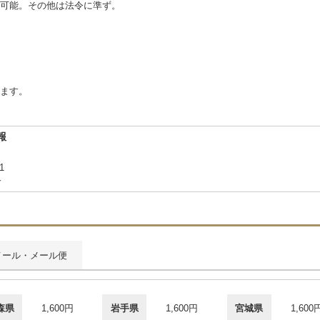
可能。その他は法令に準ず。
ます。
報
11
合
メール・メール便
森県
1,600円
岩手県
1,600円
宮城県
1,600