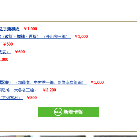
佐手漉和紙
￥1,000
（改訂・増補・再版）
（外山卯三郎）
￥1,000
￥500
代表）
￥600
,000
閣双書）
（加藤寛、中村秀一郎、新野幸次郎編）
￥1,000
男監修、大谷省三編）
￥2,200
（荒畑寒村）
￥800
新着情報