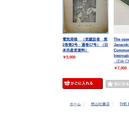
電気溶接 （党建設者 第
The ope
2巻第2号・通巻17号）（日
Janacek
本共産党資料）
Common
Internat
￥5,000
（Erik C
￥7,000
ホーム
悠山社書店
THE 