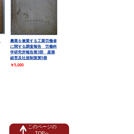
・
農業を兼業する工業労働者
に関する調査報告 労働科
学研究所報告第3部 産業
経営及社規制策第5冊
￥5,000
このページの
TOPへ