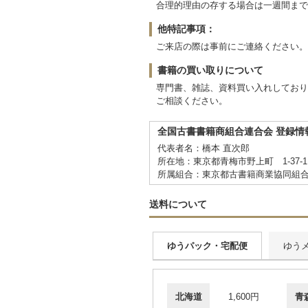
合理的理由の存する場合は一週間まで
他特記事項：
ご来店の際は事前にご連絡ください。
書籍の買い取りについて
専門書、雑誌、資料買い入れしており
ご相談ください。
全国古書書籍商組合連合会 登録情
代表者名：橋本 直次郎
所在地：東京都青梅市野上町 1-37-
所属組合：東京都古書籍商業協同組
送料について
ゆうパック・宅配便
ゆう
北海道
1,600円
青