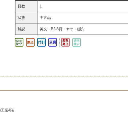
冊数
1
状態
中古品
解説
英文・B5-8頁・ヤケ・綴穴
梅工業4階