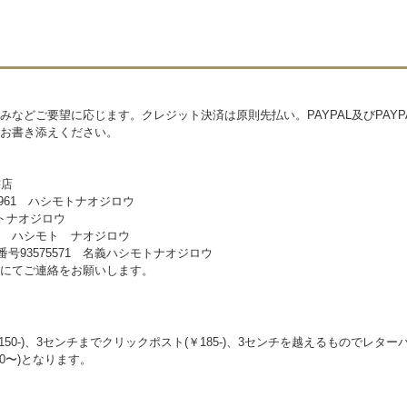
などご要望に応じます。クレジット決済は原則先払い。PAYPAL及びPAYP
お書き添えください。
書店
4961 ハシモトナオジロウ
シモトナオジロウ
198 ハシモト ナオジロウ
番号93575571 名義ハシモトナオジロウ
にてご連絡をお願いします。
50-)、3センチまでクリックポスト(￥185-)、3センチを越えるものでレ
00〜)となります。