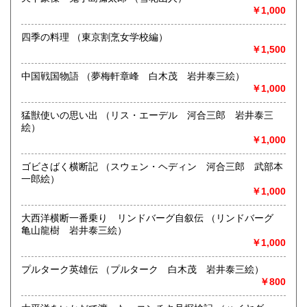
定休日：火曜日定休(仕入れのため不定休となる場合がござい
￥1,000
ます)
四季の料理 （東京割烹女学校編）
書籍の買取について
￥1,500
美術関係、建築関係資料等扱っております。
また、江戸期からの古地図、刷り物など、視覚的に当時の様
中国戦国物語 （夢梅軒章峰 白木茂 岩井泰三絵）
子がわかる資料に力を入れております。
￥1,000
一般書や、専門書の扱いもございます。
店頭へのお持ち込み、宅配便でのご送付のいずれも承りま
猛獣使いの思い出 （リス・エーデル 河合三郎 岩井泰三
す。
絵）
どうぞお気軽にご相談ください。
￥1,000
取り扱い分野
ゴビさばく横断記 （スウェン・ヘディン 河合三郎 武部本
一郎絵）
歴史、社会科学、自然科学、美術工芸、国語国文、古典籍、
￥1,000
近代文献、趣味、サブカルチャー、古書一般（その他）
大西洋横断一番乗り リンドバーグ自叙伝 （リンドバーグ
亀山龍樹 岩井泰三絵）
￥1,000
プルターク英雄伝 （プルターク 白木茂 岩井泰三絵）
￥800