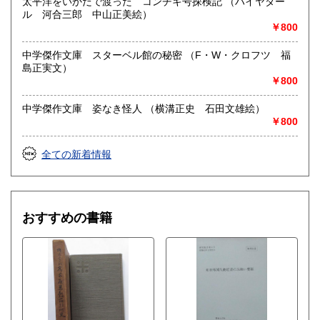
太平洋をいかだで渡った コンチキ号探検記 （ハイヤダー
ル 河合三郎 中山正美絵）
￥800
中学傑作文庫 スターベル館の秘密 （F・W・クロフツ 福
島正実文）
￥800
中学傑作文庫 姿なき怪人 （横溝正史 石田文雄絵）
￥800
全ての新着情報
おすすめの書籍