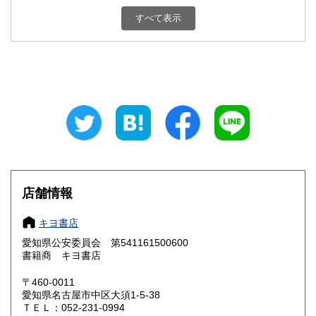
新潟県
富山県
600円
600円
すべて表示
石川県
福井県
600円
600円
山梨県
長野県
600円
600円
岐阜県
静岡県
600円
600円
愛知県
三重県
600円
600円
滋賀県
京都府
600円
600円
大阪府
兵庫県
600円
600円
店舗情報
奈良県
和歌山県
600円
600円
キヨ書店
愛知県公安委員会 第541161500600
鳥取県
島根県
600円
600円
書籍商 キヨ書店
岡山県
広島県
600円
600円
〒460-0011
愛知県名古屋市中区大須1-5-38
ＴＥＬ：052-231-0994
山口県
徳島県
600円
600円