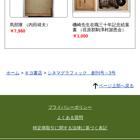
馬部隊
（内田靖夫）
磯崎先生在職三十年記念絵葉
書
（荏原郡駒澤村謝恩会）
￥7,980
￥1,000
ホーム
キヨ書店
シネマグラフィック 創刊号～3号
ページ上部へ戻る
プライバシーポリシー
よくある質問
特定商取引に関する法律に基づく表記