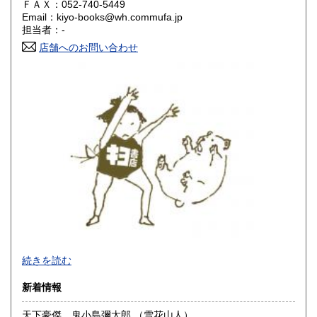
ＦＡＸ：052-740-5449
Email：kiyo-books@wh.commufa.jp
香川県
愛媛県
600円
600円
担当者：-
店舗へのお問い合わせ
高知県
福岡県
600円
600円
佐賀県
長崎県
600円
600円
熊本県
大分県
600円
600円
宮崎県
鹿児島県
600円
600円
沖縄県
600円
-
続きを読む
沿線名：大須観音駅4番出口 徒歩5分
新着情報
最寄駅：名古屋市営地下鉄鶴舞線
営業時間：12:00～18:00
天下豪傑 鬼小島彌太郎 （雪花山人）