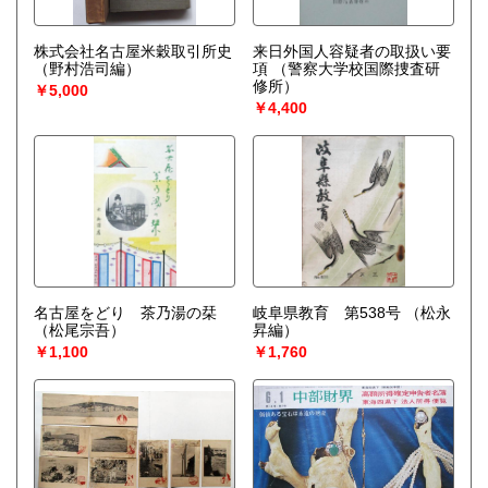
株式会社名古屋米穀取引所史
来日外国人容疑者の取扱い要
（野村浩司編）
項
（警察大学校国際捜査研
修所）
￥5,000
￥4,400
名古屋をどり 茶乃湯の栞
岐阜県教育 第538号
（松永
（松尾宗吾）
昇編）
￥1,100
￥1,760