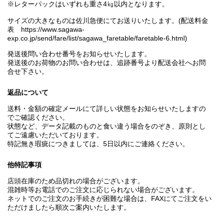
※レターパックはいずれも重さ4㎏以内となります。
サイズの大きなものは佐川急便にてお送りいたします。(配送料金
表 https://www.sagawa-
exp.co.jp/send/fare/list/sagawa_faretable/faretable-6.html)
発送後問い合わせ番号をお知らせいたします。
発送後のお荷物のお問い合わせは、追跡番号より配送会社へお問
合せ下さい。
返品について
送料・金額の確定メールにて詳しい状態をお知らせいたしますの
でご確認ください。
状態など、データ記載のものと食い違う場合をのぞき、原則とし
てご遠慮いただいております。
特記無き瑕疵につきましては、5日以内にご連絡ください。
他特記事項
店頭在庫のため品切れの場合がございます。
混雑時等お電話でのご注文に応じられない場合がございます。
ネットでのご注文のお手続きが困難な場合は、FAXにてご注文をい
ただけましたら順次ご案内いたします。