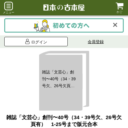
かご
メニュー
会員登録
ログイン
雑誌「文芸心」創
刊〜40号（34・39
号欠、26号欠頁
有） 1-25号まで
版元合本
雑誌「文芸心」創刊〜40号（34・39号欠、26号欠
頁有） 1-25号まで版元合本