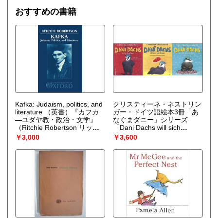
おすすめの書籍
Kafka: Judaism, politics, and
クリスティーネ・ネストリン
literature （英書）『カフカ
ガー・ドイツ語絵本3冊「あ
―ユダヤ教・政治・文学』
なぐまダニー」シリーズ
（Ritchie Robertson リッチ
「Dani Dachs will sich
ー・ロバートソン ）
wehren」「Dani Dachs will
￥3,000
￥3,600
eine rote Kappe」「Dani
Dachs holt Blumen fuer
Mama」
（Christine
Noestlinger （クリスティー
ネ・ネストリンガー） ; ill. by
Bruno Wegscheider）