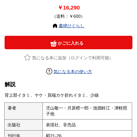
￥16,290
（送料：￥600）
書肆ひぐらし
かごに入れる
気になる本に追加（ログインで利用可能）
気になる本の使い方
解説
背上部イタミ、ヤケ・頁端カケ折れイタミ、少線
著者
児山敬一・月原橙一郎・池淵鈴江・津軽照
子他
出版社
表現社、非売品
刊行年
昭21-26