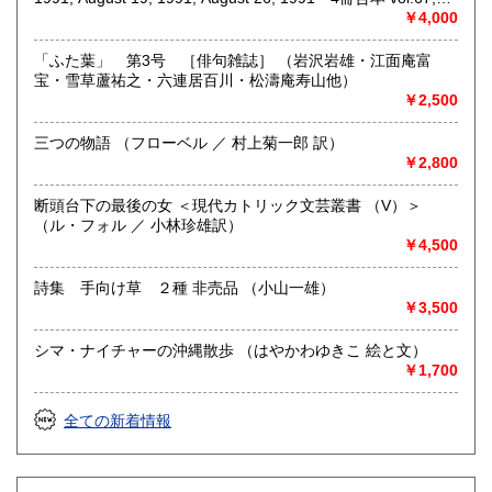
No.24-27
￥4,000
「ふた葉」 第3号 ［俳句雑誌］ （岩沢岩雄・江面庵富
宝・雪草蘆祐之・六連居百川・松濤庵寿山他）
￥2,500
三つの物語 （フローベル ／ 村上菊一郎 訳）
￥2,800
断頭台下の最後の女 ＜現代カトリック文芸叢書 （V）＞
（ル・フォル ／ 小林珍雄訳）
￥4,500
詩集 手向け草 ２種 非売品 （小山一雄）
￥3,500
シマ・ナイチャーの沖縄散歩 （はやかわゆきこ 絵と文）
￥1,700
全ての新着情報