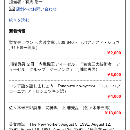
担当者：有馬 浩一
店舗へのお問い合わせ
高知県
福岡県
600円
600円
-
続きを読む
佐賀県
長崎県
600円
600円
沿線名：都営新宿・三田線 営団半蔵門線
新着情報
最寄駅：神保町駅徒歩3分
熊本県
大分県
600円
600円
営業時間：11:00-19:00
聖女ヂョウン ＜岩波文庫 ; 839-840＞ （バアナアド・ショウ
定休日：不定期
; 野上豊一郎訳）
宮崎県
鹿児島県
600円
600円
￥2,000
書籍の買取について
沖縄県
600円
-
川端勇男 ２冊「内燃機王ディーゼル」「独逸三大技術者 デ
ィーゼル クルップ ジーメンス」 （川端勇男）
￥6,000
取り扱い分野
美術工芸、国語国文、外国文学、近代文献、趣味
ロシア語を話しましょう Говорите по-русски （エス・ハブ
ローニナ; ア・ロジェツキン訳）
￥4,000
佐々木米三郎詩集 花神輿 上 非売品 （佐々木米三郎）
￥13,000
英文雑誌 The New Yorker: August 5, 1991, August 12,
1991, August 19, 1991, August 26, 1991 4冊合本 vol.67,