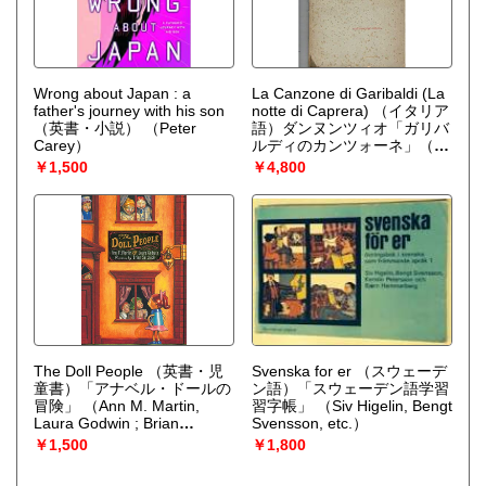
Wrong about Japan : a
La Canzone di Garibaldi (La
father's journey with his son
notte di Caprera) （イタリア
（英書・小説）
（Peter
語）ダンヌンツィオ「ガリバ
Carey）
ルディのカンツォーネ」（カ
プレーラ島の夜」
（Gabriele
￥1,500
￥4,800
D'Annunzio (ガブリエーレ・
ダンヌンツィオ)）
The Doll People （英書・児
Svenska for er （スウェーデ
童書）「アナベル・ドールの
ン語）「スウェーデン語学習
冒険」
（Ann M. Martin,
習字帳」
（Siv Higelin, Bengt
Laura Godwin ; Brian
Svensson, etc.）
Selznick ブライアン・セルズ
￥1,500
￥1,800
ニック絵）