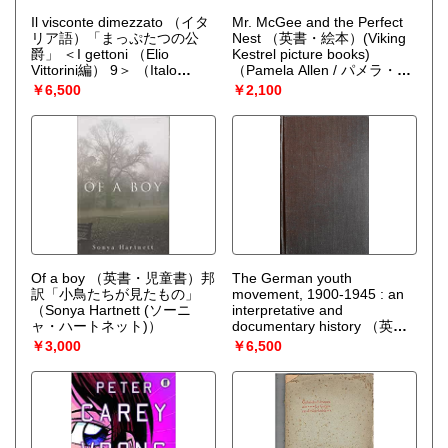
Il visconte dimezzato （イタ
Mr. McGee and the Perfect
リア語）「まっぷたつの公
Nest （英書・絵本）(Viking
爵」 ＜I gettoni （Elio
Kestrel picture books)
Vittorini編） 9＞
（Italo
（Pamela Allen / パメラ・ア
Calvino （イタロ・カルヴィ
レン）
￥6,500
￥2,100
ーノ））
Of a boy （英書・児童書）邦
The German youth
訳「小鳥たちが見たもの」
movement, 1900-1945 : an
（Sonya Hartnett (ソーニ
interpretative and
ャ・ハートネット)）
documentary history （英
書）『ドイツ青年運動 1900-
￥3,000
￥6,500
1945』
（Peter D.
Stachura）