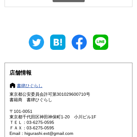
石川県
福井県
600円
600円
山梨県
長野県
600円
600円
岐阜県
静岡県
600円
600円
愛知県
三重県
600円
600円
滋賀県
京都府
600円
600円
大阪府
兵庫県
600円
600円
店舗情報
奈良県
和歌山県
600円
600円
書肆ひぐらし
東京都公安委員会許可第301029600710号
鳥取県
島根県
600円
600円
書籍商 書肆ひぐらし
岡山県
広島県
600円
600円
〒101-0051
東京都千代田区神田神保町1-20 小川ビル1F
ＴＥＬ：03-6275-0595
山口県
徳島県
600円
600円
ＦＡＸ：03-6275-0595
Email：higurashi.ext@gmail.com
香川県
愛媛県
600円
600円