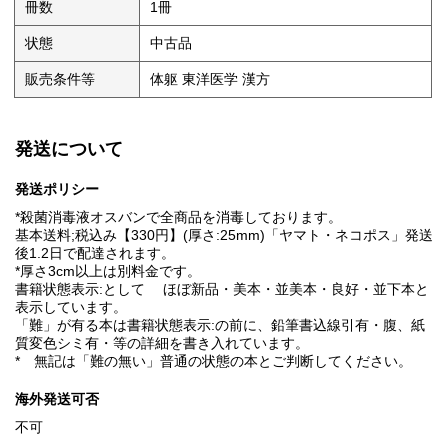
冊数
1冊
状態
中古品
販売条件等
体躯 東洋医学 漢方
発送について
発送ポリシー
*殺菌消毒液オスバンで全商品を消毒しております。
基本送料;税込み【330円】(厚さ:25mm)「ヤマト・ネコポス」発送
後1.2日で配達されます。
*厚さ3cm以上は別料金です。
書籍状態表示:として ほぼ新品・美本・並美本・良好・並下本と
表示しています。
「難」が有る本は書籍状態表示:の前に、鉛筆書込線引有・腹、紙
質変色シミ有・等の詳細を書き入れています。
* 無記は「難の無い」普通の状態の本とご判断してください。
海外発送可否
不可