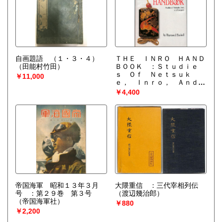
自画題語 （１・３・４）
ＴＨＥ ＩＮＲＯ ＨＡＮＤ
（田能村竹田）
ＢＯＯＫ ：Ｓｔｕｄｉｅ
ｓ Ｏｆ Ｎｅｔｓｕｋ
￥11,000
ｅ， Ｉｎｒｏ， Ａｎｄ
Ｌａｑｕｅｒ
（Raymond
￥4,400
Bushell）
帝国海軍 昭和１３年３月
大隈重信 ：三代宰相列伝
号 ：第２９巻 第３号
（渡辺幾治郎）
（帝国海軍社）
￥880
￥2,200