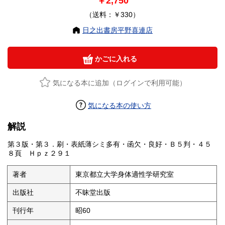
￥2,750
（送料：￥330）
日之出書房平野喜連店
かごに入れる
気になる本に追加（ログインで利用可能）
気になる本の使い方
解説
第３版・第３．刷・表紙薄シミ多有・函欠・良好・Ｂ５判・４５
８頁 Ｈｐｚ２９１
著者
東京都立大学身体適性学研究室
出版社
不昧堂出版
刊行年
昭60