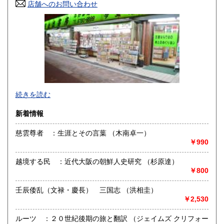
店舗へのお問い合わせ
高知県
福岡県
330円
330円
佐賀県
長崎県
330円
330円
熊本県
大分県
330円
330円
宮崎県
鹿児島県
330円
330円
適格請求書発行事業者登録番号
沖縄県
続きを読む
330円
T６１２０００１０１８５８５
新着情報
発送方法：「ヤマト・ネコポス」・「クリックポスト」
1） 梱包材を含めて厚さ2.5ｃｍまでの本は「ヤマト・ネコポ
慈雲尊者 ：生涯とその言葉 （木南卓一）
ス」に設定をしております。
￥990
＊「ネコポス」は 宅急便扱いです。発送後1.2日で配達され
ます。
*販売価格は送料を考量して値段を付けています。
越境する民 ：近代大阪の朝鮮人史研究 （杉原達）
￥800
沿線名：国道479号・長居公園通り,ユニクロ向かい・北側
最寄駅：地下鉄・谷町線・喜連瓜破駅 (1番出口)上る・右へ
壬辰倭乱（文禄・慶長） 三国志 （洪相圭）
(西へ)長居公園通り・600M右側
￥2,530
営業時間：11:00〜19:30
定休日：毎週:火曜日/第2・4日曜日
ルーツ ：２０世紀後期の旅と翻訳 （ジェイムズ クリフォー