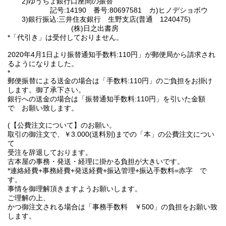
2)ゆうちょ銀行口座間の振替
記号:14190 番号:80697581 カ)ヒノデショボウ
3)銀行振込:三井住友銀行 生野支店(普通 1240475)
(株)日之出書房
*「代引き」は受付しておりません。
2020年4月1日より振替通知手数料:110円」が郵便局から請求され
るようになりました。
*
郵便振替による送金の場合は「手数料:110円」のご負担をお掛け
します。御了承下さい。
銀行への送金の場合は「振替通知手数料:110円」を引いた金額
で お願い致します。
(【公費注文について】のお願い。
取引の御注文で、￥3.000(送料別)までの「本」の公費注文につい
て
受注を辞退しております。
古本屋の事務・発送・経理に掛かる負担が大きいです。
*連絡経費+事務経費+発送経費+振込管理+振込手数料=赤字 で
す。
事情を御理解頂きますようお願いします。
ご理解の上、
かつ御注文される場合は「事務手数料 ￥500」の負担をお願い致
します。