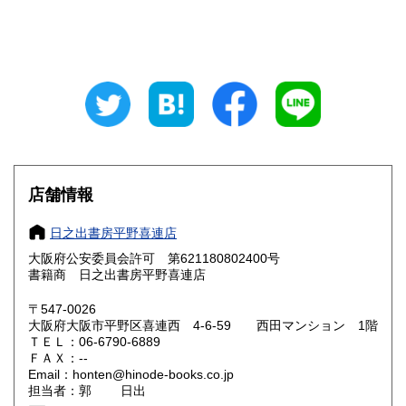
山梨県
長野県
330円
330円
岐阜県
静岡県
330円
330円
愛知県
三重県
330円
330円
滋賀県
京都府
330円
330円
大阪府
兵庫県
330円
330円
店舗情報
奈良県
和歌山県
330円
330円
日之出書房平野喜連店
大阪府公安委員会許可 第621180802400号
鳥取県
島根県
330円
330円
書籍商 日之出書房平野喜連店
岡山県
広島県
330円
330円
〒547-0026
大阪府大阪市平野区喜連西 4-6-59 西田マンション 1階
ＴＥＬ：06-6790-6889
山口県
徳島県
330円
330円
ＦＡＸ：--
Email：honten@hinode-books.co.jp
香川県
愛媛県
330円
330円
担当者：郭 日出