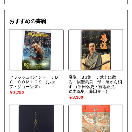
大阪・芦屋・西宮・神戸・奈良・京都など全国出張買取りを
致します。
(株)日之出書房
〒547-0026 大阪市平野区喜連西4丁目6番59号 西田マン
おすすめの書籍
ション1階
大阪府公安委員会 許可 第621180802400号
Email: honten@hinode-books.co.jp
電話 06(7163)1314
和本、明治期、大正期、昭和初期の古書・写真資料・
チラシ・ポスターなどの稀少資料・書画を探しております。
文学書・美術書・趣味関係書・大阪関係書・地方史・東洋、
西洋歴史関係・
社会科学・心理学・易学・武道・
宗教関係書・朝鮮関係本・資料。旧植民地関係資料など 各
フラッシュポイント ：Ｄ
魔像 ３3集 ：武士に散
種資料を求めております。
Ｃ ＣＯＭＩＣＳ
（ジェ
る・剣聖愚息・母・尾から消
フ・ジョーンズ）
す
（平田弘史・宮地正弘・
鈴木洸史・桑田良一）
取り扱い分野
￥2,750
￥3,300
-