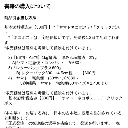
書籍の購入について
商品引き渡し方法
基本送料税込み【330円 】 *「ヤマトネコポス」/「クリックポス
ト」
*「ネコポス」は 宅急便扱いです。発送後1.2日で配達されま
す。
*販売価格は送料を考量して値段を付けています。
2)【B6判・A5判】1kg超過/ 厚み3cm超過 本は
A)ヤマト宅急便・コンパクト ￥660～
3)「レターパックプラス600」
B) レターパック600 :4.5cm程 【600円
4)・ヤマト 宅急便 (60サイズ \880～
5)沖縄県・ヤマト 宅急便(60サイズ￥1.430より
*販売価格は送料を考量して値段を付けています。
基本送料;税込み【330円】 「ヤマト・ネコポス」」/「クリック
ポスト」
(本を早く お届する為に「日本の古本屋」規定を熟知されている
と判断をして、
「正式発注」の御連絡の返事を省略して、発送を行います。 御