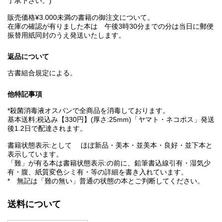
了承下さい。)
販売価格¥3.000未満の書籍の御注文について。
在庫の確認が有りました本は 午後3時30分までの分は当日に郵便
振替用紙同封のうえ発送いたします。
返品について
古書組合規定による。
他特記事項
*殺菌消毒液オスバンで全商品を消毒しております。
基本送料;税込み【330円】(厚さ:25mm)「ヤマト・ネコポス」発送
後1.2日で配達されます。
書籍状態表示:として ほぼ新品・美本・並美本・良好・並下本と
表示しています。
「難」が有る本は書籍状態表示:の前に、鉛筆書込線引有・湿気少
有・腹、紙質変色シミ有・等の詳細を書き入れています。
* 無記は「難の無い」普通の状態の本とご判断してください。
送料について