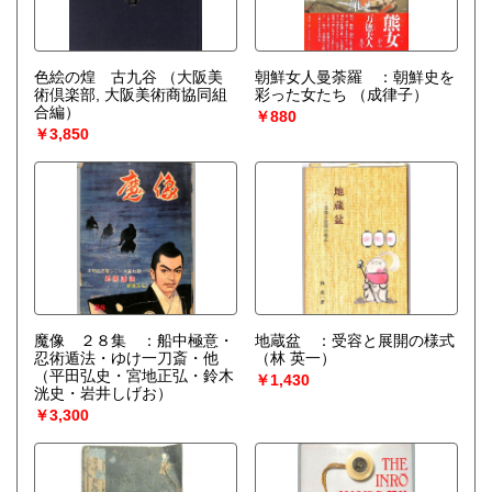
色絵の煌 古九谷
（大阪美
朝鮮女人曼荼羅 ：朝鮮史を
術倶楽部, 大阪美術商協同組
彩った女たち
（成律子）
合編）
￥880
￥3,850
魔像 ２８集 ：船中極意・
地蔵盆 ：受容と展開の様式
忍術遁法・ゆけ一刀斎・他
（林 英一）
（平田弘史・宮地正弘・鈴木
￥1,430
洸史・岩井しげお）
￥3,300