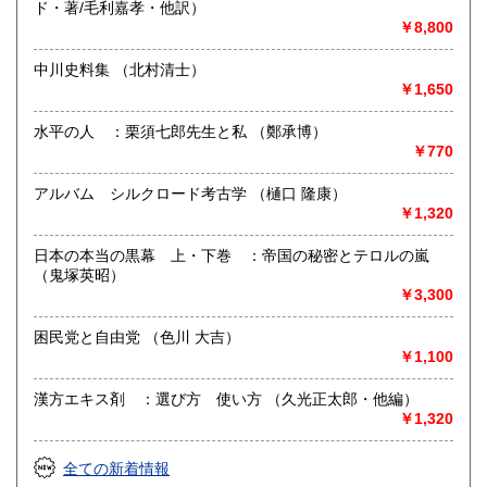
ド・著/毛利嘉孝・他訳）
書籍の買取について
￥8,800
御蔵書の整理は「安心・信頼」の日之出書房へ
中川史料集 （北村清士）
￥1,650
「安心」の買取価格保証
*書込み、痛みの無い状態の良い本となります。
水平の人 ：栗須七郎先生と私 （鄭承博）
￥770
1年以上前の本でも適正な評価を致します。
日之出書房・平野喜連店は地域型古本屋として40年、お客様
アルバム シルクロード考古学 （樋口 隆康）
と共に歩んできました。
￥1,320
地域型古本屋ですので 幅広い分野の本を「高く買取り」出
日本の本当の黒幕 上・下巻 ：帝国の秘密とテロルの嵐
来ます。
（鬼塚英昭）
買い取り価格は信頼を受けております。
￥3,300
文化にふれるものとして幅広い分野の古本を取扱っておりま
す。
困民党と自由党 （色川 大吉）
￥1,100
遠方の方も お気軽にお問い合わせを下さい。
ISBNナンバーの無い本も買取りをしています。
漢方エキス剤 ：選び方 使い方 （久光正太郎・他編）
古書価格の高い本も多く有ります。
￥1,320
(お問い合わせください。)
0120-0607-03
全ての新着情報