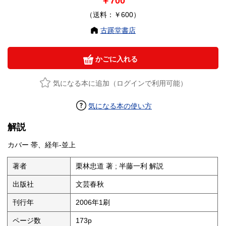
￥700
（送料：￥600）
古蹊堂書店
かごに入れる
気になる本に追加（ログインで利用可能）
気になる本の使い方
解説
カバー 帯、経年-並上
著者
栗林忠道 著 ; 半藤一利 解説
出版社
文芸春秋
刊行年
2006年1刷
ページ数
173p