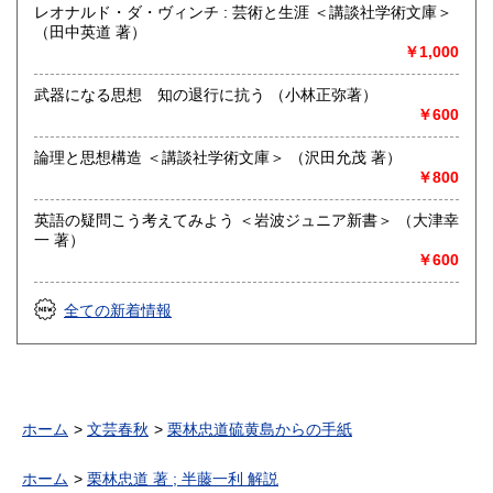
レオナルド・ダ・ヴィンチ : 芸術と生涯 ＜講談社学術文庫＞
（田中英道 著）
￥1,000
武器になる思想 知の退行に抗う （小林正弥著）
￥600
論理と思想構造 ＜講談社学術文庫＞ （沢田允茂 著）
￥800
英語の疑問こう考えてみよう ＜岩波ジュニア新書＞ （大津幸
一 著）
￥600
全ての新着情報
ホーム
文芸春秋
栗林忠道硫黄島からの手紙
ホーム
栗林忠道 著 ; 半藤一利 解説