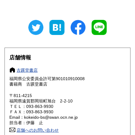
山梨県
長野県
600円
600円
岐阜県
静岡県
600円
600円
愛知県
三重県
600円
600円
滋賀県
京都府
600円
600円
大阪府
兵庫県
600円
600円
店舗情報
奈良県
和歌山県
600円
600円
古蹊堂書店
福岡県公安委員会許可第901010910008
鳥取県
島根県
600円
600円
書籍商 古蹊堂書店
岡山県
広島県
600円
600円
〒811-4215
福岡県遠賀郡岡垣町旭台 2-2-10
ＴＥＬ：093-863-9930
山口県
徳島県
600円
600円
ＦＡＸ：093-863-9930
Email：kokeido-bs@swan.ocn.ne.jp
香川県
愛媛県
600円
600円
担当者：伊藤 止
店舗へのお問い合わせ
高知県
福岡県
600円
600円