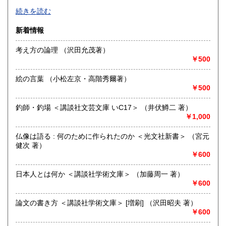
-
続きを読む
佐賀県
長崎県
600円
600円
沿線名：店舗営業なし
新着情報
最寄駅：-
熊本県
大分県
600円
600円
営業時間：-
考え方の論理 （沢田允茂著）
定休日：-
￥500
宮崎県
鹿児島県
600円
600円
書籍の買取について
絵の言葉 （小松左京・高階秀爾著）
沖縄県
600円
-
￥500
釣師・釣場 ＜講談社文芸文庫 いC17＞ （井伏鱒二 著）
取り扱い分野
￥1,000
哲学宗教、歴史、国語国文、外国文学、古書一般（その他）
仏像は語る : 何のために作られたのか ＜光文社新書＞ （宮元
健次 著）
￥600
日本人とは何か ＜講談社学術文庫＞ （加藤周一 著）
￥600
論文の書き方 ＜講談社学術文庫＞ [増刷] （沢田昭夫 著）
￥600