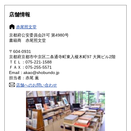
滋賀県
京都府
1,000円
1,000円
店舗情報
大阪府
兵庫県
1,000円
1,000円
赤尾照文堂
奈良県
和歌山県
1,000円
1,000円
京都府公安委員会許可 第4980号
書籍商 赤尾照文堂
鳥取県
島根県
1,000円
1,000円
〒604-0931
岡山県
広島県
1,000円
1,000円
京都府京都市中京区二条通寺町東入榎木町97 大興ビル2階
ＴＥＬ：075-221-1588
ＦＡＸ：075-255-5571
山口県
徳島県
1,000円
1,000円
Email：akao@shobundo.jp
担当者：赤尾 薫
香川県
愛媛県
1,000円
1,000円
店舗へのお問い合わせ
高知県
福岡県
1,000円
1,000円
佐賀県
長崎県
1,000円
1,000円
熊本県
大分県
1,000円
1,000円
宮崎県
鹿児島県