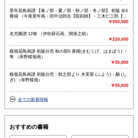
書籍の買取について
メール、お電話など、お気軽にお問い合わせください。
景年花鳥画譜 【春ノ部・夏ノ部・秋ノ部・冬ノ部】 初版 全4
本棚全体やだいたいの量、主な本など、スマホ等での画像が
冊揃 （今尾景年画・田中治郎吉【彫刻師】・三木仁三郎【摺
ございましたらメールで送って頂けますと非常にわかりやす
師】）
￥550,000
いです。
名兜圖譜 12枚 （伊吹蘚石画、関保之助）
￥220,000
取り扱い分野
総記、歴史、社会科学、美術工芸、国語国文、古典籍、趣
楳嶺花鳥画譜 初版分売 秋の部5 黄槿(きむくげ、はまぼう) ・
味、古書一般（その他）
隼 （幸野楳嶺画）
浮世絵、木版画、古典籍、一般書籍
￥55,000
楳嶺花鳥画譜 初版分売：秋之部より 木芙蓉 (ふよう)・鷸 (し
ぎ) （幸野楳嶺）
￥55,000
全ての新着情報
おすすめの書籍