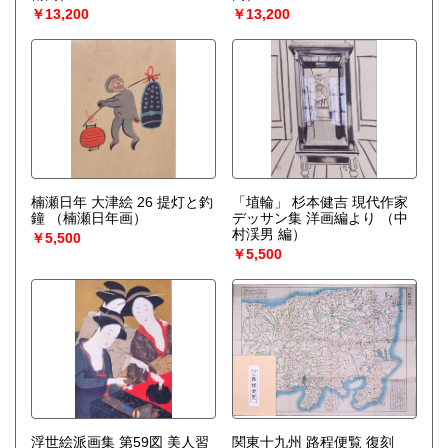
￥13,200
￥13,200
楠瀬日年 大津絵 26 提灯と釣
「埴輪」 杉本健吉 現代作家
鐘
（楠瀬日年画）
デッサン集 洋画編より
（中
村渓男 編）
￥5,500
￥5,500
浮世絵派画集 第59図 美人習
関東十九州 路程便覧 復刻