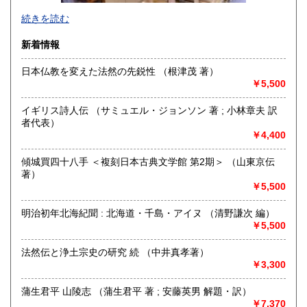
1,000円
1,000円
続きを読む
沖縄県
1,500円
新着情報
日本仏教を変えた法然の先鋭性 （根津茂 著）
￥5,500
京都・寺町二条に店舗を構える古書店です（令和2年6月に河
原町六角から移転しました）。木版画の図案本・浮世絵・古
イギリス詩人伝 （サミュエル・ジョンソン 著 ; 小林章夫 訳
典籍などを扱っております。一般書籍もございますが、「日
者代表）
本の古本屋」からご覧になった本は、ご来店の前にあらかじ
￥4,400
めメールにて有無をお問い合わせいただくとスムーズです(店
頭に無い場合がございます)。
傾城買四十八手 ＜複刻日本古典文学館 第2期＞ （山東京伝
Akao Shobundo Bookshop at Kyoto city, Japan
著）
（Woodblock, Ukiyoe etc.）
￥5,500
https://shobundo.shop-pro.jp/
明治初年北海紀聞 : 北海道・千島・アイヌ （清野謙次 編）
￥5,500
沿線名：京都市営地下鉄東西線
最寄駅：京都市営地下鉄市役所前/京阪電鉄京都線三条駅/阪急
法然伝と浄土宗史の研究 続 （中井真孝著）
京都線河原町駅
￥3,300
営業時間：11:00〜18:00
定休日：日曜日
蒲生君平 山陵志 （蒲生君平 著 ; 安藤英男 解題・訳）
￥7,370