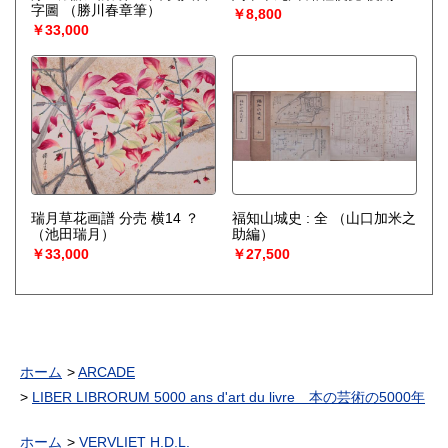
字圖
（勝川春章筆）
￥8,800
￥33,000
瑞月草花画譜 分売 横14 ？
福知山城史 : 全
（山口加米之
（池田瑞月）
助編）
￥33,000
￥27,500
ホーム
ARCADE
LIBER LIBRORUM 5000 ans d'art du livre 本の芸術の5000年
ホーム
VERVLIET H.D.L.