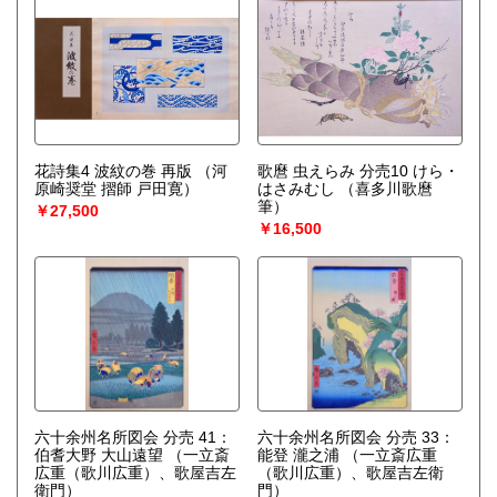
花詩集4 波紋の巻 再版
（河
歌麿 虫えらみ 分売10 けら・
原崎奨堂 摺師 戸田寛）
はさみむし
（喜多川歌麿
筆）
￥27,500
￥16,500
六十余州名所図会 分売 41：
六十余州名所図会 分売 33：
伯耆大野 大山遠望
（一立斎
能登 瀧之浦
（一立斎広重
広重（歌川広重）、歌屋吉左
（歌川広重）、歌屋吉左衛
衛門）
門）