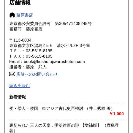
1,050円
1,050円
店舗情報
奈良県
和歌山県
1,050円
1,050円
藤原書店
東京都公安委員会許可 第305471408245号
鳥取県
島根県
1,200円
1,200円
書籍商 藤原書店
岡山県
広島県
1,200円
1,200円
〒113-0034
東京都文京区湯島2-5-6 清水ビル2F 3号室
ＴＥＬ：03-5615-8195
山口県
徳島県
1,200円
1,200円
ＦＡＸ：03-5615-8195
Email：book@koshofujiwarashoten.com
香川県
愛媛県
1,200円
1,200円
担当者：藤原 武人
店舗へのお問い合わせ
高知県
福岡県
1,200円
1,450円
【通信販売専門 (ご来店不可)】 の古書店です。
続きを読む
※大変申し訳ございませんが、店頭での販売は行っておりま
佐賀県
長崎県
1,450円
1,450円
せん。
新着情報
熊本県
大分県
1,450円
1,450円
書籍の状態等、ご不明な点・気になる所がございましたら、
倭・倭人・倭国 : 東アジア古代史再検討 （井上秀雄 著）
Eメール・電話でお気軽にお問い合わせ下さいませ。
￥1,000
宮崎県
鹿児島県
1,450円
1,450円
メールアドレス【book@koshofujiwarashoten.com】
裏切られた三人の天皇 : 明治維新の謎 【増補版】 （鹿島昇
沖縄県
1,500円
※販売書籍につきまして【お電話でのお問い合わせ】は、現
著）