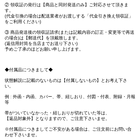
② 領収証の発行は【商品と同封発送のみ】ご対応させて頂きま
す。
(代金引換の場合は配送業者がお渡しする「代金引き換え領収証」
をご利用ください)
③ 商品発送後の領収証請求(または記載内容の訂正・変更等で再送
の場合)は【郵送代】を頂戴致します。
(返信用封筒を当店までお送り下さい)
予めご了承のほどお願い申し上げます。
◆付属品につきまして◆
状態解説に記載のないものは【付属しないもの】とお考え下さ
い。
例 : 外函・内函、カバー、帯、紐しおり、付図・付表、附録・月報
等
帯がついていなかった・紐しおりが切れていた等は、
【返品対象外】となりますので、ご注意下さいませ。
※付属品につきましてご不安がある場合は、ご注文前にお問い合
わせ下さいませ。