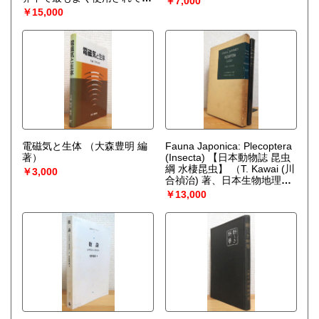
￥7,000
る用途の広い木材150種を厳
￥15,000
選 【2冊 (1函)】
電磁気と生体
（大森豊明 編
Fauna Japonica: Plecoptera
著）
(Insecta) 【日本動物誌 昆虫
綱 水棲昆虫】
（T. Kawai (川
￥3,000
合禎治) 著、日本生物地理学
会 監修）
￥13,000