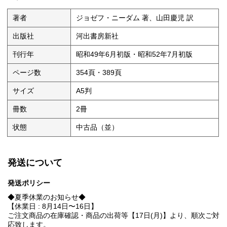
著者
ジョゼフ・ニーダム 著、山田慶児 訳
出版社
河出書房新社
刊行年
昭和49年6月初版・昭和52年7月初版
ページ数
354頁・389頁
サイズ
A5判
冊数
2冊
状態
中古品（並）
発送について
発送ポリシー
◆夏季休業のお知らせ◆
【休業日 : 8月14日〜16日】
ご注文商品の在庫確認・商品の出荷等【17日(月)】より、順次ご対
応致します。