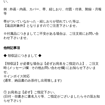
い。
例 : 外函・内函、カバー、帯、紐しおり、付図・付表、附録・月報
等
帯がついていなかった・紐しおりが切れていた等は、
【返品対象外】となりますのでご注意下さいませ。
※付属品につきましてご不安がある場合は、ご注文前にお問い合
わせ下さいませ。
他特記事項
◆ 領収証につきまして ◆
【領収証】が必要な場合は【必ずお宛名をご指定の上】、ご注文
時 (メッセージ欄 : その他お問い合わせ欄) にお知らせ下さいま
せ。
※インボイス対応
(通常、納品書のみ添付し出荷致します)
① お宛名は【必ず】ご指定下さい。
(日付・但書きに書名入り等、ご指定がございましたらその旨お知
らせ下さい)