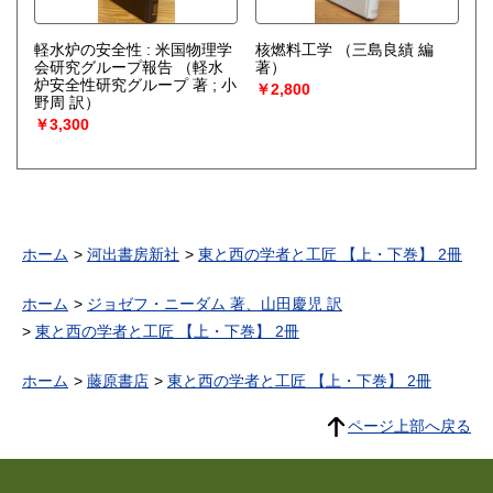
軽水炉の安全性 : 米国物理学
核燃料工学
（三島良績 編
会研究グループ報告
（軽水
著）
炉安全性研究グループ 著 ; 小
￥2,800
野周 訳）
￥3,300
ホーム
河出書房新社
東と西の学者と工匠 【上・下巻】 2冊
ホーム
ジョゼフ・ニーダム 著、山田慶児 訳
東と西の学者と工匠 【上・下巻】 2冊
ホーム
藤原書店
東と西の学者と工匠 【上・下巻】 2冊
ページ上部へ戻る