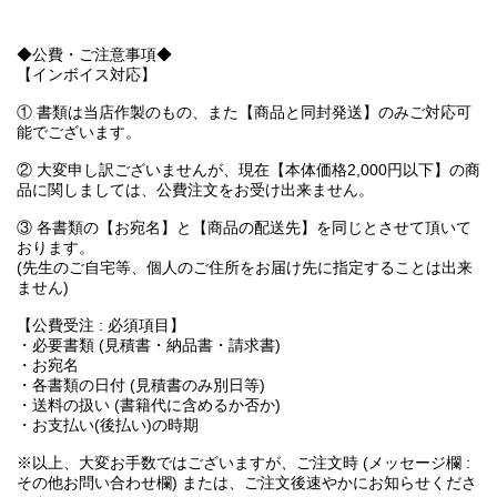
◆公費・ご注意事項◆
【インボイス対応】
① 書類は当店作製のもの、また【商品と同封発送】のみご対応可
能でございます。
② 大変申し訳ございませんが、現在【本体価格2,000円以下】の商
品に関しましては、公費注文をお受け出来ません。
③ 各書類の【お宛名】と【商品の配送先】を同じとさせて頂いて
おります。
(先生のご自宅等、個人のご住所をお届け先に指定することは出来
ません)
【公費受注 : 必須項目】
・必要書類 (見積書・納品書・請求書)
・お宛名
・各書類の日付 (見積書のみ別日等)
・送料の扱い (書籍代に含めるか否か)
・お支払い(後払い)の時期
※以上、大変お手数ではございますが、ご注文時 (メッセージ欄 :
その他お問い合わせ欄) または、ご注文後速やかにお知らせくださ