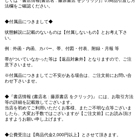
しくは『書店情報(書店名 : 藤原書店 をクリック)』の商品引渡し方
法欄をご確認ください。
◆付属品につきまして◆
状態解説に記載のないものは【付属しないもの】とお考え下さ
い。
例 : 外函・内函、カバー、帯、付図・付表、附録・月報 等
帯がついていなかった等は【返品対象外】となりますので、ご注
意下さいませ。
※付属品につきましてご不安がある場合は、ご注文前にお問い合
わせ下さいませ。
◆『書店情報 (書店名 : 藤原書店 をクリック)』 には、お取引方法
等の詳細を記載致してございます。
当店を初めてご利用いただくお客様、またご不明な点等ございま
したら、大変お手数ではございますが【ご注文前】にお読み頂け
ますようお願い申し上げます。
◆公費受注は【商品代金2,000円以上】とさせて頂きます。