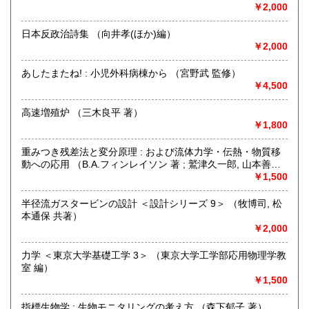
品在庫を確認するためお時間を頂戴いたします。
￥2,000
(お電話折返しでのご対応となります)
日本反政治詩集 （向井孝(ほか)編）
沿線名：JR中央線・総武線・東京メトロ丸ノ内線
￥2,000
最寄駅：御茶ノ水駅・本郷三丁目駅
営業時間：【事務所営業・通信販売専門 (ご来店不可)】
あしたまたね! : 小児外科病棟から （宮野武 監修）
9:00〜17:00 ※買取・仕入れ等で不在の場合がございます
￥4,500
定休日：水曜日・日曜日・年末年始
高速増殖炉 （三木良平 著）
書籍の買取について
￥1,800
自然科学等の学術書・専門書・その他資料買取り致します。
重みつき残差法と変分原理 : および流体力学・伝熱・物質移
電話・FAX・メール等でお気軽にご相談下さいませ。
動への応用 （B.A.フィンレイソン 著 ; 鷲津久一郎, 山本善之,
出張買取・配送料着払い(当店の支払い)で送って頂くことも
川井忠彦 共訳）
￥1,500
可能でございます。
※お送り頂く場合は必ず事前にご連絡下さいませ。
半径流ガスタービンの設計 ＜設計シリーズ 9＞ （牧博司, 松
本通保 共著）
取り扱い分野
￥2,000
自然科学、外国書、古書一般（その他）
【地球科学(地質・鉱物)・天文学・動物学・植物学・その他
力学 ＜東京大学基礎工学 3＞ （東京大学工学部応用物理学教
自然科学】
室 編）
￥1,500
指標生物学 : 生物モニタリングの考え方 （森下郁子 著）