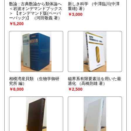
数論 : 古典数論から類体論へ
新しき科学
（中澤臨川(中澤
＜岩波オンデマンドブックス
重雄) 著）
＞ 【オンデマンド版(ペーパ
￥3,000
ーバック)】
（河田敬義 著）
￥5,200
相模湾産貝類
（生物学御研
磁界系有限要素法を用いた最
究所 編）
適化
（高橋則雄 著）
￥8,000
￥2,500