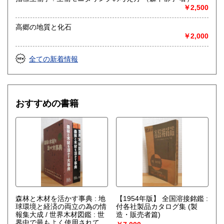
￥2,500
高郷の地質と化石
￥2,000
全ての新着情報
おすすめの書籍
森林と木材を活かす事典 : 地
【1954年版】 全国溶接銘鑑 :
球環境と経済の両立の為の情
付各社製品カタログ集 (製
報集大成 / 世界木材図鑑 : 世
造・販売者篇)
界中で最もよく使用されてい