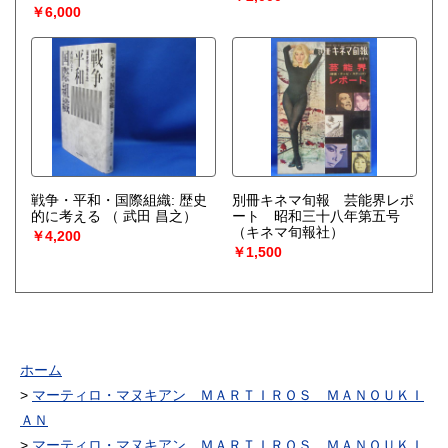
￥6,000
戦争・平和・国際組織: 歴史
別冊キネマ旬報 芸能界レポ
的に考える
（ 武田 昌之）
ート 昭和三十八年第五号
（キネマ旬報社）
￥4,200
￥1,500
ホーム
マーティロ・マヌキアン ＭＡＲＴＩＲＯＳ ＭＡＮＯＵＫＩ
ＡＮ
マーティロ・マヌキアン ＭＡＲＴＩＲＯＳ ＭＡＮＯＵＫＩ