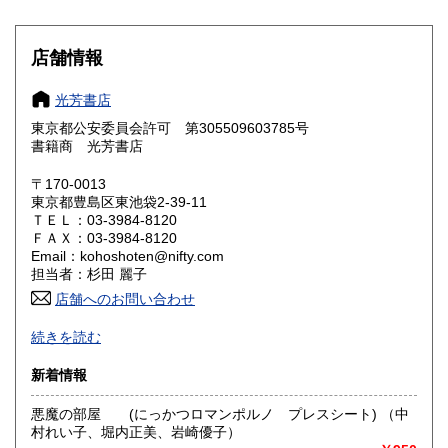
滋賀県
京都府
180円
180円
大阪府
兵庫県
180円
180円
店舗情報
奈良県
和歌山県
180円
180円
光芳書店
東京都公安委員会許可 第305509603785号
鳥取県
島根県
180円
180円
書籍商 光芳書店
岡山県
広島県
180円
180円
〒170-0013
東京都豊島区東池袋2-39-11
ＴＥＬ：03-3984-8120
山口県
徳島県
180円
180円
ＦＡＸ：03-3984-8120
Email：kohoshoten@nifty.com
香川県
愛媛県
180円
180円
担当者：杉田 麗子
店舗へのお問い合わせ
高知県
福岡県
180円
180円
続きを読む
通販のみの営業です。
佐賀県
長崎県
180円
180円
新着情報
ご注文、在庫確認、お問い合わせ等はメールでお願いしま
熊本県
大分県
す。
180円
180円
悪魔の部屋 (にっかつロマンポルノ プレスシート) （中
お電話での対応はできませんのでご了承ください。
村れい子、堀内正美、岩崎優子）
宮崎県
鹿児島県
180円
180円