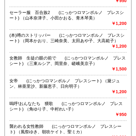
￥950
在庫確認は1日から2日掛かります。ご了承お願いします。
沖縄県
180円
セーラー服 百合族2 (にっかつロマンポルノ プレスシ
夏休みのお知らせ
ート) （山本奈津子、小田かおる、青木琴美）
8月10日～18日まで休ませていただきます。
￥1,200
ご迷惑をお掛けしますが、よろしくお願い申し上げます。
(本)噂のストリッパー (にっかつロマンポルノ プレスシ
沿線名：JR池袋駅
ート) （岡本かおり、三崎奈美、太田あや子、大高範子）
最寄駅：JR池袋駅
￥1,200
営業時間：事務所のみです。12時～17時
定休日：定休日 :土・日曜日 臨時休業は台風、大雪等の悪
女教師 生徒の眼の前で (にっかつロマンポルノ プレス
天候 夏休みのお知らせ 8月10日～18日まで休ませていただ
シート) （三東ルシア、岡里奈、嵯峨美京子）
きます。 ご迷惑をお掛けしますが、よろしくお願い申し上げ
￥1,500
ます。
女帝 (にっかつロマンポルノ プレスシート) （黛ジュ
書籍の買取について
ン、林亜里沙、新藤恵子、日向明子）
-
￥1,200
嗚呼!おんなたち 猥歌 (にっかつロマンポルノ プレス
取り扱い分野
シート) （角ゆり子、中村れい子）
歴史、社会科学、美術工芸、趣味、サブカルチャー
￥950
襲われる女性教師 (にっかつロマンポルノ プレスシー
ト) （風祭ゆき、朝吹ケイト、聖ミカ）