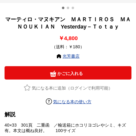
マーティロ・マヌキアン ＭＡＲＴＩＲＯＳ ＭＡ
ＮＯＵＫＩＡＮ Yesterday－Ｔｏｔａｙ
￥4,800
（送料：￥180）
光芳書店
かごに入れる
気になる本に追加（ログインで利用可能）
気になる本の使い方
解説
40×33 301頁 二重函 ／輸送箱にホコリヨゴレやシミ、キズ
有。本文は概ね良好。 100サイズ