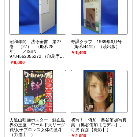
昭和年間 法令全書 第27
奇譚クラブ 1969年6月号
巻 （27） （昭和28
（昭和44年）
（暁出版）
年） ／ISBN-
￥1,400
9784562055272
（印刷庁
【編】）
￥6,000
力道山映画ポスター 鮮血世
初写！！侑加 奥谷侑加写真
界の王座 ワールド大リーグ
集
（奥谷侑加【モデル】、
戦/女子プロレス女体の激斗
可児 保彦【撮影】）
（力道山 ）
￥2,000