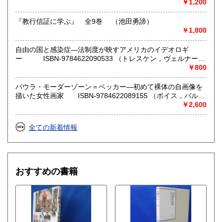
￥1,200
『教行信証に学ぶ』 全9巻 （池田勇諦）
￥1,800
自由の国と感染症―法制度が映すアメリカのイデオロギ
ー ISBN-9784622090533 （トレスケン，ヴェルナー
【著】/西村 公男/青野 浩【訳】）
￥800
パウラ・モーダーゾーン＝ベッカー―初めて裸体の自画像を
描いた女性画家 ISBN-9784622089155 （ボイス，バルバ
ラ【著】/藤川 芳朗【訳】）
￥2,600
全ての新着情報
おすすめの書籍