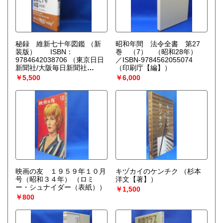
秘録 維新七十年図鑑 （新
昭和年間 法令全書 第27
装版） ISBN：
巻 （7） （昭和28年）
9784642038706
（東京日日
／ISBN-9784562055074
新聞社/大阪毎日新聞社
（印刷庁【編】）
【編】）
￥5,500
￥6,000
映画の友 １９５９年１０月
キヅカイのケンチク
（杉本
号（昭和３４年）
（ロミ
洋文【著】）
ー・シュナイダー（表紙））
￥1,500
￥800