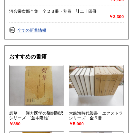
河合栄次郎全集 全２３冊・別巻 計二十四冊
￥3,300
全ての新着情報
おすすめの書籍
砦草 漢方医学の翻刻翻訳
大航海時代叢書 エクストラ
シリーズ
（並本隆雄）
シリーズ 全５冊
￥880
￥5,000