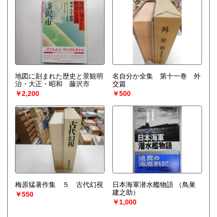
地図に刻まれた歴史と景観明
名自分か全集 第十一巻 外
治・大正・昭和 藤沢市
交篇
￥2,200
￥500
梅原猛著作集 ５ 古代幻視
日本海軍潜水艦物語
（鳥巣
建之助）
￥550
￥1,000