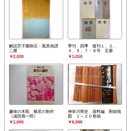
解説芥子園樹石・風景画譜
季刊 四季 復刊１、２、
二册
４、５、７・８号 五册
￥2,030
￥1,010
趣味の木彫 般若の制作
神奈川県史 資料編 附録地
（成田壽一郎）
図 １～２０巻揃
￥1,000
￥6,000