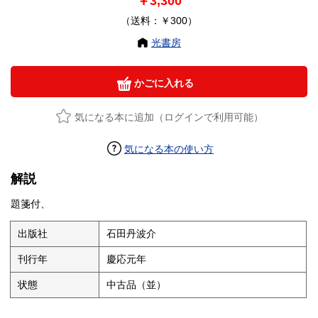
￥3,300
（送料：￥300）
光書房
かごに入れる
気になる本に追加（ログインで利用可能）
気になる本の使い方
解説
題箋付、
出版社
石田丹波介
刊行年
慶応元年
状態
中古品（並）