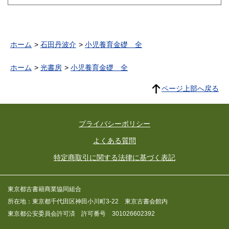
ホーム
石田丹波介
小児養育金礎 全
ホーム
光書房
小児養育金礎 全
ページ上部へ戻る
プライバシーポリシー
よくある質問
特定商取引に関する法律に基づく表記
東京都古書籍商業協同組合
所在地：東京都千代田区神田小川町3-22 東京古書会館内
東京都公安委員会許可済 許可番号 301026602392