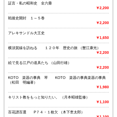
証言・私の昭和史 全六冊
沖縄県
300円
￥2,200
-
戦後史開封 １～５巻
取り扱い分野
￥2,200
哲学宗教、歴史、社会科学、美術工芸、国語国文、古典籍、
趣味、古書一般（その他）
アレキサンドル大王史
￥1,650
横須賀線を訪ねる １２０年 歴史の旅 （蟹江康光）
￥2,200
絵で見る江戸の道具たち （山田行雄）
￥2,200
KOTO 楽器の事典 琴 KOTO 楽器の事典楽器の事典
（松田 明編著）
￥1,980
キリスト教をもっと知りたい。 （月本昭雄監修）
￥1,100
百花譜百選 P７４・１枚欠 （木下杢太郎）
￥1,100