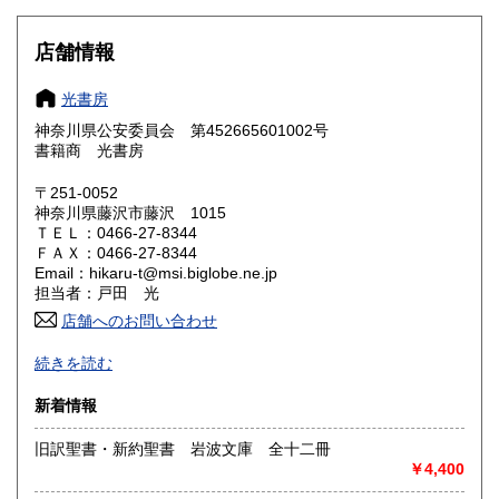
大阪府
兵庫県
300円
300円
店舗情報
奈良県
和歌山県
300円
300円
光書房
神奈川県公安委員会 第452665601002号
鳥取県
島根県
300円
300円
書籍商 光書房
岡山県
広島県
300円
300円
〒251-0052
神奈川県藤沢市藤沢 1015
ＴＥＬ：0466-27-8344
山口県
徳島県
300円
300円
ＦＡＸ：0466-27-8344
Email：hikaru-t@msi.biglobe.ne.jp
香川県
愛媛県
300円
300円
担当者：戸田 光
店舗へのお問い合わせ
高知県
福岡県
300円
300円
基本的に美品を揃えております。
続きを読む
佐賀県
長崎県
300円
300円
沿線名：東海道線、小田急線
新着情報
最寄駅：藤沢駅
熊本県
大分県
300円
300円
営業時間：午前10時〜午後8時
旧訳聖書・新約聖書 岩波文庫 全十二冊
定休日：無休{古書展等で休む場合有り}
￥4,400
宮崎県
鹿児島県
300円
300円
書籍の買取について