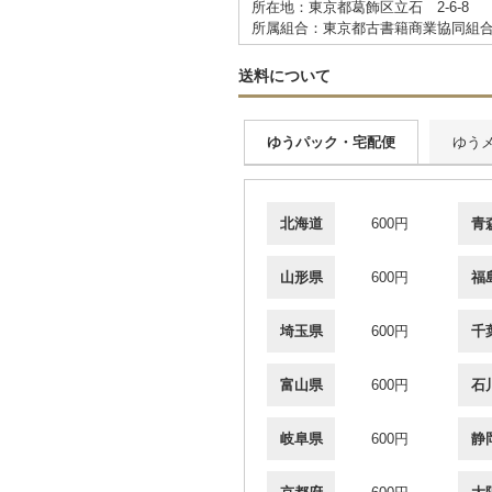
所在地：東京都葛飾区立石 2-6-8
所属組合：東京都古書籍商業協同組
送料について
ゆうパック・宅配便
ゆう
北海道
600円
青
山形県
600円
福
埼玉県
600円
千
富山県
600円
石
岐阜県
600円
静