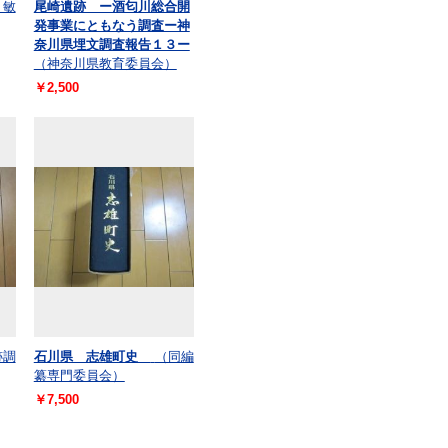
 敏
尾崎遺跡 ー酒匂川総合開
発事業にともなう調査ー神
奈川県埋文調査報告１３ー
（神奈川県教育委員会）
￥2,500
跡調
石川県 志雄町史
（同編
纂専門委員会）
￥7,500