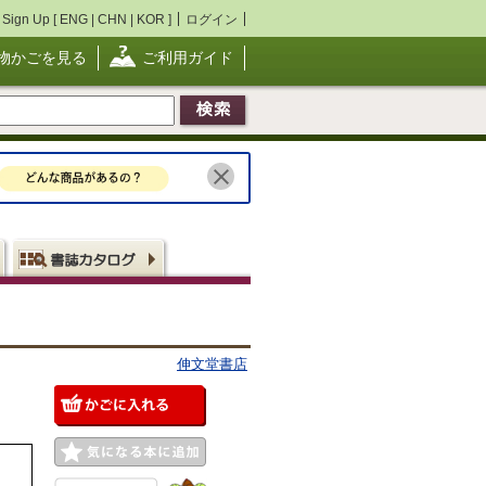
Sign Up [
ENG
|
CHN
|
KOR
]
ログイン
物かごを見る
ご利用ガイド
伸文堂書店