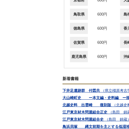
京都府
600円
大
鳥取県
600円
島
徳島県
600円
香
佐賀県
600円
長
鹿児島県
600円
沖
新着書籍
下井足遺跡群 付図共
（県立橿原考古
大山崎町史 ー本文編・史料編 ー
北越史料 出雲崎 復刻版
（北越史
江戸東京材木問屋組合正史
（島田 錦
江戸東京材木問屋組合史
（島田 錦蔵
鳥浜貝塚 縄文前期を主とする低湿地遺跡の