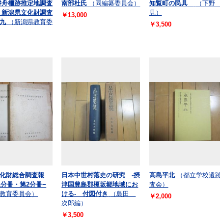
磐舟柵跡推定地調査
南部杜氏
（同編纂委員会）
知覧町の民具
（下野
 新潟県文化財調査
見）
￥13,000
九
（新潟県教育委
￥3,500
化財総合調査報
日本中世村落史の研究 -摂
高島平北
（都立学校遺
1分冊・第2分冊−
津国豊島郡榎坂郷地域にお
査会）
教育委員会）
ける- 付図付き
（島田
￥2,000
次郎編）
￥3,500