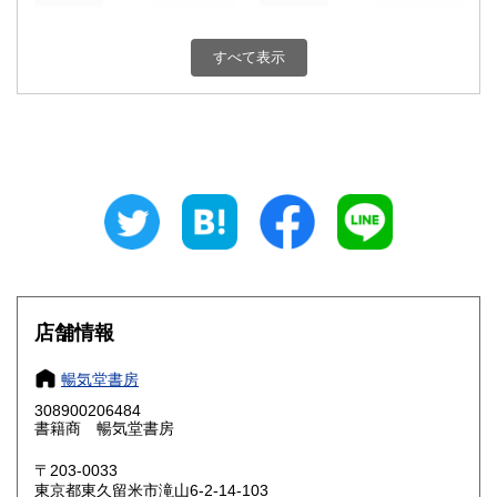
新潟県
富山県
180円
180円
すべて表示
石川県
福井県
180円
180円
山梨県
長野県
180円
180円
岐阜県
静岡県
180円
180円
愛知県
三重県
180円
180円
滋賀県
京都府
180円
180円
大阪府
兵庫県
180円
180円
店舗情報
奈良県
和歌山県
180円
180円
暢気堂書房
308900206484
鳥取県
島根県
180円
180円
書籍商 暢気堂書房
岡山県
広島県
180円
180円
〒203-0033
東京都東久留米市滝山6-2-14-103