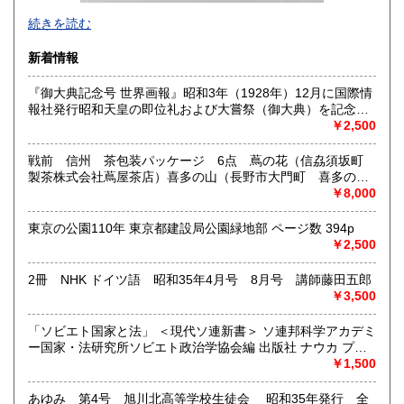
-
続きを読む
沿線名：西武新宿線
新着情報
最寄駅：花小金井
営業時間：10:00〜18:00
『御大典記念号 世界画報』昭和3年（1928年）12月に国際情
定休日：不定休
報社発行昭和天皇の即位礼および大嘗祭（御大典）を記念す
るグラフ雑誌の臨時増刊号です。当時の儀式の様子や関連行
￥2,500
書籍の買取について
事を写した貴重な写真や解説が多数収録されています。
古本・骨董品の出張買取のお申込み・ご予約は、お電話・ま
戦前 信州 茶包装パッケージ 6点 蔦の花（信劦須坂町
たはメールにて承っております。 お気軽にお問合わせくださ
製茶株式会社蔦屋茶店）喜多の山（長野市大門町 喜多の園
い。
本店）西沢園（長野県中堅町 西澤園本舗）梅の花（信州須
￥8,000
出張費は無料です。旧家、蔵のあるお宅、昭和40年以前の古
坂市梅の園茶店）奈良此園（信州中野町 西澤茶舗）美泉瀧
いお宅の買取は、遠方でも大歓迎です。
（信州長野市新町 茶間屋美濃久商店）瀧の音（信濃吉田本
東京の公園110年 東京都建設局公園緑地部 ページ数 394p
町 瀧澤又右衛門）
￥2,500
取り扱い分野
2冊 NHK ドイツ語 昭和35年4月号 8月号 講師藤田五郎
社会科学、美術工芸、古典籍、近代文献、外国書
￥3,500
「ソビエト国家と法」 ＜現代ソ連新書＞ ソ連邦科学アカデミ
ー国家・法研究所ソビエト政治学協会編 出版社 ナウカ プロ
グレス出版所 刊行年 １９７２年 ページ数 406p
￥1,500
あゆみ 第4号 旭川北高等学校生徒会 昭和35年発行 全