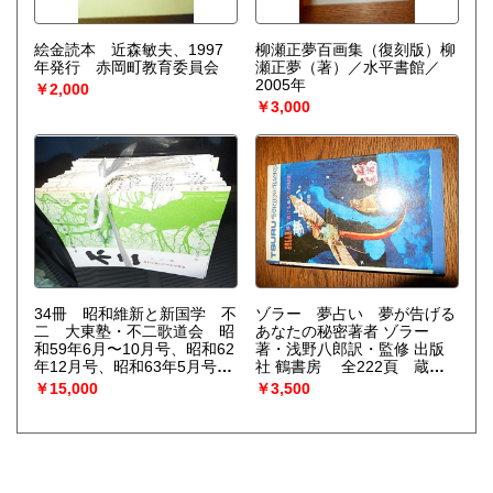
により民主化達成へとつなが
る一因となった。
絵金読本 近森敏夫、1997
柳瀬正夢百画集（復刻版）柳
年発行 赤岡町教育委員会
瀬正夢（著）／水平書館／
2005年
￥2,000
￥3,000
34冊 昭和維新と新国学 不
ゾラー 夢占い 夢が告げる
二 大東塾・不二歌道会 昭
あなたの秘密著者 ゾラー
和59年6月〜10月号、昭和62
著・浅野八郎訳・監修 出版
年12月号、昭和63年5月号6
社 鶴書房 全222頁 蔵印
月号8月号、平成元年11月
あります。
￥15,000
￥3,500
号、平成2年3月号〜8月号12
月号、平成3年1月号、平成元
年1月号2月号5月号7月号8月
号9月号、平成4年2月号〜6
月号、8月号〜11月号、平成
5年1月号2月号。