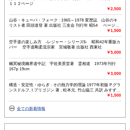
１１２ページ
￥2,500
山谷・キューバ・フォーク : 1965～1978 変歴誌 山谷のキ
リスト者 田頭道登 著 出版社 三友会 刊行年 昭54 ページ数
229p サイズ 19cm 状態 中古品（並）帯痛み
￥1,500
空手道の楽しみ方 -レジャー・シリーズ6- 昭和42年重版カ
バー 空手道剛柔流宗家 宮城敬著 出版社 西東社
￥5,000
幽冥秘境幽界道中記 宇佐美景堂著 霊相道 1973年刊行
167p 19cm
￥3,000
構造・安定性・ゆらぎ : その熱力学的理論 1977年初版 P.グラ
ンスドルフ, I.プリゴジン 著 ; 松本元, 竹山協三 共訳 みすず書
房〈熱力学の方法を、平衡はもとより非線形性や不安定性を
￥1,500
も含むあらゆる現象へ拡張できないであろうか？ ……新し
い「構造」は常に不安定性の結果として出現する。すなわち
全ての新着情報
それはゆらぎから生じるものである。ふつうはゆらぎが生じ
ると、系をもとの乱れのない状態に戻そうとする動きが続い
て起るが、新しい構造が形成される場合には、反対にゆらぎ
は増幅される。……安定性の理論を不可逆過程の熱力学に結