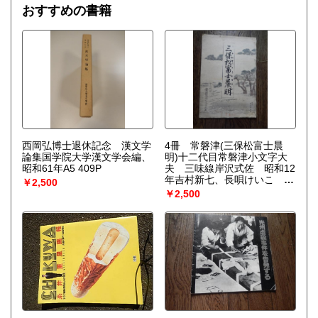
びつけ、ゆらぎの巨視的理論を包含する一般化された熱力学
おすすめの書籍
を作り上げなくてはならない。〉散逸構造の理論で、1977
年、ノーベル化学賞を受賞したプリゴジンの、グランスドル
フとの共著による初期の著作。開放系に現れる構造の問題
を、非平衡熱力学の立場から、物理学、化学、生物学につい
て、統一的な観点からの説明を試みる。
西岡弘博士退休記念 漢文学
4冊 常磐津(三保松富士晨
論集国学院大学漢文学会編、
明)十二代目常磐津小文字大
昭和61年A5 409P
夫 三味線岸沢式佐 昭和12
年吉村新七、長唄けいこ 明
￥2,500
治18年
￥2,500