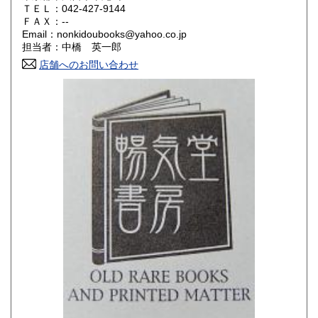
ＴＥＬ：042-427-9144
山口県
徳島県
180円
180円
ＦＡＸ：--
Email：nonkidoubooks@yahoo.co.jp
香川県
愛媛県
180円
180円
担当者：中橋 英一郎
店舗へのお問い合わせ
高知県
福岡県
180円
180円
佐賀県
長崎県
180円
180円
熊本県
大分県
180円
180円
宮崎県
鹿児島県
180円
180円
沖縄県
180円