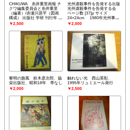
CHIKUWA 糸井重里画報 チ
光州虐殺事件を告発する出版
クワ編集委員会と糸井重里
光州虐殺事件を告発する会
（編著）/赤瀬川原平（図画
ページ数 [37]p サイズ
構成） 出版社 学研 刊行年 昭
24×24cm 1980年光州事件
和60
（クァンジュじけん、韓国
￥2,500
￥2,000
語: 5・18 광주 민주화 운동,
5・18 민주화 운동）1980年5
月18日から27日にかけて大
韓民国の全羅南道の道庁所在
地だった光州市を中心に発生
した市民による軍事政権に対
する民主化要求の蜂起であ
る。第二次大戦後の1948年
韓国建国以降に発生した済州
島四・三事件や保導連盟事件
と並び、国家権力すなわち韓
黎明の旗風 鈴木彦次郎、協
国軍による多数の自国民殺害
触れない光 西山英彰、
栄出版社、昭和18年 帯なし
を伴う3つの事件の一つであ
1995年リュミエール発行
る。韓国軍による一斉射撃な
￥2,000
￥2,500
どで一般市民数百名の死者を
出し、また軍による多数の一
般女性への強姦も行われた。
この事件では市民側の民主化
要求は実現しなかったが、そ
の後の民主化運動の展開に影
響を与え、言論の自由と大統
領の直接選挙などを骨子とす
る1987年の6・29民主化宣言