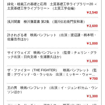
沿線名：北九州市モノレール
緑化・植栽工の基礎と応用 土質基礎工学ライブラリー20 ＜
最寄駅：モノレール徳力公団前駅
土質基礎工学ライブラリー＞ （土質工学会編）
営業時間：昼12時〜夜7時
￥2,540
定休日：不定休
浅川聞書 柳川藩叢書 第2集 （淺川伝右衛門安和著）
書籍の買取について
￥2,600
買い取りの相談も受け付けています。
大体の冊数、本の種類、状態などをお知らせください。
許されざる者 映画パンフレット （出演：渡辺謙・柄本明・
特に、「刀剣・根付」の本、「歴史」(文化風俗史、性の歴史
佐藤浩市ほか）
など)、刀剣・根付の本、武道・格闘技、裏社会、サブカルチ
￥1,000
ャー、戦前・戦後の漫画、奇書、昔懐かしい本などお持ちの
方は、大歓迎です。
サイドウェイズ 映画パンフレット （監督：チェリン・グラ
まずは、気軽にご連絡ください。
ック出演：日向文雄・生瀬勝久ほか）
￥1,000
取り扱い分野
ザ・ファイター（THE FIGHTER） 映画パンフレット （監
哲学宗教、歴史、自然科学、趣味、サブカルチャー、古書一
督：デヴィッド・G・ラッセル 出演：ミッキー・ウォー
般（その他）
ド ほか）
￥700
王の男 映画パンフレット （出演：イ・ジュンギ/カム・ウン
ソンほか）
￥1,300