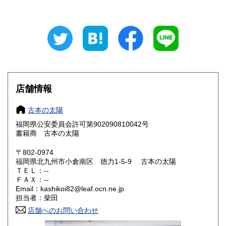
岐阜県
静岡県
1,150円
1,150円
愛知県
三重県
1,150円
1,150円
滋賀県
京都府
990円
990円
大阪府
兵庫県
990円
990円
店舗情報
奈良県
和歌山県
990円
990円
古本の太陽
福岡県公安委員会許可第902090810042号
鳥取県
島根県
880円
880円
書籍商 古本の太陽
岡山県
広島県
880円
880円
〒802-0974
福岡県北九州市小倉南区 徳力1-5-9 古本の太陽
ＴＥＬ：--
山口県
徳島県
850円
990円
ＦＡＸ：--
Email：kashikoi82@leaf.ocn.ne.jp
香川県
愛媛県
990円
990円
担当者：柴田
店舗へのお問い合わせ
高知県
福岡県
990円
820円