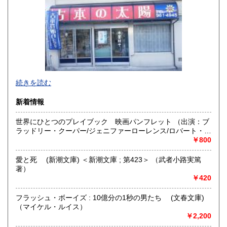
佐賀県
長崎県
880円
880円
熊本県
大分県
880円
880円
宮崎県
鹿児島県
880円
880円
沖縄県
1,110円
「代金引換」の場合、送料と別に代引き手数料がかかる事を
続きを読む
ご理解ください。
一言「代引き希望」とメッセージをください。
新着情報
また、海外発送も行っておりません。ご理解ください。
世界にひとつのプレイブック 映画パンフレット （出演：ブ
【仕入事業者の方へ】
ラッドリー・クーパー/ジェニファーローレンス/ロバート・
当店は免税事業者でインボイス登録はありません。
デ・ニーロ ほか）
￥800
仕入事業者の方はご注意下さい。
愛と死 (新潮文庫) ＜新潮文庫 ; 第423＞ （武者小路実篤
著）
「歴史」（日本史〜文化風俗史〜性の歴史など）、「画集・
￥420
写真集」「刀剣・根付の本」「武道・格技」「裏社会」「サ
ブカルチャー」「奇書」[文化史」など色々扱っています。
フラッシュ・ボーイズ : 10億分の1秒の男たち (文春文庫)
ホームページ：https://kosho-taiyo.com/
（マイケル・ルイス）
￥2,200