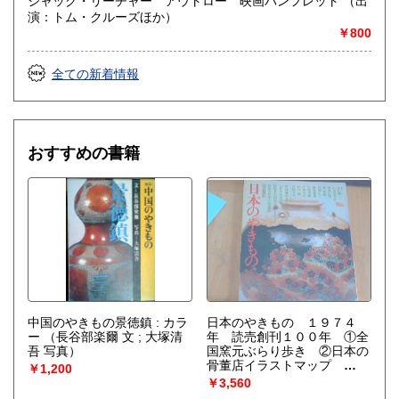
ジャック・リーチャー アウトロー 映画パンフレット （出
演：トム・クルーズほか）
￥800
全ての新着情報
おすすめの書籍
中国のやきもの景徳鎮 : カラ
日本のやきもの １９７４
ー
（長谷部楽爾 文 ; 大塚清
年 読売創刊１００年 ①全
吾 写真）
国窯元ぶらり歩き ②日本の
骨董店イラストマップ
￥1,200
（文）井伏鱒二 小山冨士
￥3,560
夫 白洲正子 藤原審爾ほ