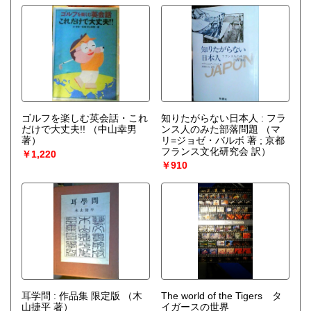
か）
ゴルフを楽しむ英会話・これ
知りたがらない日本人 : フラ
だけで大丈夫!!
（中山幸男
ンス人のみた部落問題
（マ
著）
リ=ジョゼ・バルボ 著 ; 京都
フランス文化研究会 訳）
￥1,220
￥910
耳学問 : 作品集 限定版
（木
The world of the Tigers タ
山捷平 著）
イガースの世界