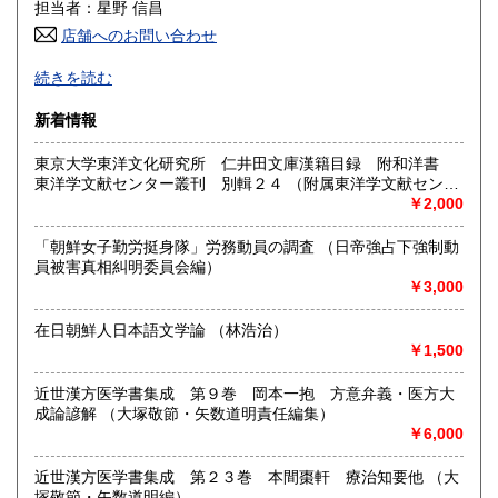
600円
600円
担当者：星野 信昌
店舗へのお問い合わせ
高知県
福岡県
600円
600円
朝鮮・中国の戦前資料を中心に学術書から一般書まで多数
続きを読む
漢方・鍼灸書,易学、囲碁・将棋本、美術書も多数陳列
佐賀県
長崎県
600円
600円
新着情報
沿線名：JR/近鉄/地下鉄
熊本県
大分県
600円
600円
最寄駅：鶴橋駅(南へ3分) JRガード下
東京大学東洋文化研究所 仁井田文庫漢籍目録 附和洋書
営業時間：PM1〜PM7 【年末年始休業期間】 2025年12
東洋学文献センター叢刊 別輯２４ （附属東洋学文献センタ
宮崎県
鹿児島県
月30日(火)～ 2026年1月4日(日) 【営業再開日】 2026年1月5
600円
600円
ー編・刊）
￥2,000
日(月)より、通常営業いたします。 休業期間中も、「日本の
古本屋」他メールでのご注文は受け付けております。
沖縄県
1,500円
「朝鮮女子勤労挺身隊」労務動員の調査 （日帝強占下強制動
定休日：定休日 毎週水曜日休みます。
員被害真相糾明委員会編）
￥3,000
書籍の買取について
買取大歓迎
在日朝鮮人日本語文学論 （林浩治）
￥1,500
取り扱い分野
近世漢方医学書集成 第９巻 岡本一抱 方意弁義・医方大
哲学宗教、歴史、社会科学、美術工芸、古典籍、近代文献、
成論諺解 （大塚敬節・矢数道明責任編集）
趣味、サブカルチャー、古書一般（その他）
￥6,000
近世漢方医学書集成 第２３巻 本間棗軒 療治知要他 （大
塚敬節・矢数道明編）