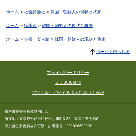
ホーム
社会評論社
韓国・朝鮮人の現状と将来
ホーム
徐龍達
韓国・朝鮮人の現状と将来
ホーム
古書 楽人館
韓国・朝鮮人の現状と将来
ページ上部へ戻る
プライバシーポリシー
よくある質問
特定商取引に関する法律に基づく表記
東京都古書籍商業協同組合
所在地：東京都千代田区神田小川町3-22 東京古書会館内
東京都公安委員会許可済 許可番号 301026602392