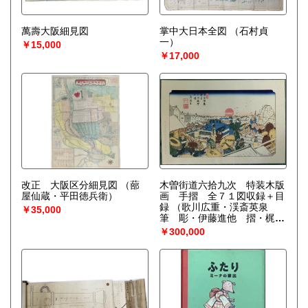
萬壽大阪細見図
掌中大日本全図
（石村貞
一）
￥15,000
￥17,000
改正 大阪区分細見図
（蔀
木曽街道六拾九次 特装木版
屋仙蔵・平田徳兵衛）
画 手摺 全７１図収録＋目
録
（歌川広重・渓斎英泉
￥35,000
筆 彫・伊藤進他 摺・梶川
芳雄他）
￥300,000