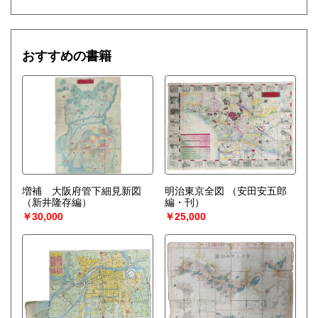
おすすめの書籍
増補 大阪府管下細見新図
明治東京全図
（安田安五郎
（新井隆存編）
編・刊）
￥30,000
￥25,000