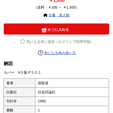
￥1,000
（送料：￥185 ～ ￥1,500）
古書 楽人館
かごに入れる
気になる本に追加（ログインで利用可能）
気になる本の使い方
解説
カバー A５版 P３０２
著者
徐龍達
出版社
社会評論社
刊行年
1990
冊数
1