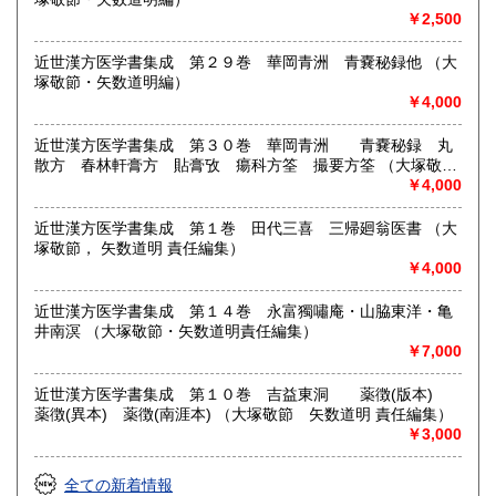
￥2,500
近世漢方医学書集成 第２９巻 華岡青洲 青嚢秘録他 （大
塚敬節・矢数道明編）
￥4,000
近世漢方医学書集成 第３０巻 華岡青洲 青嚢秘録 丸
散方 春林軒膏方 貼膏攷 瘍科方筌 撮要方筌 （大塚敬
節 矢数道明 責任編集）
￥4,000
近世漢方医学書集成 第１巻 田代三喜 三帰廻翁医書 （大
塚敬節， 矢数道明 責任編集）
￥4,000
近世漢方医学書集成 第１４巻 永富獨嘯庵・山脇東洋・亀
井南溟 （大塚敬節・矢数道明責任編集）
￥7,000
近世漢方医学書集成 第１０巻 吉益東洞 薬徴(版本)
薬徴(異本) 薬徴(南涯本) （大塚敬節 矢数道明 責任編集）
￥3,000
全ての新着情報