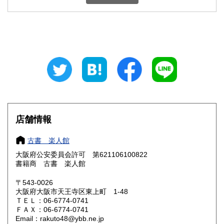
石川県
福井県
600円
600円
山梨県
長野県
600円
600円
岐阜県
静岡県
600円
600円
愛知県
三重県
600円
600円
滋賀県
京都府
600円
600円
大阪府
兵庫県
185円
600円
店舗情報
奈良県
和歌山県
600円
600円
古書 楽人館
大阪府公安委員会許可 第621106100822
鳥取県
島根県
600円
600円
書籍商 古書 楽人館
岡山県
広島県
600円
600円
〒543-0026
大阪府大阪市天王寺区東上町 1-48
ＴＥＬ：06-6774-0741
山口県
徳島県
600円
600円
ＦＡＸ：06-6774-0741
Email：rakuto48@ybb.ne.jp
香川県
愛媛県