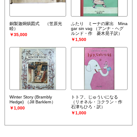
銅製迦烱熕図式
（笠原光
ふたり ミーナの家出 Mina
睦）
gar sin vag
（アンナ・ヘグ
ルンド・作 菱木晃子訳）
￥35,000
￥1,500
Winter Story (Brambly
トトフ、じゅういになる
Hedge)
（Jill Barklem）
（リオネル・コクラン・作
石津ちひろ・訳）
￥1,000
￥1,000