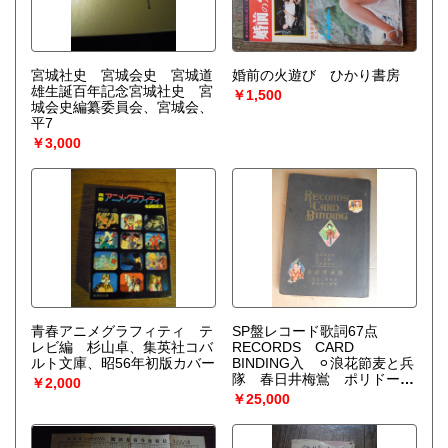
宮城社史 宮城会史 宮城道
婚前の火遊び ひかり書房
雄生誕百年記念宮城社史 宮
￥1,500
城会史編纂委員会、宮城会、
平7
￥3,000
青春アニメグラフィティ テ
SP盤レコード歌詞67点
レビ編 杉山卓、集英社コバ
RECORDS CARD
ルト文庫、昭56年初版カバー
BINDING入 ⚪︎浪花節麦と兵
隊 春日井梅鴬 ポリドール
￥2,000
レコード⚪︎天保水滸伝 浪花
￥25,000
節須野崎政吉 妻子の別れ
廣澤虎造 リーガルレコード
⚪︎浪花節小金井小次郎 木村