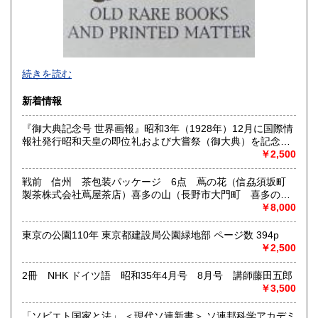
-
続きを読む
沿線名：西武新宿線
新着情報
最寄駅：花小金井
営業時間：10:00〜18:00
『御大典記念号 世界画報』昭和3年（1928年）12月に国際情
定休日：不定休
報社発行昭和天皇の即位礼および大嘗祭（御大典）を記念す
るグラフ雑誌の臨時増刊号です。当時の儀式の様子や関連行
￥2,500
書籍の買取について
事を写した貴重な写真や解説が多数収録されています。
古本・骨董品の出張買取のお申込み・ご予約は、お電話・ま
戦前 信州 茶包装パッケージ 6点 蔦の花（信劦須坂町
たはメールにて承っております。 お気軽にお問合わせくださ
製茶株式会社蔦屋茶店）喜多の山（長野市大門町 喜多の園
い。
本店）西沢園（長野県中堅町 西澤園本舗）梅の花（信州須
￥8,000
出張費は無料です。旧家、蔵のあるお宅、昭和40年以前の古
坂市梅の園茶店）奈良此園（信州中野町 西澤茶舗）美泉瀧
いお宅の買取は、遠方でも大歓迎です。
（信州長野市新町 茶間屋美濃久商店）瀧の音（信濃吉田本
東京の公園110年 東京都建設局公園緑地部 ページ数 394p
町 瀧澤又右衛門）
￥2,500
取り扱い分野
2冊 NHK ドイツ語 昭和35年4月号 8月号 講師藤田五郎
社会科学、美術工芸、古典籍、近代文献、外国書
￥3,500
「ソビエト国家と法」 ＜現代ソ連新書＞ ソ連邦科学アカデミ