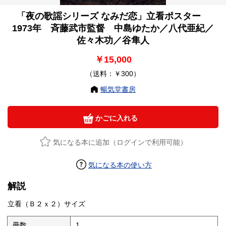
「夜の歌謡シリーズ なみだ恋」立看ポスター
1973年 斉藤武市監督 中島ゆたか／八代亜紀／
佐々木功／谷隼人
￥15,000
（送料：￥300）
暢気堂書房
かごに入れる
気になる本に追加（ログインで利用可能）
気になる本の使い方
解説
立看（Ｂ２ｘ２）サイズ
冊数
1