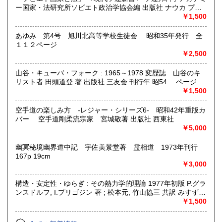
ー国家・法研究所ソビエト政治学協会編 出版社 ナウカ プロ
グレス出版所 刊行年 １９７２年 ページ数 406p
￥1,500
あゆみ 第4号 旭川北高等学校生徒会 昭和35年発行 全
１１２ページ
￥2,500
山谷・キューバ・フォーク : 1965～1978 変歴誌 山谷のキ
リスト者 田頭道登 著 出版社 三友会 刊行年 昭54 ページ数
229p サイズ 19cm 状態 中古品（並）帯痛み
￥1,500
空手道の楽しみ方 -レジャー・シリーズ6- 昭和42年重版カ
バー 空手道剛柔流宗家 宮城敬著 出版社 西東社
￥5,000
幽冥秘境幽界道中記 宇佐美景堂著 霊相道 1973年刊行
167p 19cm
￥3,000
構造・安定性・ゆらぎ : その熱力学的理論 1977年初版 P.グラ
ンスドルフ, I.プリゴジン 著 ; 松本元, 竹山協三 共訳 みすず書
房〈熱力学の方法を、平衡はもとより非線形性や不安定性を
￥1,500
も含むあらゆる現象へ拡張できないであろうか？ ……新し
い「構造」は常に不安定性の結果として出現する。すなわち