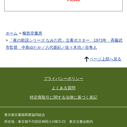
石妻子別れ 東家三楽 リー
ガルレコード⚪︎浪花節 杉野
兵曹長の妻 天中軒雲月 テ
イチクレコード⚪︎浪花節 乃
木将軍と渡し守 寿々木米
若 日本ビクターレコード⚪︎
浪花節 北川一等兵と其の
ホーム
暢気堂書房
母 木村重友 キングレコー
ド⚪︎浪花節 召集令 東家楽
「夜の歌謡シリーズ なみだ恋」立看ポスター 1973年 斉藤武
燕 日本コロンビア蓄音機株
市監督 中島ゆたか／八代亜紀／佐々木功／谷隼人
式会社⚪︎浪花節 南山血染の
聯隊旗 東家楽燕 日本コロ
ンビア蓄音機株式会社⚪︎浪花
ページ上部へ戻る
節 唐人お吉 木村重行 太
陽レコード⚪︎ボレロ ローニ
長調 スパニッシュダンスト
長調 モシュコフスキー作
プライバシーポリシー
日本ビクターレコード⚪︎管弦
楽 ボレロ ラヴェル作ブラ
よくある質問
ンガ・サルヴァド編 小牧神
の入場 ピエルネ作モートン
特定商取引に関する法律に基づく表記
編 ジャックペイン管弦楽
団 日本コロンビア蓄音機株
式会社⚪︎ジャズ 草津節 日
本ビクタージャズバンド 日
東京都古書籍商業協同組合
本ビクターレコード⚪︎ダンス
音楽 学べよ盃ワルツ リン
所在地：東京都千代田区神田小川町3-22 東京古書会館内
デマン作 うちの大将の踊