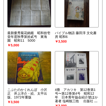
忠術 リーガルレコード⚪︎浪
花節赤垣源蔵 別れの盃 二
世吉田奈良丸 ビクター浪花
節大衆盤⚪︎浪花節 䀋山伊左
衛門 赤垣引揚 吉田奈良
丸 リーガルレコード⚪︎浪花
節 壺坂霊験記号 浪花亭綾
太郎 リーガルレコード⚪︎浪
最新優秀菊花銘鑑 昭和拾壱
花節 天野屋利兵衛 春日井
バイブル物語 藤田淳 文化書
壹年度秋季第拾貳号 東海
梅鴬 リーガルレコード⚪︎浪
房 昭和6
園 昭和11 5000
花節 朝顔日記 東家三楽
￥3,500
リーガルレコード⚪︎錦琵琶
￥5,000
常陸丸 水藤錦穣 ニットー
レコード⚪︎浪花節 佐倉義民
傳 寿々木米若 ビクター浪
花節大衆盤⚪︎浪花節 乃木将
軍と辻占賣り 寿々木米若
リーガルレコード⚪︎浪花節
続乃木将軍と辻占賣り 寿々
木米若 リーガルレコード⚪︎
浪花節 佐渡情話 寿々木米
若 日本ビクターレコード⚪︎
浪花節 続佐渡情話 寿々木
こぶたのかくれんぼ 小沢
米若 日本ビクターレコード
4冊 アカツキ 第12巻第1
正 井上洋介・絵、太平出
⚪︎浪花節 国貞忠治 木村
号〜第12巻第4号 昭和12
版、1972年重版
忠 テイチクレコード⚪︎浪花
年 日本青年協会紹介號ほか
節 己ケ罪 天中軒雲月 テ
著者 塩崎観三他 出版社 日
￥3,500
イチクレコード⚪︎浪花節 大
本青年協会
￥3,000