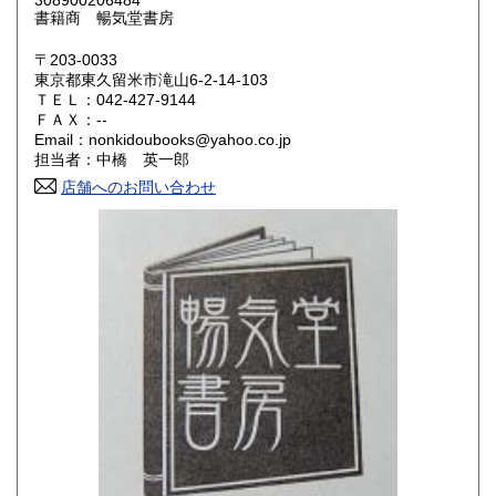
308900206484
鳥取県
島根県
300円
300円
書籍商 暢気堂書房
岡山県
広島県
300円
300円
〒203-0033
東京都東久留米市滝山6-2-14-103
ＴＥＬ：042-427-9144
山口県
徳島県
300円
300円
ＦＡＸ：--
Email：nonkidoubooks@yahoo.co.jp
香川県
愛媛県
300円
300円
担当者：中橋 英一郎
店舗へのお問い合わせ
高知県
福岡県
300円
300円
佐賀県
長崎県
300円
300円
熊本県
大分県
300円
300円
宮崎県
鹿児島県
300円
300円
沖縄県
300円