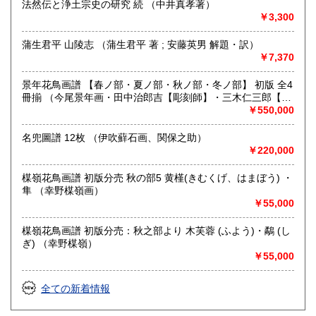
法然伝と浄土宗史の研究 続 （中井真孝著）
京都線河原町駅
￥3,300
営業時間：11:00〜18:00
定休日：日曜日
蒲生君平 山陵志 （蒲生君平 著 ; 安藤英男 解題・訳）
￥7,370
書籍の買取について
メール、お電話など、お気軽にお問い合わせください。
景年花鳥画譜 【春ノ部・夏ノ部・秋ノ部・冬ノ部】 初版 全4
本棚全体やだいたいの量、主な本など、スマホ等での画像が
冊揃 （今尾景年画・田中治郎吉【彫刻師】・三木仁三郎【摺
ございましたらメールで送って頂けますと非常にわかりやす
師】）
￥550,000
いです。
名兜圖譜 12枚 （伊吹蘚石画、関保之助）
￥220,000
取り扱い分野
総記、歴史、社会科学、美術工芸、国語国文、古典籍、趣
楳嶺花鳥画譜 初版分売 秋の部5 黄槿(きむくげ、はまぼう) ・
味、古書一般（その他）
隼 （幸野楳嶺画）
浮世絵、木版画、古典籍、一般書籍
￥55,000
楳嶺花鳥画譜 初版分売：秋之部より 木芙蓉 (ふよう)・鷸 (し
ぎ) （幸野楳嶺）
￥55,000
全ての新着情報