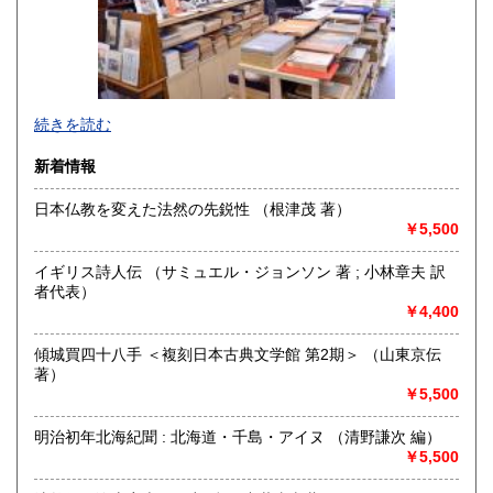
1,000円
1,000円
熊本県
大分県
1,000円
1,000円
宮崎県
鹿児島県
1,000円
1,000円
続きを読む
沖縄県
1,500円
新着情報
日本仏教を変えた法然の先鋭性 （根津茂 著）
￥5,500
京都・寺町二条に店舗を構える古書店です（令和2年6月に河
原町六角から移転しました）。木版画の図案本・浮世絵・古
イギリス詩人伝 （サミュエル・ジョンソン 著 ; 小林章夫 訳
典籍などを扱っております。一般書籍もございますが、「日
者代表）
本の古本屋」からご覧になった本は、ご来店の前にあらかじ
￥4,400
めメールにて有無をお問い合わせいただくとスムーズです(店
頭に無い場合がございます)。
傾城買四十八手 ＜複刻日本古典文学館 第2期＞ （山東京伝
Akao Shobundo Bookshop at Kyoto city, Japan
著）
（Woodblock, Ukiyoe etc.）
￥5,500
https://shobundo.shop-pro.jp/
明治初年北海紀聞 : 北海道・千島・アイヌ （清野謙次 編）
￥5,500
沿線名：京都市営地下鉄東西線
最寄駅：京都市営地下鉄市役所前/京阪電鉄京都線三条駅/阪急