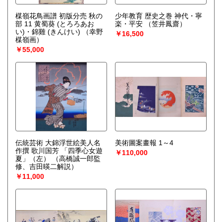
楳嶺花鳥画譜 初版分売 秋の
少年教育 歴史之巻 神代・寧
部 11 黄蜀葵 (とろろあお
楽・平安
（笠井鳳齋）
い)・錦雞 (きんけい)
（幸野
￥16,500
楳嶺画）
￥55,000
伝統芸術 大錦浮世絵美人名
美術圖案畫報 1～4
作撰 歌川国芳 「四季心女遊
￥110,000
夏」（左）
（高橋誠一郎監
修、吉田暎二解説）
￥11,000