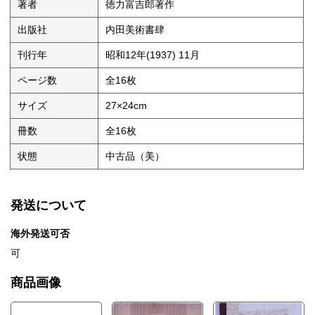
著者
徳力富吉郎著作
出版社
内田美術書肆
刊行年
昭和12年(1937) 11月
ページ数
全16枚
サイズ
27×24cm
冊数
全16枚
状態
中古品（美）
発送について
海外発送可否
可
商品画像