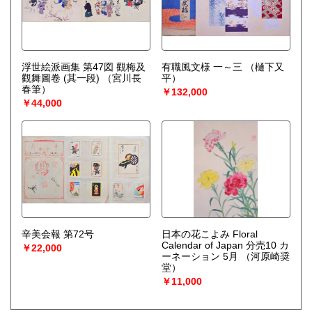
浮世絵派画集 第47図 觀梅及
有職風文様 一～三
（樋下又
觀舞圖卷 (其一段)
（宮川長
平）
春筆）
￥132,000
￥44,000
辛美会報 第72号
日本の花こよみ Floral
Calendar of Japan 分売10 カ
￥22,000
ーネーション 5月
（河原崎奨
堂）
￥11,000