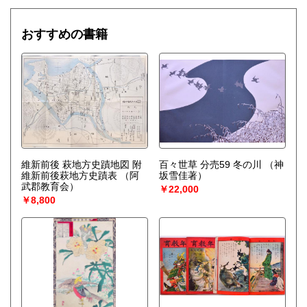
おすすめの書籍
維新前後 萩地方史蹟地図 附
百々世草 分売59 冬の川
（神
維新前後萩地方史蹟表
（阿
坂雪佳著）
武郡教育会）
￥22,000
￥8,800