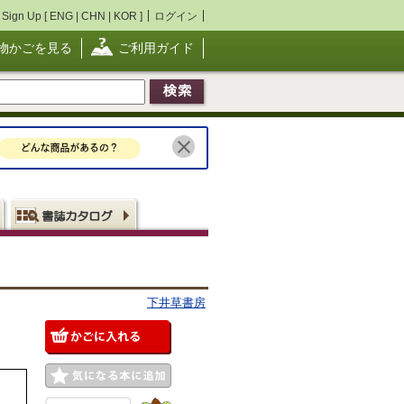
Sign Up [
ENG
|
CHN
|
KOR
]
ログイン
物かごを見る
ご利用ガイド
下井草書房