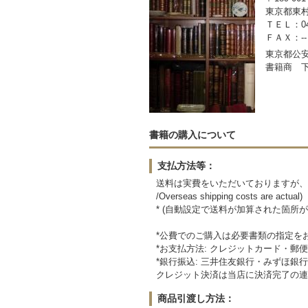
東京都東村
ＴＥＬ：042
ＦＡＸ：--
東京都公安委
書籍商 
書籍の購入について
支払方法等：
送料は実費をいただいておりますが、
/Overseas shipping costs are actual)
* (自動設定で送料が加算された箇所
*公費でのご購入は必要書類の指定を
*お支払方法: クレジットカード・
*銀行振込: 三井住友銀行・みずほ銀
クレジット決済は当店に決済完了の連
商品引渡し方法：