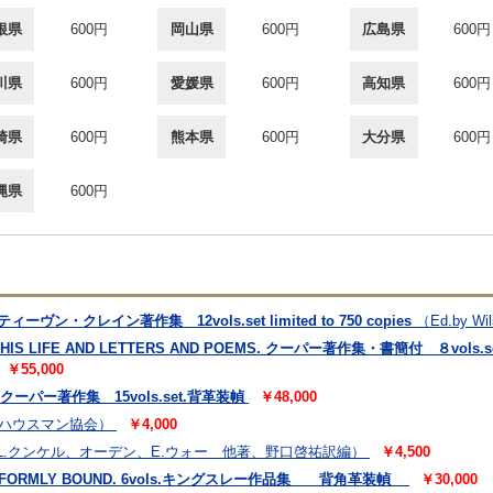
根県
600円
岡山県
600円
広島県
600円
川県
600円
愛媛県
600円
高知県
600円
崎県
600円
熊本県
600円
大分県
600円
縄県
600円
ティーヴン・クレイン著作集 12vols.set limited to 750 copies
（Ed.by Wil
, HIS LIFE AND LETTERS AND POEMS. クーパー著作集・書簡付 ８vols.se
￥55,000
R. クーパー著作集 15vols.set.背革装幀
￥48,000
ハウスマン協会）
￥4,000
.L.クンケル、オーデン、E.ウォー 他著、野口啓祐訳編）
￥4,500
N UNIFORMLY BOUND. 6vols.キングスレー作品集 背角革装幀
￥30,000