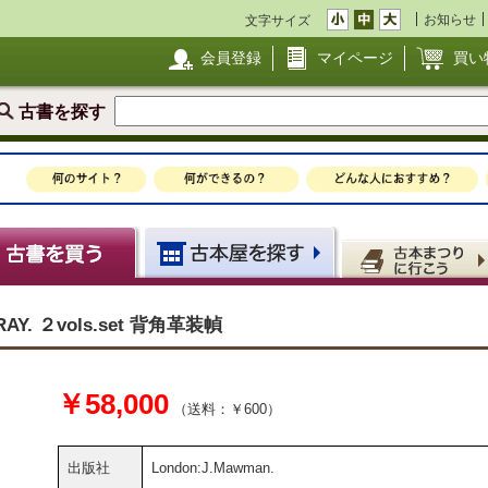
お知らせ
文字サイズ
会員登録
マイページ
買い
古書を探す
RAY. ２vols.set 背角革装幀
￥58,000
（送料：￥600）
出版社
London:J.Mawman.