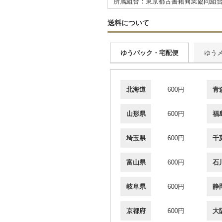
所属組合：東京都古書籍商業協同組
送料について
ゆうパック・宅配便
ゆう
北海道
600円
青
山形県
600円
福
埼玉県
600円
千
富山県
600円
石
岐阜県
600円
静
京都府
600円
大