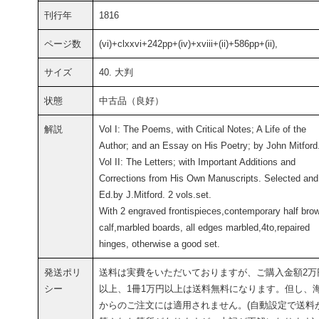
刊行年
1816
ページ数
(vi)+clxxvi+242pp+(iv)+xviii+(ii)+586pp+(ii),
サイズ
40. 大判
状態
中古品（良好）
解説
Vol I: The Poems, with Critical Notes; A Life of the
Author; and an Essay on His Poetry; by John Mitford
Vol II: The Letters; with Important Additions and
Corrections from His Own Manuscripts. Selected and
Ed.by J.Mitford. 2 vols.set.
With 2 engraved frontispieces,contemporary half bro
calf,marbled boards, all edges marbled,4to,repaired
hinges, otherwise a good set.
発送ポリ
送料は実費をいただいておりますが、ご購入金額2万
シー
以上、1冊1万円以上は送料無料になります。但し、
からのご注文には適用されません。(自動設定で送料