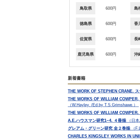
鳥取県
600円
島
徳島県
600円
香
佐賀県
600円
長
鹿児島県
600円
沖
新着書籍
THE WORK OF STEPHEN CRANE. ス
THE WORKS OF WILLIAM COWPER
（W.Hayley. /Ed.by T.S.Grimshawe.）
THE WORKS OF WILLIAM COWPE
A.E.ハウスマン研究1−4. ４冊揃
（日本
グレアム・グリーン研究 全２巻揃
（F
CHARLES KINGSLEY WORKS I