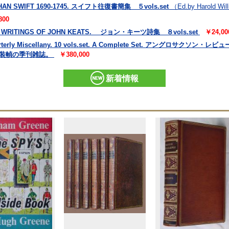
HAN SWIFT 1690-1745. スイフト往復書簡集 ５vols.set
（Ed.by Harold Wil
800
ER WRITINGS OF JOHN KEATS. ジョン・キーツ詩集 ８vols.set
￥24,00
uarterly Miscellany. 10 vols.set. A Complete Set. アングロ
華装幀の季刊雑誌。
￥380,000
新着情報