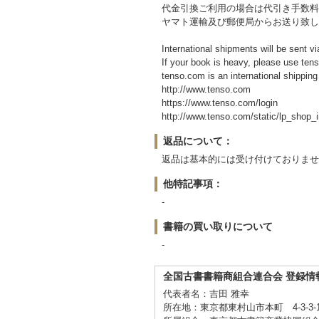
代金引換ご利用の場合は代引き手数料3
ヤマト運輸及び郵便局からお送り致し
International shipments will be sent v
If your book is heavy, please use tens
tenso.com is an international shipping
http://www.tenso.com
https://www.tenso.com/login
http://www.tenso.com/static/lp_sho
返品について：
返品は基本的には受け付けておりませ
他特記事項：
-
書籍の買い取りについて
-
全国古書書籍商組合連合会 登録情
代表者名：吉田 雅幸
所在地：東京都東村山市本町 4-3-3-