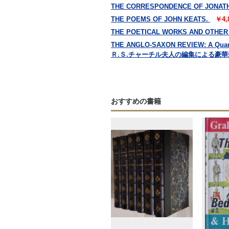
THE CORRESPONDENCE OF JONAT
THE POEMS OF JOHN KEATS.
￥4,
THE POETICAL WORKS AND OTH
THE ANGLO-SAXON REVIEW: A Q
Ｒ.Ｓ.チャーチル夫人の編集による豪
おすすめの書籍