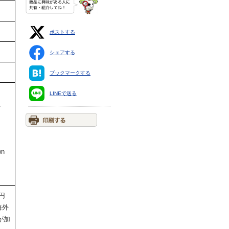
ポストする
シェアする
ブックマークする
LINEで送る
.
wn
円
海外
が加