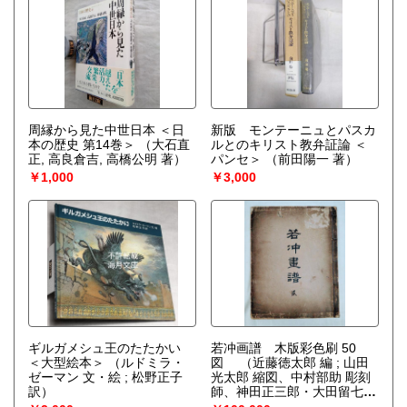
周縁から見た中世日本 ＜日
新版 モンテーニュとパスカ
本の歴史 第14巻＞
（大石直
ルとのキリスト教弁証論 ＜
正, 高良倉吉, 高橋公明 著）
パンセ＞
（前田陽一 著）
￥1,000
￥3,000
ギルガメシュ王のたたかい
若冲画譜 木版彩色刷 50
＜大型絵本＞
（ルドミラ・
図
（近藤徳太郎 編 ; 山田
ゼーマン 文・絵 ; 松野正子
光太郎 縮図、中村部助 彫刻
訳）
師、神田正三郎・大田留七
摺師）