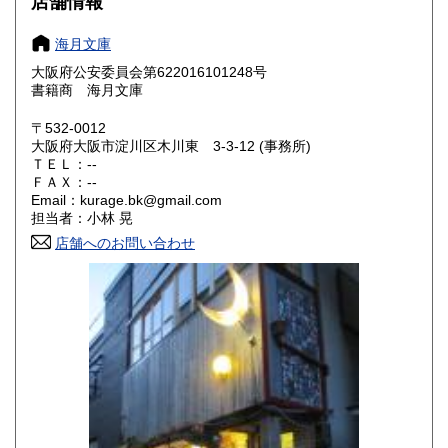
店舗情報
愛知県
三重県
250円
250円
海月文庫
滋賀県
京都府
250円
250円
大阪府公安委員会第622016101248号
書籍商 海月文庫
大阪府
兵庫県
250円
250円
〒532-0012
奈良県
和歌山県
大阪府大阪市淀川区木川東 3-3-12 (事務所)
250円
250円
ＴＥＬ：--
ＦＡＸ：--
鳥取県
島根県
250円
250円
Email：kurage.bk@gmail.com
担当者：小林 晃
岡山県
広島県
250円
250円
店舗へのお問い合わせ
山口県
徳島県
250円
250円
香川県
愛媛県
250円
250円
高知県
福岡県
250円
250円
佐賀県
長崎県
250円
250円
熊本県
大分県