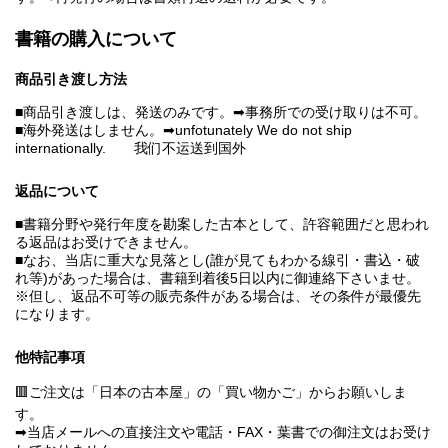
書籍の購入について
商品引き渡し方法
■商品引き渡しは、発送のみです。➡事務所での受け取りは不可。
■海外発送はしません。➡unfotunately We do not ship
internationally. 我们不运送到国外
返品について
■書籍分野や発行年度を勘案した古本として、許容範囲だと思われ
る返品はお受けできません。
■なお、当店に重大な見落とし(誰が見てもわかる線引・書込・破
れ等)があった場合は、書籍到着後5日以内に御連絡下さいませ。
※但し、返品不可等の販売条件がある場合は、その条件が最優先
になります。
他特記事項
🟥ご注文は「日本の古本屋」の「買い物かご」からお願いしま
す。
➡当店メールへの直接注文や電話・FAX・葉書での御注文はお受け