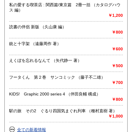
私の愛する喫茶店 : 関西篇/東京篇 2冊一括 （カタログハウ
https://www.kuragebunko.com/%E3%81%8A%E5%95%8F%E5%
ス 編）
にお問合せ下さい。
￥1,200
取り扱い分野
読書の伴侶 新版 （久山康 編）
￥800
哲学宗教、歴史、美術工芸、近代文献、趣味、古書一般（そ
の他）
銃と十字架 （遠藤周作 著）
￥600
えくぼを忘れるなんて （矢代静一 著）
￥500
フータくん 第２巻 サンコミック （藤子不二雄）
￥700
KIDS! Graphic 2000 series 4 （伴田良輔 構成）
￥800
駅の旅 その2 ぐるり四国気まぐれ列車 （種村直樹 著）
￥1,000
全ての新着情報