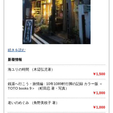
250円
250円
宮崎県
鹿児島県
250円
250円
沖縄県
250円
続きを読む
新着情報
海ユリの時間 （木辺弘児著）
￥1,500
-
銭湯へ行こう・旅情編 : 10年1089軒行脚の記録 カラー版 ＜
沿線名：-
TOTO books 9＞ （町田忍 著・写真）
最寄駅：-
￥1,000
営業時間：事務所(無店舗)、事務所併設のギャラリーのみ不
定期OPEN
老いのめぐみ （角野美枝子 著）
定休日：古本屋として店舗営業はしていません。
￥1,000
書籍の買取について