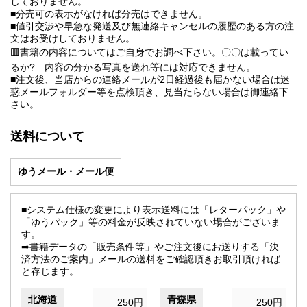
しておりません。
■分売可の表示がなければ分売はできません。
■値引交渉や早急な発送及び無連絡キャンセルの履歴のある方の注
文はお受けしておりません。
🟥書籍の内容についてはご自身でお調べ下さい。〇〇は載ってい
るか? 内容の分かる写真を送れ等には対応できません。
■注文後、当店からの連絡メールが2日経過後も届かない場合は迷
惑メールフォルダー等を点検頂き、見当たらない場合は御連絡下
さい。
送料について
ゆうメール・メール便
■システム仕様の変更により表示送料には「レターパック」や
「ゆうパック」等の料金が反映されていない場合がございま
す。
➡書籍データの「販売条件等」やご注文後にお送りする「決
済方法のご案内」メールの送料をご確認頂きお取引頂ければ
と存じます。
北海道
青森県
250円
250円