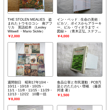
THE STOLEN MEALIES 盗
イン・ベッド : 生命の美術 :
まれたトウモロコシ 南アフ
ピカソ、ボイスからアラーキ
リカ 英語絵本
（Lesley
ー、ビル・ヴィオラまで ＜
Witwell ・Mario Sickle）
図録＞
（青木正弘, ステファ
ン・クーラー編集）
￥2,000
￥4,000
週間朝日 昭和17年10/4・
食品公害と市民運動 : PCB汚
10/11・10/18・10/25・
染とのたたかい 増補.
（藤原
11/1・11/8・11/15・11/29・
邦達 著）
12/13・12/22 10冊一括
￥1,500
￥8,000