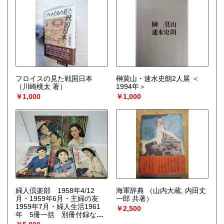
フロイスの見た戦国日本
榊莫山・速水史朗2人展 ＜
（川崎桃太 著）
1994年＞
￥1,000
￥1,000
婦人倶楽部 1958年4/12
海軍辞典
（山内大蔵, 内田丈
月・1959年6月・主婦の友
一郎 共著）
1959年7月・婦人生活1961
￥2,500
年 5冊一括 別冊付録など
は付いていません。