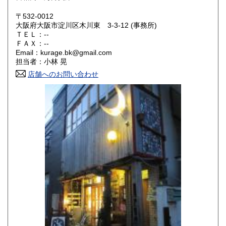
大阪府
兵庫県
250円
250円
〒532-0012
奈良県
和歌山県
大阪府大阪市淀川区木川東 3-3-12 (事務所)
250円
250円
ＴＥＬ：--
ＦＡＸ：--
鳥取県
島根県
250円
250円
Email：kurage.bk@gmail.com
担当者：小林 晃
岡山県
広島県
250円
250円
店舗へのお問い合わせ
山口県
徳島県
250円
250円
香川県
愛媛県
250円
250円
高知県
福岡県
250円
250円
佐賀県
長崎県
250円
250円
熊本県
大分県
250円
250円
宮崎県
鹿児島県
250円
250円
沖縄県
250円