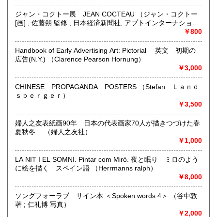
哲学宗教、歴史、美術工芸、近代文献、趣味、古書一般（そ
ジャン・コクトー展 JEAN COCTEAU （ジャン・コクトー
の他）
[画] ; 佐藤朔 監修 ; 日本経済新聞社, アプトインターナショナ
ル 編）
￥800
Handbook of Early Advertising Art: Pictorial 英文 初期の
広告(N.Y.) （Clarence Pearson Hornung）
￥3,000
CHINESE PROPAGANDA POSTERS （Stefan Ｌａｎｄ
ｓｂｅｒｇｅｒ）
￥3,500
婦人之友表紙画90年 日本の代表画家70人が描きつづけた春
夏秋冬 （婦人之友社）
￥1,000
LA NIT I EL SOMNI. Pintar com Miró. 夜と眠り ミロのよう
に絵を描く スペイン語 （Herrmanns ralph）
￥8,000
ソングフォーラブ サイン本 ＜Spoken words 4＞ （谷中敦
著 ; 仁礼博 写真）
￥2,000