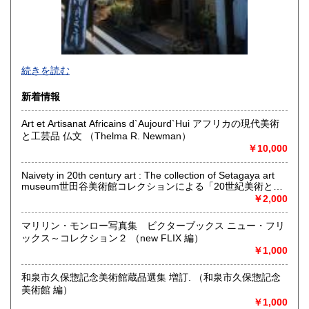
続きを読む
新着情報
Art et Artisanat Africains d`Aujourd`Hui アフリカの現代美術
と工芸品 仏文 （Thelma R. Newman）
-
￥10,000
沿線名：-
Naivety in 20th century art : The collection of Setagaya art
最寄駅：-
museum世田谷美術館コレクションによる「20世紀美術と素
営業時間：事務所(無店舗)、事務所併設のギャラリーのみ不
朴」展 （大分県立芸術会館編）
￥2,000
定期OPEN
定休日：古本屋として店舗営業はしていません。
マリリン・モンロー写真集 ビクターブックス ニュー・フリ
ックス～コレクション２ （new FLIX 編）
書籍の買取について
￥1,000
https://www.kuragebunko.com/%E3%81%8A%E5%95%8F%E5%
にお問合せ下さい。
和泉市久保惣記念美術館蔵品選集 増訂. （和泉市久保惣記念
美術館 編）
￥1,000
取り扱い分野