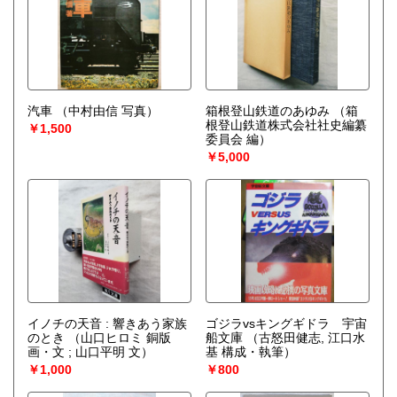
汽車
（中村由信 写真）
箱根登山鉄道のあゆみ
（箱
根登山鉄道株式会社社史編纂
￥1,500
委員会 編）
￥5,000
イノチの天音 : 響きあう家族
ゴジラvsキングギドラ 宇宙
のとき
（山口ヒロミ 銅版
船文庫
（古怒田健志, 江口水
画・文 ; 山口平明 文）
基 構成・執筆）
￥1,000
￥800