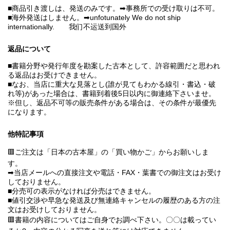
■商品引き渡しは、発送のみです。➡事務所での受け取りは不可。
■海外発送はしません。➡unfotunately We do not ship
internationally. 我们不运送到国外
返品について
■書籍分野や発行年度を勘案した古本として、許容範囲だと思われ
る返品はお受けできません。
■なお、当店に重大な見落とし(誰が見てもわかる線引・書込・破
れ等)があった場合は、書籍到着後5日以内に御連絡下さいませ。
※但し、返品不可等の販売条件がある場合は、その条件が最優先
になります。
他特記事項
🟥ご注文は「日本の古本屋」の「買い物かご」からお願いしま
す。
➡当店メールへの直接注文や電話・FAX・葉書での御注文はお受け
しておりません。
■分売可の表示がなければ分売はできません。
■値引交渉や早急な発送及び無連絡キャンセルの履歴のある方の注
文はお受けしておりません。
🟥書籍の内容についてはご自身でお調べ下さい。〇〇は載ってい