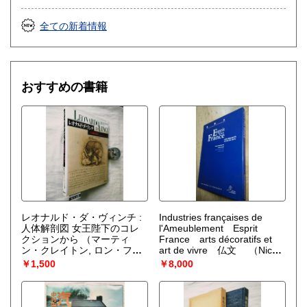
全ての新着情報
おすすめの書籍
レオナルド・ダ・ヴィンチ :
Industries françaises de
人体解剖図 女王陛下のコレ
l'Ameublement Esprit
クションから
（マーティ
France arts décoratifs et
ン・クレイトン, ロン・フィ
art de vivre 仏文
（Nicole
ロ 共著 ; 東京芸術大学美術解
Wagner-Vriz Gérard Laizé）
￥1,500
￥8,000
剖学講座 訳）