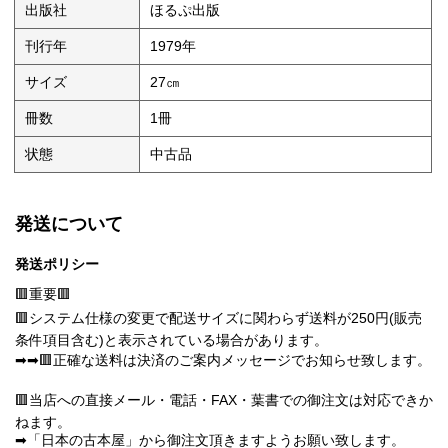
出版社
ほるぷ出版
刊行年
1979年
サイズ
27㎝
冊数
1冊
状態
中古品
発送について
発送ポリシー
🟥重要🟥
🟥システム仕様の変更で配送サイズに関わらず送料が250円(販売
条件項目含む)と表示されている場合があります。
➡➡🟥正確な送料は決済のご案内メッセージでお知らせ致します。
🟥当店への直接メール・電話・FAX・葉書での御注文は対応できか
ねます。
➡「日本の古本屋」から御注文頂きますようお願い致します。