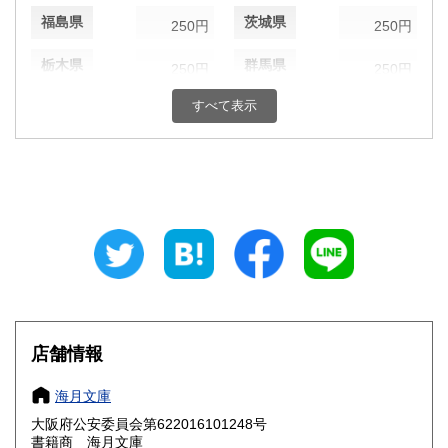
福島県
茨城県
250円
250円
栃木県
群馬県
250円
250円
すべて表示
埼玉県
千葉県
250円
250円
東京都
神奈川県
250円
250円
新潟県
富山県
250円
250円
石川県
福井県
250円
250円
山梨県
長野県
250円
250円
岐阜県
静岡県
250円
250円
店舗情報
愛知県
三重県
250円
250円
海月文庫
滋賀県
京都府
250円
250円
大阪府公安委員会第622016101248号
書籍商 海月文庫