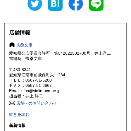
愛知県
三重県
300円
300円
滋賀県
京都府
300円
300円
大阪府
兵庫県
300円
300円
店舗情報
奈良県
和歌山県
300円
300円
扶桑文庫
愛知県公安委員会許可 第542622502700号 井上洋二
鳥取県
島根県
300円
300円
書籍商 扶桑文庫
岡山県
広島県
300円
300円
〒483-8341
愛知県江南市前飛保町栄 284
ＴＥＬ：0587-51-5200
山口県
徳島県
300円
300円
ＦＡＸ：0587-81-3667
Email：fus@violin.ocn.ne.jp
香川県
愛媛県
300円
300円
担当者：井上 洋二
店舗へのお問い合わせ
高知県
福岡県
300円
300円
古文書、古地図、刷り物、一枚もの、絵葉書、鳥瞰図、近代
続きを読む
文献資料等を主体に扱っております。
佐賀県
長崎県
300円
300円
新着情報
沿線名：名鉄犬山線
熊本県
大分県