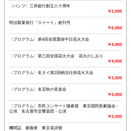
300円
300円
最寄駅：江南駅下車
〈パンフ〉三井銀行創立八十周年
営業時間：10:00〜17:00
￥2,500
宮崎県
鹿児島県
定休日：不定休
300円
300円
明治製菓発行『スイート』創刊号
書籍の買取について
沖縄県
300円
￥6,000
買取 買取専用フリーダイヤル 0120-006-229 (担当・
井上)
〈プログラム〉第4回全国選抜中日花火大会
￥4,000
古書買取、古本買取、古書、古本の大量買い取りは大歓迎で
す。
〈プログラム〉第三回全国花火大会 花火のしおり
御整理・御売却はお気軽に当店にご相談ください。
￥4,000
お電話、メール等でご連絡次第、即日に参上いたします。古
書買い取り、古本買い取り、大量大歓迎です。
〈プログラム〉名タイ第2回納涼仕掛花火大会
特に古いもの全般(和本、古文書、紙物チラシ、郷土資料、地
￥3,500
図、宗教、芸能、美術、文学、雑誌等)に力を入れておりま
す。
〈プログラム〉名宝秋の音楽会
又書画骨董品も別部門で取り扱いしておりますので引越し増
￥5,000
改築の際には合わせてご利用ください。
愛知県・岐阜県を中心に近県の方、日時打ち合わせの後、ご
〈プログラム〉市民コンサート陽春號 東京国民歌劇協会・
訪問し、見積もり・買入をさせていただきます。
公演 名古屋市交響楽団・公演
まずはお気軽にご連絡ください。
￥5,000
お品物を送料着払いでお送りいただければ、即日に評価しご
連絡ご送金いたします。
機関誌 薔薇座 東京哀詩號