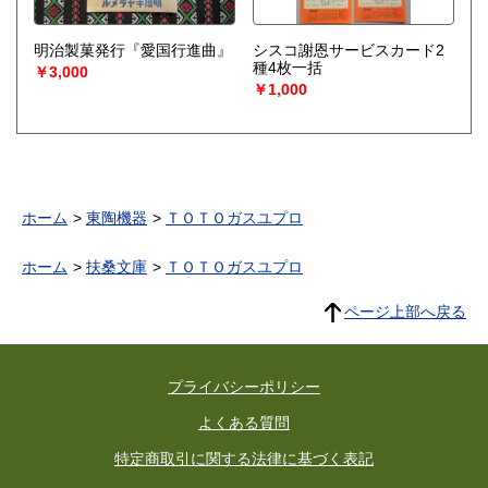
明治製菓発行『愛国行進曲』
シスコ謝恩サービスカード2
種4枚一括
￥3,000
￥1,000
ホーム
東陶機器
ＴＯＴＯガスユプロ
ホーム
扶桑文庫
ＴＯＴＯガスユプロ
ページ上部へ戻る
プライバシーポリシー
よくある質問
特定商取引に関する法律に基づく表記