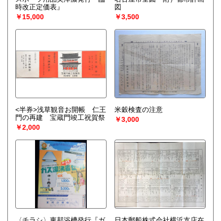
時改正定価表』
図
￥15,000
￥3,500
<半券>浅草観音お開帳 仁王
米穀検査の注意
門の再建 宝蔵門竣工祝賀祭
￥3,000
￥2,000
〈チラシ〉東邦浴槽発行『ガ
日本郵船株式会社横浜支店在