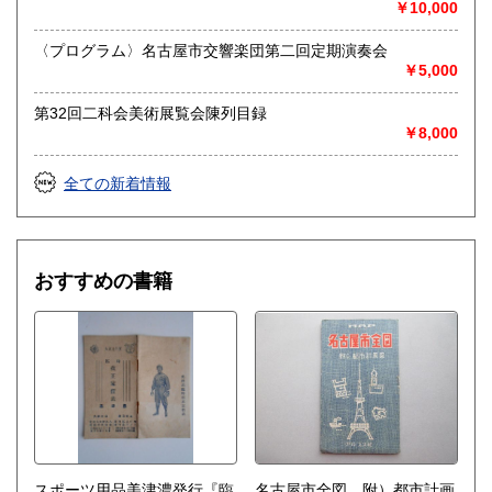
￥10,000
送り先 〒483-8341
愛知県江南市前飛保町栄284 扶桑文庫 担当井
〈プログラム〉名古屋市交響楽団第二回定期演奏会
上
￥5,000
取り扱い分野
第32回二科会美術展覧会陳列目録
￥8,000
総記、哲学宗教、歴史、社会科学、自然科学、美術工芸、国
語国文、外国文学、古典籍、近代文献、趣味、外国書、サブ
カルチャー、古書一般（その他）
全ての新着情報
古文書・和本・刷り物・絵葉書・近代文献資料・エフェメラ
おすすめの書籍
スポーツ用品美津濃発行『臨
名古屋市全図 附）都市計画