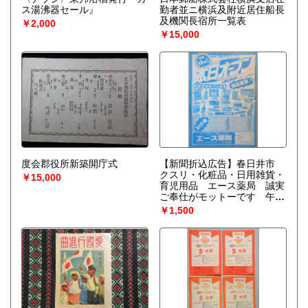
ス湯沸器セール』
勤者並ニ横浜及附近居住船長
及機関長宿所一覧表
￥2,000
￥15,000
度会郡役所新築開庁式
【新聞折込広告】春日井市
クスリ・化粧品・日用雑貨・
￥15,000
育児用品 エース薬局 誠実
ご奉仕がモットーです 午前
10時より 本日オープン
￥1,500