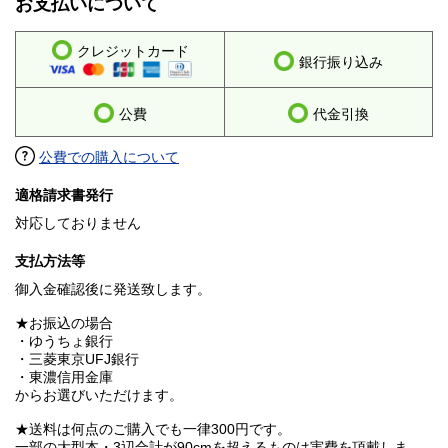
お支払いについて
クレジットカード
銀行振り込み
公費
代金引換
公費での購入について
適格請求書発行
対応しておりません
支払方法等
御入金確認後に発送致します。
★お振込の場合
・ゆうちょ銀行
・三菱東京UFJ銀行
・東濃信用金庫
からお選びいただけます。
★送料は何点のご購入でも一律300円です。
一部の大型本・3辺合計が90cmを超えるものは実費を頂戴しま