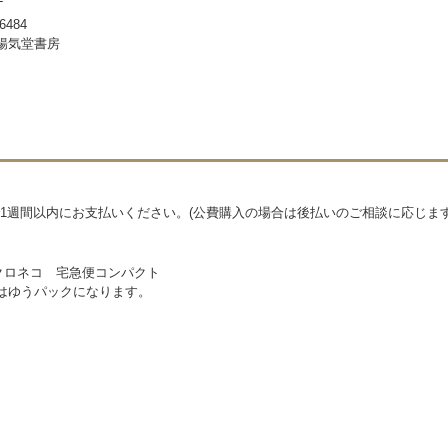
-
6484
暢気堂書房
1週間以内にお支払いください。(公費購入の場合は後払いのご相談に応じます
クロネコ 宅急便コンパクト
物はゆうパックになります。