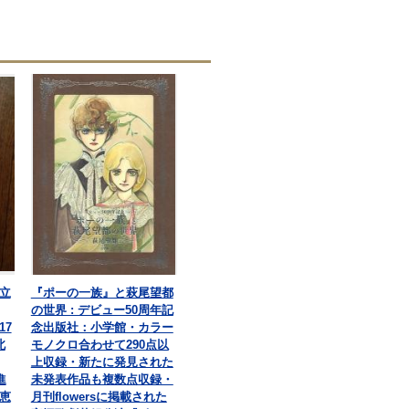
立
『ポーの一族』と萩尾望都
の世界 : デビュー50周年記
7
念出版社：小学館・カラー
北
モノクロ合わせて290点以
上収録・新たに発見された
進
未発表作品も複数点収録・
恵
月刊flowersに掲載された