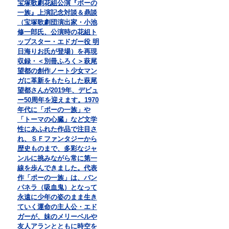
宝塚歌劇花組公演『ポーの
一族』上演記念対談＆鼎談
（宝塚歌劇団演出家・小池
修一郎氏、公演時の花組ト
ップスター・エドガー役 明
日海りお氏が登場）を再現
収録・＜別冊ふろく＞萩尾
望都の創作ノート少女マン
ガに革新をもたらした萩尾
望都さんが2019年、デビュ
ー50周年を迎えます。1970
年代に「ポーの一族」や
「トーマの心臓」など文学
性にあふれた作品で注目さ
れ、ＳＦファンタジーから
歴史ものまで、多彩なジャ
ンルに挑みながら常に第一
線を歩んできました。代表
作「ポーの一族」は、バン
パネラ（吸血鬼）となって
永遠に少年の姿のまま生き
ていく運命の主人公・エド
ガーが、妹のメリーベルや
友人アランとともに時空を