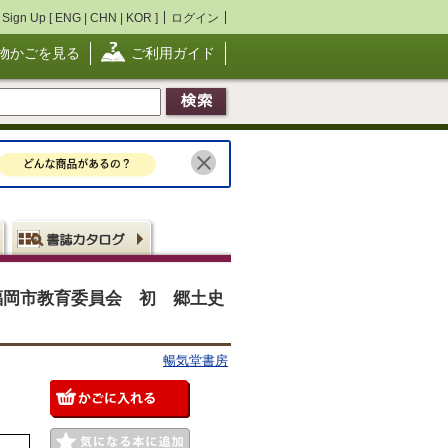
Sign Up [
ENG
|
CHN
|
KOR
]
ログイン
物かごを見る
ご利用ガイド
福岡市教育委員会 初 郷土史
暢気堂書房