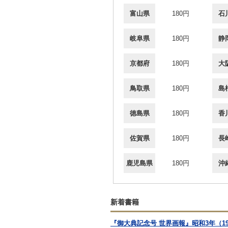
富山県
180円
石
岐阜県
180円
静
京都府
180円
大
鳥取県
180円
島
徳島県
180円
香
佐賀県
180円
長
鹿児島県
180円
沖
新着書籍
『御大典記念号 世界画報』昭和3年（