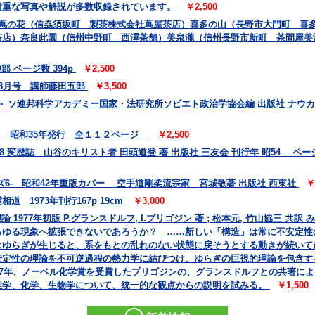
貴重な写真や解説が多数収録されています。
￥2,500
 蔦の花（信劦須坂町 製茶株式会社蔦屋茶店）喜多の山（長野市大門町 喜
茶店）奈良此園（信州中野町 西澤茶舗）美泉瀧（信州長野市新町 茶間屋美
 ページ数 394p
￥2,500
 8月号 講師藤田五郎
￥3,500
 ソ連邦科学アカデミー国家・法研究所ソビエト政治学協会編 出版社 ナウカ
会 昭和35年発行 全１１２ページ
￥2,500
78 変歴誌 山谷のキリスト者 田頭道登 著 出版社 三友会 刊行年 昭54 ページ数
6- 昭和42年重版カバー 空手道剛柔流宗家 宮城敬著 出版社 西東社
￥
 1973年刊行167p 19cm
￥3,000
 1977年初版 P.グランスドルフ, I.プリゴジン 著 ; 松本元, 竹山協三 
らゆる現象へ拡張できないであろうか？ ……新しい「構造」は常に不安定性
はゆらぎが生じると、系をもとの乱れのない状態に戻そうとする動きが続いて
安定性の理論を不可逆過程の熱力学に結びつけ、ゆらぎの巨視的理論を包含す
77年、ノーベル化学賞を受賞したプリゴジンの、グランスドルフとの共著に
理学、化学、生物学について、統一的な観点からの説明を試みる。
￥1,500