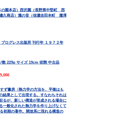
多の園本店）西沢園（長野県中堅町 西
濃久商店）瀧の音（信濃吉田本町 瀧澤
 プログレス出版所 刊行年 １９７２年
 229p サイズ 19cm 状態 中古品
5,000
共訳 みすず書房〈熱力学の方法を、平衡はも
の結果として出現する。すなわちそれは
起るが、新しい構造が形成される場合に
る一般化された熱力学を作り上げなくて
よる初期の著作。開放系に現れる構造の