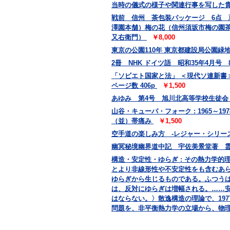
当時の儀式の様子や関連行事を写した
戦前 信州 茶包装パッケージ 6点
澤園本舗）梅の花（信州須坂市梅の園
又右衛門）
￥8,000
東京の公園110年 東京都建設局公園緑地部
2冊 NHK ドイツ語 昭和35年4月号
「ソビエト国家と法」 ＜現代ソ連新書＞
ページ数 406p
￥1,500
あゆみ 第4号 旭川北高等学校生徒
山谷・キューバ・フォーク : 1965～19
（並）帯痛み
￥1,500
空手道の楽しみ方 -レジャー・シリーズ
幽冥秘境幽界道中記 宇佐美景堂著 霊相道
構造・安定性・ゆらぎ : その熱力学的理論
とより非線形性や不安定性をも含むあ
ゆらぎから生じるものである。ふつう
は、反対にゆらぎは増幅される。……
はならない。〉散逸構造の理論で、19
問題を、非平衡熱力学の立場から、物