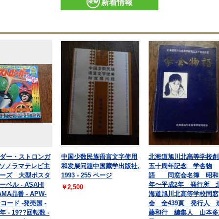
新着情報
ダー・ストロンガ
中国少数民族语言文字使用
北海道旭川北高等学校創
朝日ソノラマテレビ主
和发展问题中国藏学出版社,
五十周年記念 学舎物
ーズ 大型ポスタ
1993 - 255 ページ
語 同窓会名簿 昭和1
ベル - ASAHI
年〜平成2年 発行所 
￥2,500
MA品番 - APW-
海道旭川北高等学校同窓
ーコード -発売国 -
会 全439頁 発行人 
 - 19??回転数 -
藤和行 編集人 山本多