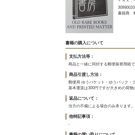
ＦＡＸ：-
30890020
書籍商 
書籍の購入について
支払方法等：
商品と一緒に同封する郵便振替用紙で
商品引渡し方法：
郵便局 ゆうパケット・ゆうパック・
基本運賃は300円ですが大きめの荷
返品について：
当方の不備による場合のみ承ります。
他特記事項：
-
書籍の買い取りについて