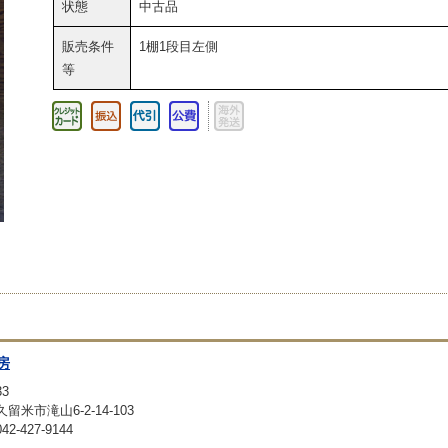
状態
中古品
販売条件
1棚1段目左側
等
房
33
留米市滝山6-2-14-103
-427-9144