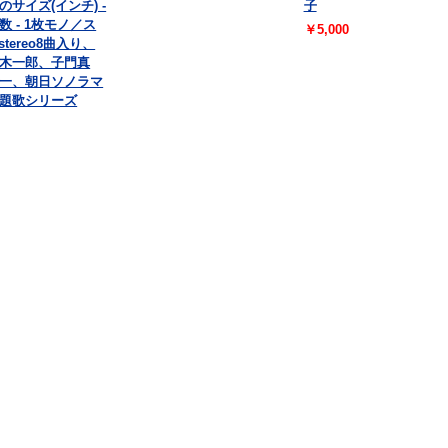
盤のサイズ(インチ) -
子
数 - 1枚モノ／ス
￥5,000
stereo8曲入り、
木一郎、子門真
一、朝日ソノラマ
題歌シリーズ