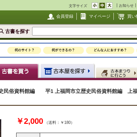
お知らせ
文字サイズ
会員登録
マイページ
買い
古書を探す
歴史民俗資料館編 平1 上福岡市立歴史民俗資料館編 上
￥2,000
（送料：￥180）