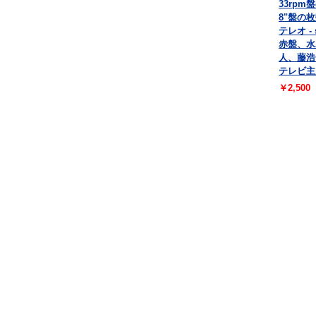
33rpm
8"盤の枚
テレオ - 
赤盤、水
人、藤浩
テレビ主
￥2,500