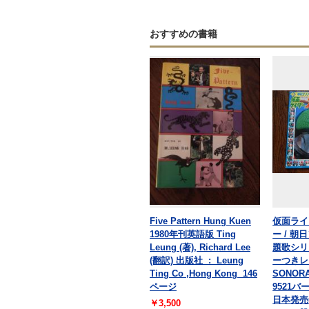
おすすめの書籍
Five Pattern Hung Kuen
仮面ライ
1980年刊英語版 Ting
ー / 
Leung (著), Richard Lee
題歌シリ
(翻訳) 出版社 ‏ : ‎ Leung
ーつきレー
Ting Co ,Hong Kong ‎ 146
SONORA
ページ
9521バ
日本発売年
￥3,500