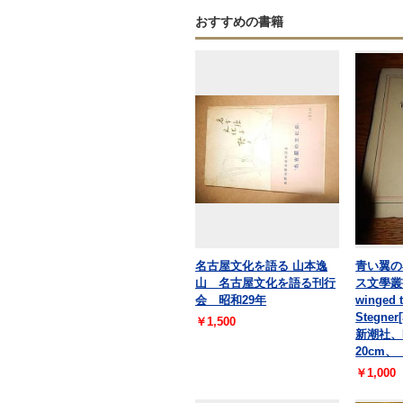
おすすめの書籍
名古屋文化を語る 山本逸
青い翼の
山 名古屋文化を語る刊行
ス文學叢書
会 昭和29年
winged t
Stegne
￥1,500
新潮社、昭
20cm
￥1,000