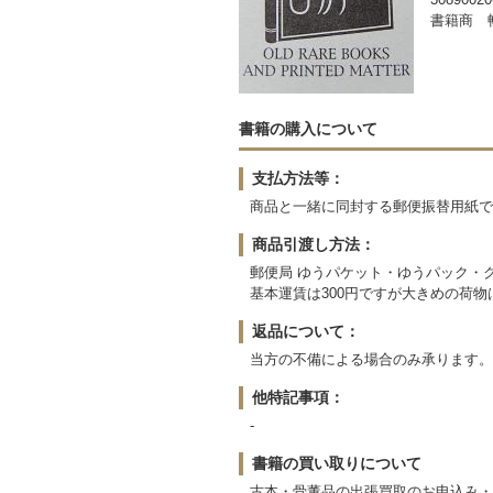
書籍商 
書籍の購入について
支払方法等：
商品と一緒に同封する郵便振替用紙で
商品引渡し方法：
郵便局 ゆうパケット・ゆうパック・
基本運賃は300円ですが大きめの荷
返品について：
当方の不備による場合のみ承ります。
他特記事項：
-
書籍の買い取りについて
古本・骨董品の出張買取のお申込み・