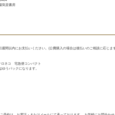
暢気堂書房
1週間以内にお支払いください。(公費購入の場合は後払いのご相談に応じます
クロネコ 宅急便コンパクト
物はゆうパックになります。
ご予約は、お電話・またはメールにて承っております。 お気軽にお問合わせ