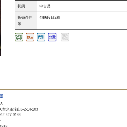
状態
中古品
販売条件
4棚6段目2箱
等
房
33
留米市滝山6-2-14-103
-427-9144
-
6484