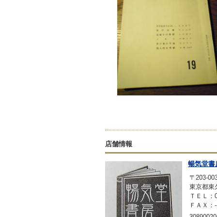
店舗情報
暢気堂書
〒203-00
東京都東久
ＴＥＬ：042
ＦＡＸ：-
30890020