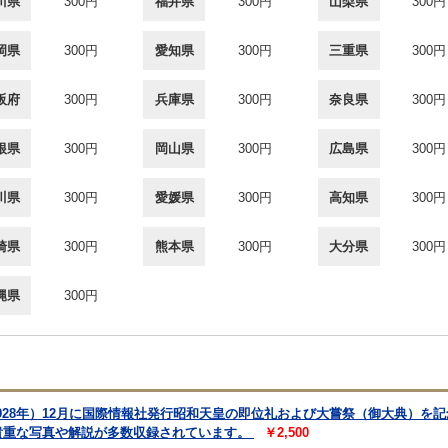
川県
300円
福井県
300円
山梨県
300円
岡県
300円
愛知県
300円
三重県
300円
阪府
300円
兵庫県
300円
奈良県
300円
根県
300円
岡山県
300円
広島県
300円
川県
300円
愛媛県
300円
高知県
300円
崎県
300円
熊本県
300円
大分県
300円
縄県
300円
1928年）12月に国際情報社発行昭和天皇の即位礼および大嘗祭（御大典）を
貴重な写真や解説が多数収録されています。
￥2,500