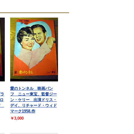
愛のトンネル 映画パン
グラ
フ ニュー東宝、監督ジー
ロ
ン・ケリー 出演ドリス・
道館
デイ、リチャード・ウィド
マーク1958.作
￥3,000