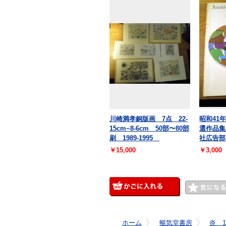
川崎満孝銅版画 7点 22-
昭和41
15cm~8-6cm 50部〜80部
選作品集
刷 1989-1995
社広告部
￥15,000
￥3,000
ホーム
暢気堂書房
炎 