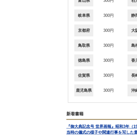
富山県
300円
石
岐阜県
300円
静
京都府
300円
大
鳥取県
300円
島
徳島県
300円
香
佐賀県
300円
長
鹿児島県
300円
沖
新着書籍
『御大典記念号 世界画報』昭和3年（
当時の儀式の様子や関連行事を写した