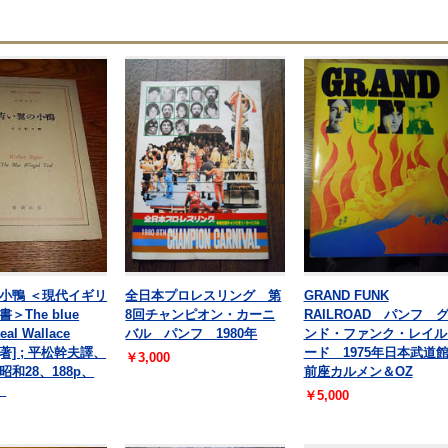
小鴨 ＜現代イギリ
全日本プロレスリング 第
GRAND FUNK
＞The blue
8回チャンピオン・カーニ
RAILROAD パンフ 
eal Wallace
バル パンフ 1980年
ンド・ファンク・レイル
r[著] ; 平松幹夫譯、
ード 1975年日本武
￥3,000
和28、188p、
前座カルメン＆OZ
、
￥5,000