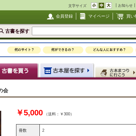
お知らせ
文字サイズ
会員登録
マイページ
買い
古書を探す
炎の会
￥5,000
（送料：￥300）
冊数
2