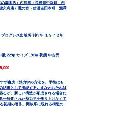
多の園本店）西沢園（長野県中堅町 西
濃久商店）瀧の音（信濃吉田本町 瀧澤
 プログレス出版所 刊行年 １９７２年
 229p サイズ 19cm 状態 中古品
5,000
共訳 みすず書房〈熱力学の方法を、平衡はも
の結果として出現する。すなわちそれは
起るが、新しい構造が形成される場合に
る一般化された熱力学を作り上げなくて
よる初期の著作。開放系に現れる構造の