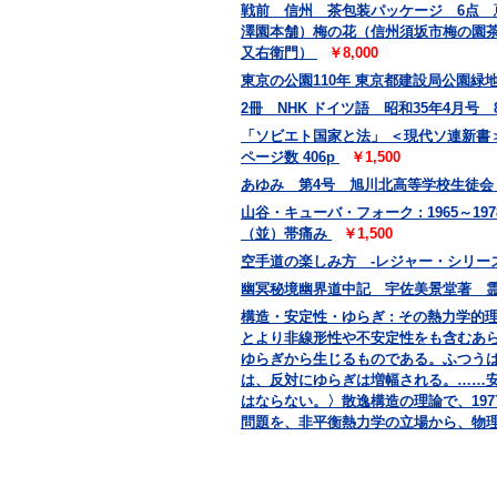
戦前 信州 茶包装パッケージ 6点
澤園本舗）梅の花（信州須坂市梅の園
又右衛門）
￥8,000
東京の公園110年 東京都建設局公園緑地部
2冊 NHK ドイツ語 昭和35年4月号
「ソビエト国家と法」 ＜現代ソ連新書＞
ページ数 406p
￥1,500
あゆみ 第4号 旭川北高等学校生徒
山谷・キューバ・フォーク : 1965～19
（並）帯痛み
￥1,500
空手道の楽しみ方 -レジャー・シリーズ
幽冥秘境幽界道中記 宇佐美景堂著 霊相道
構造・安定性・ゆらぎ : その熱力学的理論
とより非線形性や不安定性をも含むあ
ゆらぎから生じるものである。ふつう
は、反対にゆらぎは増幅される。……
はならない。〉散逸構造の理論で、19
問題を、非平衡熱力学の立場から、物