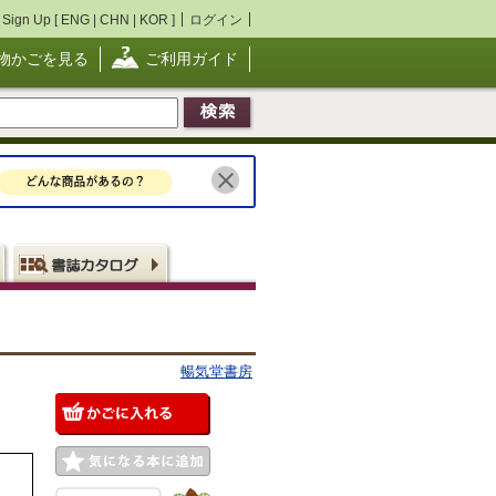
Sign Up [
ENG
|
CHN
|
KOR
]
ログイン
物かごを見る
ご利用ガイド
暢気堂書房