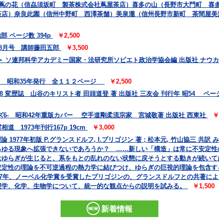
 蔦の花（信劦須坂町 製茶株式会社蔦屋茶店）喜多の山（長野市大門町 喜
茶店）奈良此園（信州中野町 西澤茶舗）美泉瀧（信州長野市新町 茶間屋美
 ページ数 394p
￥2,500
 8月号 講師藤田五郎
￥3,500
 ソ連邦科学アカデミー国家・法研究所ソビエト政治学協会編 出版社 ナウカ
会 昭和35年発行 全１１２ページ
￥2,500
78 変歴誌 山谷のキリスト者 田頭道登 著 出版社 三友会 刊行年 昭54 ページ数
6- 昭和42年重版カバー 空手道剛柔流宗家 宮城敬著 出版社 西東社
￥
 1973年刊行167p 19cm
￥3,000
 1977年初版 P.グランスドルフ, I.プリゴジン 著 ; 松本元, 竹山協三 
らゆる現象へ拡張できないであろうか？ ……新しい「構造」は常に不安定性
はゆらぎが生じると、系をもとの乱れのない状態に戻そうとする動きが続いて
安定性の理論を不可逆過程の熱力学に結びつけ、ゆらぎの巨視的理論を包含す
77年、ノーベル化学賞を受賞したプリゴジンの、グランスドルフとの共著に
理学、化学、生物学について、統一的な観点からの説明を試みる。
￥1,500
新着情報