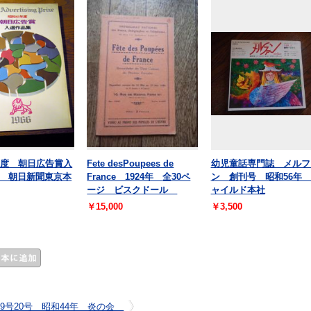
年度 朝日広告賞入
Fete desPoupees de
幼児童話専門誌 メルフ
 朝日新聞東京本
France 1924年 全30ペ
ン 創刊号 昭和56年
ージ ビスクドール
ャイルド本社
￥15,000
￥3,500
19号20号 昭和44年 炎の会