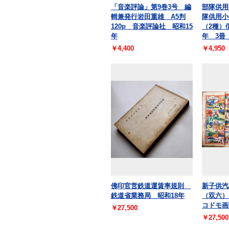
「音楽評論」第9巻3号 編
部隊供用
輯兼発行岩田重雄 A5判
隊供用小
120p 音楽評論社 昭和15
（2種）
年
年 3
￥4,400
￥4,950
佛印官営鉄道運賃率規則
新子供汽
鉄道省業務局 昭和18年
（双六
コドモ画
￥27,500
￥27,500