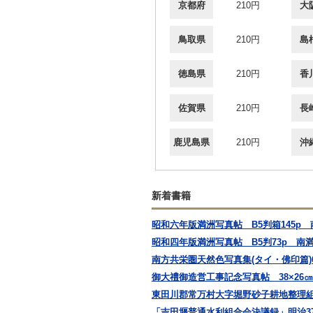
京都府
210円
大
鳥取県
210円
島
徳島県
210円
香
佐賀県
210円
長
鹿児島県
210円
沖
新着書籍
昭和六年版満洲写真帖 B5判箱145p
昭和四年版満洲写真帖 B5判73p 南
南方共栄圏天然色写真集(タイ・佛印篇)
御大禮御造営工事記念写真帖 38×26
東田川郡常万村大字堀野砂子耕地整理組
「吉田堰普通水利組合会決議録」明治37,38