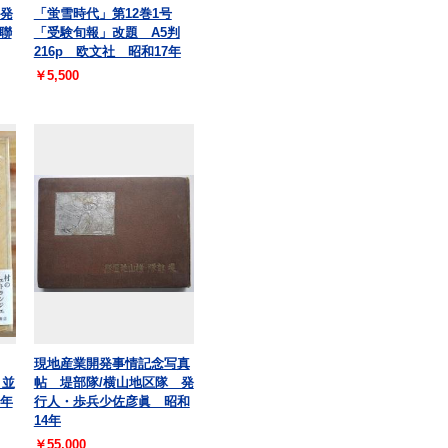
 発
「蛍雪時代」第12巻1号
聯
「受験旬報」改題 A5判
216p 欧文社 昭和17年
￥5,500
現地産業開発事情記念写真
 並
帖 堤部隊/横山地区隊 発
3年
行人・歩兵少佐彦眞 昭和
14年
￥55,000