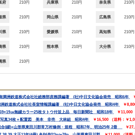
阪府
210円
兵庫県
210円
奈良県
210円
根県
210円
岡山県
210円
広島県
210円
川県
210円
愛媛県
210円
高知県
210円
崎県
210円
熊本県
210円
大分県
210円
縄県
210円
 南満洲鉄道株式会社社総務部庶務課編著 (社)中日文化協会発売 昭和6年
満洲鉄道株式会社社長室情報課編著 (社)中日文化協会発売 昭和4年
￥8,8
69×19㎝無綴カラー25枚タトウ付並上品 毎日新聞社 昭和18年
￥11,00
㎝写真34枚＋配置図 美本 非売 大林組 昭和4年
￥16,500 （送料：￥1,
合(綴)+山形県東田川郡常万村條例・規程 昭和7年、明治25年 2冊
￥27
,39,大正12年(4冊) 各B6判23p〜78p 山形県東田川郡
￥11,000 （送