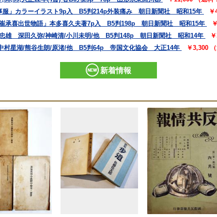
事服」カラーイラスト9p入 B5判214p外装痛み 朝日新聞社 昭和15年
￥
崔承喜出世物語」本多喜久夫著7p入 B5判198p 朝日新聞社 昭和15年
￥
雄 深田久弥/神崎清/小川未明/他 B5判148p 朝日新聞社 昭和14年
￥
村星湖/熊谷生朗/原渚/他 B5判64p 帝国文化協会 大正14年
￥3,300
新着情報