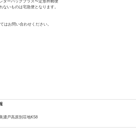
〜レターパックプラス〜定形外郵便
送れないものは宅急便となります。
てはお問い合わせください。
報
2美濃戸高原別荘地K58