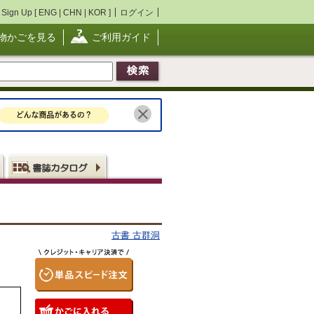
Sign Up [
ENG
|
CHN
|
KOR
]
ログイン
物かごを見る
ご利用ガイド
古書 古群洞