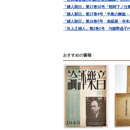
「婦人朝日」第17巻10号「戦時下ノ仕
「婦人朝日」第17巻4号「半島の舞姫・
「婦人朝日」第16巻5号 表紙画・寺本忠
「向上之婦人」第2巻1号 与謝野晶子/中
おすすめの書籍