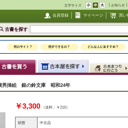
お知らせ
文字サイズ
会員登録
マイページ
買い
古書を探す
男挿絵 銀の鈴文庫 昭和24年
￥3,300
（送料：￥210）
状態
中古品