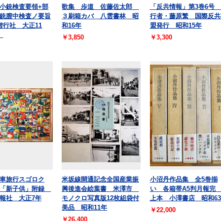
小銃検査要領+部
歌集 歩道 佐藤佐太郎
「反共情報」第3巻6号
銃膣中検査ノ要旨
３刷箱カバ 八雲書林 昭
行者・藤原繁 国際反共
偕行社 大正11
和16年
盟発行 昭和15年
冊
￥3,850
￥3,300
車旅行スゴロク
米坂線開通記念全国産業振
小沼丹作品集 全5巻揃
）「新子供」附録
興後進会絵葉書 米澤市
い 各箱帯A5判月報完
報社 大正7年
モノクロ写真版12枚組袋付
上本 小澤書店 昭和6
美品 昭和11年
￥22,000
￥26,400