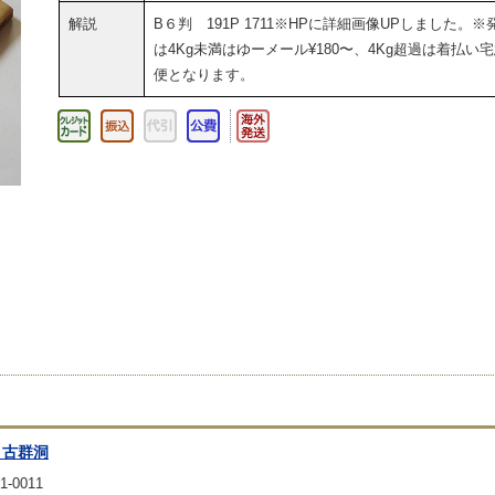
解説
B６判 191P 1711※HPに詳細画像UPしました。※
は4Kg未満はゆーメール¥180〜、4Kg超過は着払い
便となります。
 古群洞
1-0011