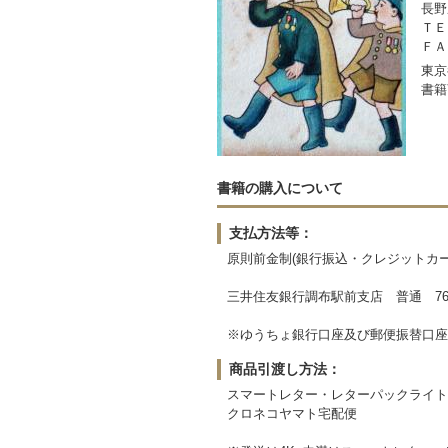
長野
ＴＥＬ
ＦＡＸ
東京
書籍
書籍の購入について
支払方法等：
原則前金制(銀行振込・クレジットカー
三井住友銀行調布駅前支店 普通 764
※ゆうちょ銀行口座及び郵便振替口座
商品引渡し方法：
スマートレター・レターパックライト
クロネコヤマト宅配便