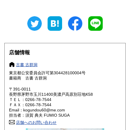
石川県
福井県
210円
210円
山梨県
長野県
210円
210円
岐阜県
静岡県
210円
210円
愛知県
三重県
210円
210円
店舗情報
滋賀県
京都府
210円
210円
古書 古群洞
大阪府
兵庫県
210円
210円
東京都公安委員会許可第304428100004号
書籍商 古書 古群洞
奈良県
和歌山県
210円
210円
〒391-0011
長野県茅野市玉川11400美濃戸高原別荘地K58
鳥取県
島根県
210円
210円
ＴＥＬ：0266-78-7544
ＦＡＸ：0266-78-7544
岡山県
広島県
210円
210円
Email：kogundou60@me.com
担当者：須賀 典夫 FUMIO SUGA
山口県
徳島県
210円
210円
店舗へのお問い合わせ