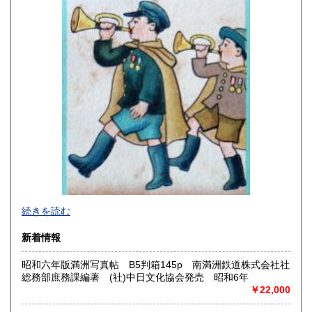
香川県
愛媛県
210円
210円
高知県
福岡県
210円
210円
佐賀県
長崎県
210円
210円
熊本県
大分県
210円
210円
宮崎県
鹿児島県
210円
210円
沖縄県
210円
2026年で創業45年目になります。
続きを読む
In 2026, we will have been in business for 45 years.
新着情報
沿線名：(無店舗)
昭和六年版満洲写真帖 B5判箱145p 南満洲鉄道株式会社社
最寄駅：(無店舗)
総務部庶務課編著 (社)中日文化協会発売 昭和6年
営業時間：10:00〜18:00
￥22,000
定休日：(無店舗)