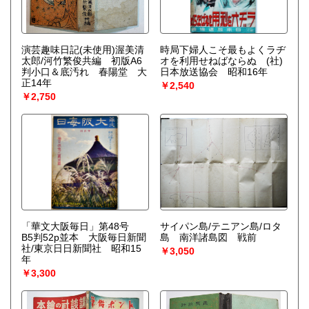
演芸趣味日記(未使用)渥美清
時局下婦人こそ最もよくラヂ
太郎/河竹繁俊共編 初版A6
オを利用せねばならぬ (社)
判小口＆底汚れ 春陽堂 大
日本放送協会 昭和16年
正14年
￥2,540
￥2,750
「華文大阪毎日」第48号
サイパン島/テニアン島/ロタ
B5判52p並本 大阪毎日新聞
島 南洋諸島図 戦前
社/東京日日新聞社 昭和15
￥3,050
年
￥3,300