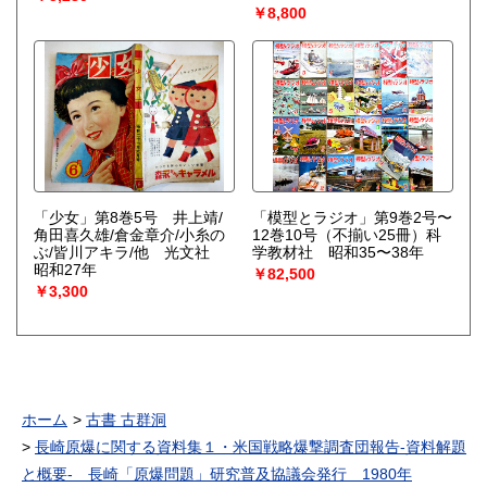
￥8,800
「少女」第8巻5号 井上靖/
「模型とラジオ」第9巻2号〜
角田喜久雄/倉金章介/小糸の
12巻10号（不揃い25冊）科
ぶ/皆川アキラ/他 光文社
学教材社 昭和35〜38年
昭和27年
￥82,500
￥3,300
ホーム
古書 古群洞
長崎原爆に関する資料集１・米国戦略爆撃調査団報告-資料解題
と概要- 長崎「原爆問題」研究普及協議会発行 1980年