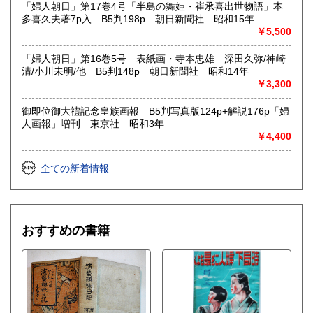
「婦人朝日」第17巻4号「半島の舞姫・崔承喜出世物語」本
多喜久夫著7p入 B5判198p 朝日新聞社 昭和15年
￥5,500
「婦人朝日」第16巻5号 表紙画・寺本忠雄 深田久弥/神崎
清/小川未明/他 B5判148p 朝日新聞社 昭和14年
￥3,300
御即位御大禮記念皇族画報 B5判写真版124p+解説176p「婦
人画報」増刊 東京社 昭和3年
￥4,400
全ての新着情報
おすすめの書籍