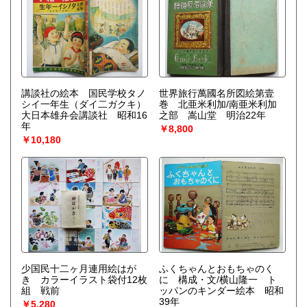
講談社の絵本 国民学校タノ
世界旅行萬國名所図絵第壹
シイ一年生（ダイ二ガクキ）
巻 北亜米利加/南亜米利加
大日本雄弁会講談社 昭和16
之部 嵩山堂 明治22年
年
￥8,800
￥10,180
少国民十二ヶ月連用絵はが
ふくちゃんとおもちゃのく
き カラーイラスト袋付12枚
に 構成・文/横山隆一 ト
組 戦前
ッパンのキンダー絵本 昭和
39年
￥5,280