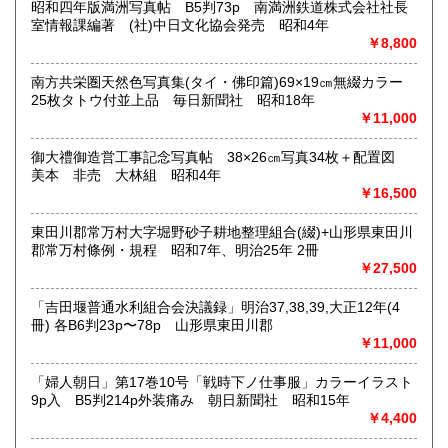
書籍の買取について
昭和四年版満洲写真帖 B5判73p 南満洲鉄道株式会社社長
室情報課編著 (社)中日文化協会発売 昭和4年
内容によります。
￥8,800
南方共栄圏天然色写真集(タイ・佛印篇)69×19㎝無綴カラー
取り扱い分野
25枚タトウ付並上品 毎日新聞社 昭和18年
古典籍、近代文献、趣味、サブカルチャー、古書一般（その
￥11,000
他）
和本・開拓/植民資料・戦時資料・文学一般・詩歌句集・児童
御大禮御造営工事記念写真帖 38×26㎝写真34枚＋配置図
書 ・児童資料・芸能/サブカル・広告資料・ポスター・版画/
美本 非売 大林組 昭和4年
刷り物 ・絵葉書・双六・地図/鳥瞰図
￥16,500
東田川郡常万村大字堀野砂子耕地整理組合(綴)+山形県東田川
郡常万村條例・規程 昭和7年、明治25年 2冊
￥27,500
「吉田堰普通水利組合会決議録」明治37,38,39,大正12年(4
冊) 各B6判23p〜78p 山形県東田川郡
￥11,000
「婦人朝日」第17巻10号「戦時下ノ仕事服」カラーイラスト
9p入 B5判214p外装痛み 朝日新聞社 昭和15年
￥4,400