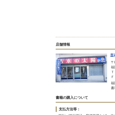
店舗情報
古
〒8
福
Ｔ
Ｆ
福
書
書籍の購入について
支払方法等：