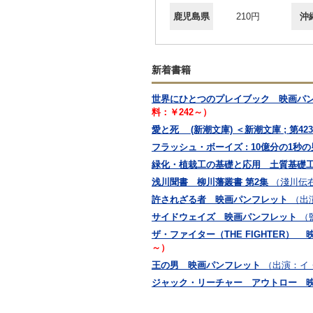
鹿児島県
210円
沖
新着書籍
世界にひとつのプレイブック 映画パ
料：￥242～）
愛と死 (新潮文庫) ＜新潮文庫 ; 第42
フラッシュ・ボーイズ : 10億分の1秒
緑化・植栽工の基礎と応用 土質基礎工
浅川聞書 柳川藩叢書 第2集
（淺川伝
許されざる者 映画パンフレット
（出
サイドウェイズ 映画パンフレット
（
ザ・ファイター（THE FIGHTER）
～）
王の男 映画パンフレット
（出演：イ
ジャック・リーチャー アウトロー 