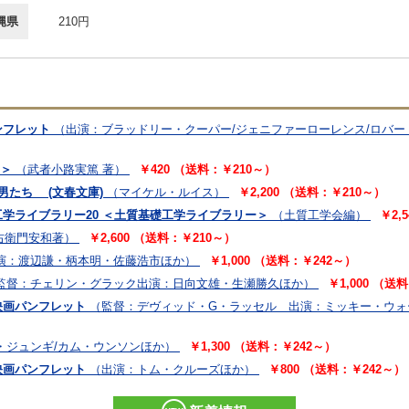
縄県
210円
ンフレット
（出演：ブラッドリー・クーパー/ジェニファーローレンス/ロバ
3＞
（武者小路実篤 著）
￥420 （送料：￥210～）
の男たち (文春文庫)
（マイケル・ルイス）
￥2,200 （送料：￥210～）
学ライブラリー20 ＜土質基礎工学ライブラリー＞
（土質工学会編）
￥2,
右衛門安和著）
￥2,600 （送料：￥210～）
演：渡辺謙・柄本明・佐藤浩市ほか）
￥1,000 （送料：￥242～）
監督：チェリン・グラック出演：日向文雄・生瀬勝久ほか）
￥1,000 （送
 映画パンフレット
（監督：デヴィッド・G・ラッセル 出演：ミッキー・ウォ
・ジュンギ/カム・ウンソンほか）
￥1,300 （送料：￥242～）
映画パンフレット
（出演：トム・クルーズほか）
￥800 （送料：￥242～）