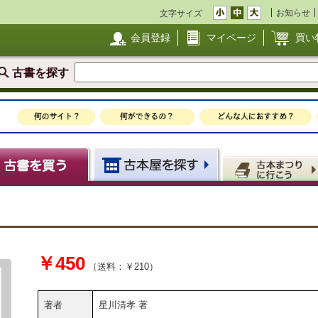
お知らせ
文字サイズ
会員登録
マイページ
買い
古書を探す
￥450
（送料：￥210）
著者
星川清孝 著