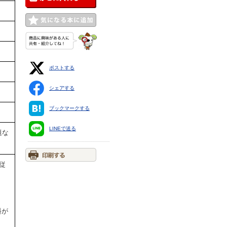
ポストする
シェアする
ブックマークする
LINEで送る
題な
従
料が