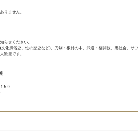
ありません。
知らせください。
(文化風俗史、性の歴史など)、刀剣・根付の本、武道・格闘技、裏社会、サ
大歓迎です。
報
5-9
会