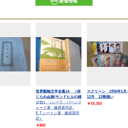
新着情報
世界動物文学全集14 （信
スクリーン 1956年1月
じられぬ旅/サンドヒルの雄
12月 12冊揃い
ジカ）
（シーラ・バーンフ
￥19,350
ォード著 ; 藤原英司訳 ;
E.T.シートン著 ; 藤原英司
訳）
￥860