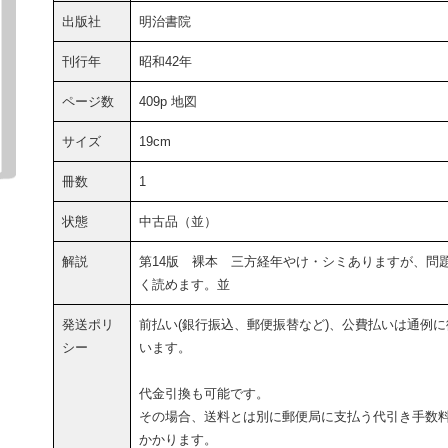
出版社
明治書院
刊行年
昭和42年
ページ数
409p 地図
サイズ
19cm
冊数
1
状態
中古品（並）
解説
第14版 裸本 三方経年やけ・シミありますが、問
く読めます。並
発送ポリ
前払い(銀行振込、郵便振替など)、公費払いは通例に
シー
います。
代金引換も可能です。
その場合、送料とは別に郵便局に支払う代引き手数
かかります。