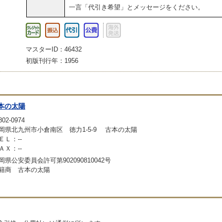
一言「代引き希望」とメッセージをください。
マスターID：46432
初版刊行年：1956
本の太陽
02-0974
岡県北九州市小倉南区 徳力1-5-9 古本の太陽
ＥＬ：--
ＡＸ：--
岡県公安委員会許可第902090810042号
籍商 古本の太陽