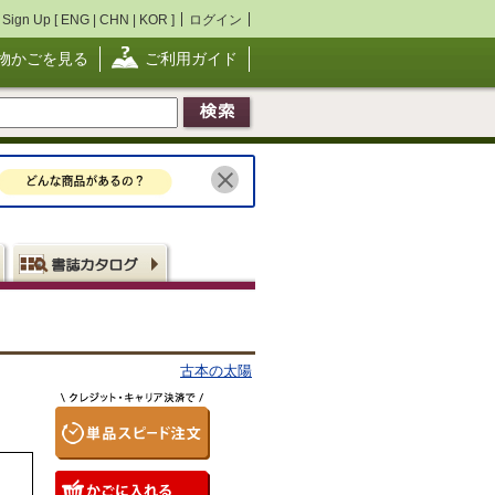
Sign Up [
ENG
|
CHN
|
KOR
]
ログイン
物かごを見る
ご利用ガイド
古本の太陽