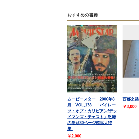
おすすめの書籍
ムービースター 2006年8
西都之栞
月 VOL,138 「パイレー
￥3,000
ツ・オブ・カリビアン/デッ
ドマンズ・チェスト」怒涛
の巻頭30ページ超拡大特
集!
￥2,000