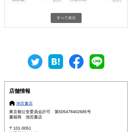
80円
80円
新潟県
富山県
80円
80円
すべて表示
石川県
福井県
80円
80円
山梨県
長野県
80円
80円
岐阜県
静岡県
80円
80円
愛知県
三重県
80円
80円
滋賀県
京都府
80円
80円
大阪府
兵庫県
80円
80円
店舗情報
奈良県
和歌山県
80円
80円
池宮書店
東京都公安委員会許可 第505478402685号
鳥取県
島根県
80円
80円
書籍商 池宮書店
岡山県
広島県
80円
80円
〒101-0051