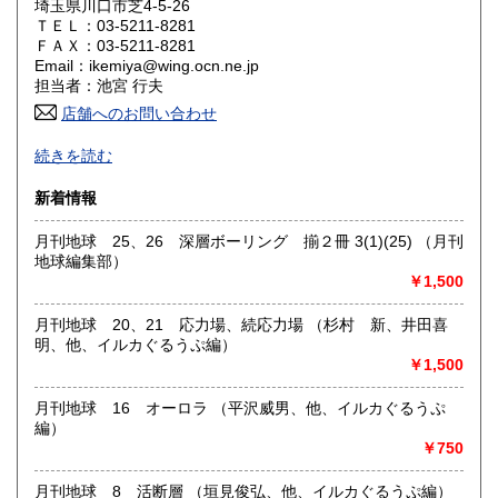
埼玉県川口市芝4-5-26
ＴＥＬ：03-5211-8281
山口県
徳島県
80円
80円
ＦＡＸ：03-5211-8281
Email：ikemiya@wing.ocn.ne.jp
香川県
愛媛県
80円
80円
担当者：池宮 行夫
店舗へのお問い合わせ
高知県
福岡県
80円
80円
自然科学、特に、林業、地理、地質，水理、書道書、その他
続きを読む
一般書まで、広く扱います。
佐賀県
長崎県
80円
80円
新着情報
沿線名：総武線、中央線、御茶ノ水駅、地下鉄神保町駅
熊本県
大分県
80円
80円
最寄駅：御茶ノ水駅、地下鉄神保町駅
月刊地球 25、26 深層ボーリング 揃２冊 3(1)(25) （月刊
営業時間：インターネット・通販専門、平日10時30分から19
地球編集部）
宮崎県
鹿児島県
時分土日祭日10時30分から18時まで
80円
80円
￥1,500
定休日：インターネット・通販専門。不定期の休み。日曜
日、祭日
沖縄県
80円
月刊地球 20、21 応力場、続応力場 （杉村 新、井田喜
明、他、イルカぐるうぷ編）
書籍の買取について
￥1,500
-
月刊地球 16 オーロラ （平沢威男、他、イルカぐるうぷ
編）
取り扱い分野
￥750
哲学宗教、社会科学、自然科学、国語国文、近代文献、趣
味、古書一般（その他）
月刊地球 8 活断層 （垣見俊弘、他、イルカぐるうぷ編）