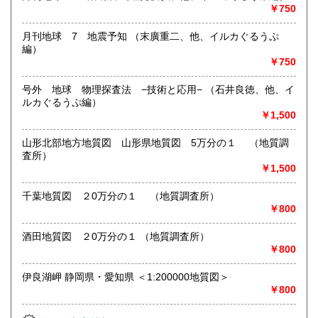
￥750
月刊地球 7 地震予知 （末廣重二、他、イルカぐるうぷ
編）
￥750
号外 地球 物理探査法 −技術と応用− （石井良徳、他、イ
ルカぐるうぷ編）
￥1,500
山形北部地方地質図 山形県地質図 5万分の１ （地質調
査所）
￥1,500
千葉地質図 ２0万分の１ （地質調査所）
￥800
酒田地質図 ２0万分の１ （地質調査所）
￥800
伊良湖岬 静岡県・愛知県 ＜1:200000地質図＞
￥800