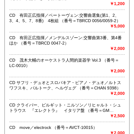
※当店は【インボイス制度】の適格請求書発行事業者では
￥1,200
ございません。
●当店では迅速な発送を心掛けています。
CD 有田正広指揮／ベートーヴェン:交響曲選集(第1、2、
ご送金、ご決済の確認が出来ましたら通常24時間以内にお
3、4、5、7、8番) 4枚組 （番号＝TBRCD 0056/0059-2）
買上商品を発送しています。
￥5,000
（ゆうメールは例外が有ります）。
●商品の発送に際しては水濡れ対策等、丁寧な梱包を心掛けて
CD 有田正広指揮／メンデルスゾーン:交響曲第3番、第4番
います。
ほか （番号＝TBRCD 0047-2）
●一部の商品は店頭販売の為、品切れになる場合が有りま
￥2,000
す。 ご容赦下さい。
●当店は古書以外にも様々な商品を取り扱っています。下記
CD 茂木大輔のオーケストラ人間的楽器学 Vol.3 （番号＝
『Webサイト』をぜひご覧下さい。
LC-0010）
￥2,000
沿線名：東急田園都市線
最寄駅：三軒茶屋駅北出口Aから下北沢方面へ6分 ゴリラビ
CD サフリ・デュオとスロバキア・ピアノ・デュオ／ルトス
ルの向かい 小田急バス太子堂停留所前
ワフスキ、バルトーク、ヘルヴェグ （番号＝CHAN 9398）
営業時間：平日=10:00〜19:00 日曜・祭日=12:00～18:00
￥2,000
定休日：火曜日
CD クライバー、ビルギット・ニルソン／リヒャルト・シュ
書籍の買取について
トラウス 『エレクトラ』 イタリア盤 （番号＝GM
6.0001）
￥2,500
店頭買取り、出張買取りを承っております。
古物商として書籍以外の品々も買取りしています。
CD move／electrock （番号＝AVCT-10015）
お気軽にご相談下さい。
￥2,000