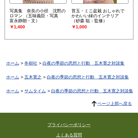
写真集 奈良の小径 沈黙の
苔玉・ミニ盆栽 おしゃれで
ロマン
（五味義臣・写真
かわいい緑のインテリア
富永静朗・文）
（砂森 聡：監修）
￥1,400
￥1,000
ホーム
冬樹社
白夜の季節の思想と行動 五木寛之対談集
ホーム
五木寛之
白夜の季節の思想と行動 五木寛之対談集
ホーム
サムタイム
白夜の季節の思想と行動 五木寛之対談集
ページ上部へ戻る
プライバシーポリシー
よくある質問