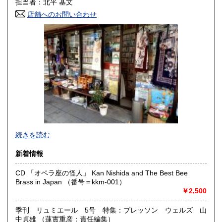
担当者：北平 基文
店舗へのお問い合わせ
高知県
福岡県
600円
600円
佐賀県
長崎県
600円
600円
熊本県
大分県
600円
600円
宮崎県
鹿児島県
600円
600円
沖縄県
600円
●当店では国内送料は無料です。（特記されたものを除きま
続きを読む
す）。
クリックポスト、スマートレター、レターパック、ゆうメ
新着情報
ール、定形外郵便、
ネコポス、ヤマト宅急便などでお届けしています。
CD 「オペラ座の怪人」 Kan Nishida and The Best Bee
但し、お客様が配送方法をご指定になる場合又は、
Brass in Japan （番号＝kkm-001）
後払いをご希望の場合は送料の実費をお支払い頂きます。
￥2,500
代引きをご希望の場合は代引き手数料及び送料の実費をお
支払い下さい。
●公費ご購入を承ります。 送料は実費をご負担下さい。 お
季刊 リュミエール 5号 特集：ブレッソン ウェルズ 山
支払いは後払いが可能です。
中貞雄 （蓮實重彦：責任編集）