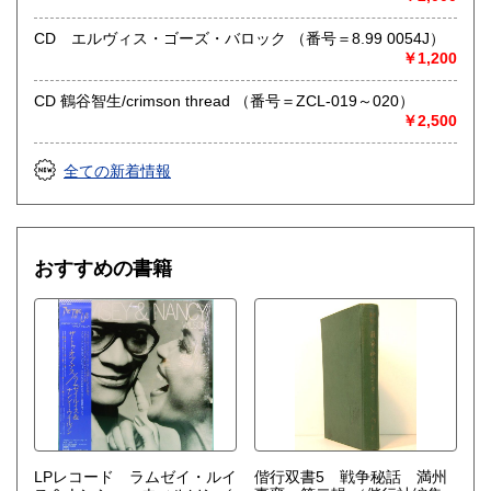
取り扱い分野
CD エルヴィス・ゴーズ・バロック （番号＝8.99 0054J）
社会科学、美術工芸、趣味、外国書、サブカルチャー、古書
￥1,200
一般（その他）
アナログ・レコードやCDなどの音楽・音声・映像メディア
CD 鶴谷智生/crimson thread （番号＝ZCL-019～020）
￥2,500
全ての新着情報
おすすめの書籍
LPレコード ラムゼイ・ルイ
偕行双書5 戦争秘話 満州