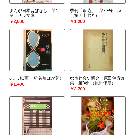
まんが日本昔ばなし 第1
季刊「銀花」 第47号 秋
巻 サラ文庫
（第四十七号）
￥2,000
￥1,200
8ミリ映画
（狩谷篤ほか著）
都市社会史研究 原田伴彦論
集 第3巻
（原田伴彦）
￥1,400
￥2,700