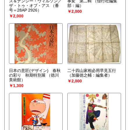
ス＆ナンシー・ウィルソン／
事変 第二輯
（偕行社編集
ザ・トゥ・オブ・アス
（番
部：編）
号＝28AP 2926）
￥2,000
￥2,000
日本の意匠(デザイン) 春秋
二十四山家相必用早見五行
の彩り 秋期特別展
（徳川
（加藤徳之輔：編集者）
美術館）
￥2,000
￥1,300