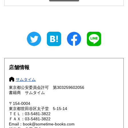
石川県
福井県
600円
600円
山梨県
長野県
600円
600円
岐阜県
静岡県
600円
600円
愛知県
三重県
600円
600円
滋賀県
京都府
600円
600円
大阪府
兵庫県
600円
600円
店舗情報
奈良県
和歌山県
600円
600円
サムタイム
東京都公安委員会許可 第303259602056
鳥取県
島根県
600円
600円
書籍商 サムタイム
岡山県
広島県
600円
600円
〒154-0004
東京都世田谷区太子堂 5-15-14
ＴＥＬ：03-5481-3822
山口県
徳島県
600円
600円
ＦＡＸ：03-5481-3822
Email：book@sometime-books.com
香川県
愛媛県
600円
600円