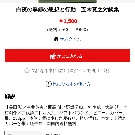
白夜の季節の思想と行動 五木寛之対談集
￥1,500
（送料：￥0 ～ ￥600）
サムタイム
かごに入れる
気になる本に追加（ログインで利用可能）
気になる本の使い方
解説
【長田 弘／中井英夫／開高 健／野坂昭如／李 恢成／大島 渚／内
村剛介／井伏鱒二】四六判、ソフトバウンド、ビニールカバー、
帯、239pp、本体：背に少し角度有り、軽い汚れ、本文：少汚れ、
カバーと帯：経年並 ◎国内送料無料