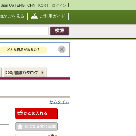
Sign Up [
ENG
|
CHN
|
KOR
]
ログイン
物かごを見る
ご利用ガイド
サムタイム