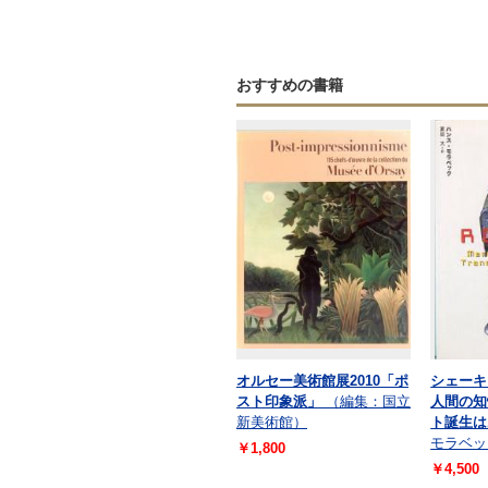
おすすめの書籍
オルセー美術館展2010「ポ
シェー
スト印象派」
（編集：国立
人間の知
新美術館）
ト誕生は
モラベッ
￥1,800
￥4,500