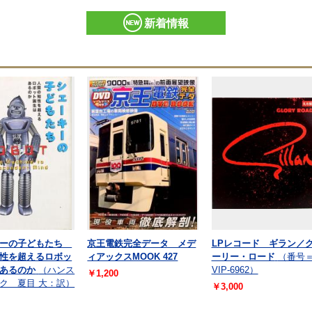
新着情報
キーの子どもたち
京王電鉄完全データ メデ
LPレコード ギラン／
性を超えるロボッ
ィアックスMOOK 427
ーリー・ロード
（番号
あるのか
（ハンス
VIP-6962）
￥1,200
ク 夏目 大：訳）
￥3,000