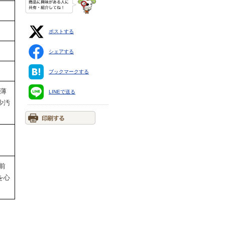
ポストする
シェアする
ブックマークする
に薄
LINEで送る
少汚
前
を心