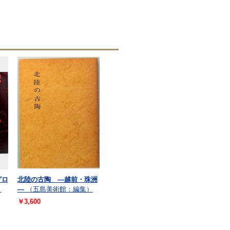
グロ
北陸の古陶 ―越前・珠洲
＝
―
（五島美術館：編集）
￥3,600