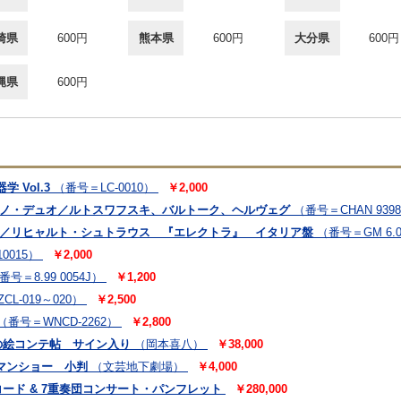
崎県
600円
熊本県
600円
大分県
600円
縄県
600円
 Vol.3
（番号＝LC-0010）
￥2,000
アノ・デュオ／ルトスワフスキ、バルトーク、ヘルヴェグ
（番号＝CHAN 939
ン／リヒャルト・シュトラウス 『エレクトラ』 イタリア盤
（番号＝GM 6.0
0015）
￥2,000
番号＝8.99 0054J）
￥1,200
CL-019～020）
￥2,500
（番号＝WNCD-2262）
￥2,800
の絵コンテ帖 サイン入り
（岡本喜八）
￥38,000
マンショー 小判
（文芸地下劇場）
￥4,000
ード & 7重奏団コンサート・パンフレット
￥280,000