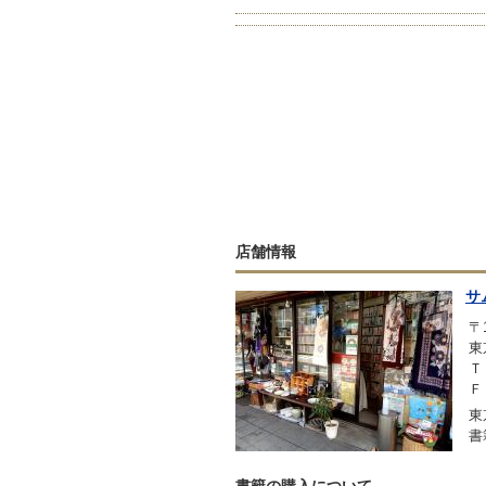
店舗情報
サ
〒1
東
Ｔ
Ｆ
東
書
書籍の購入について