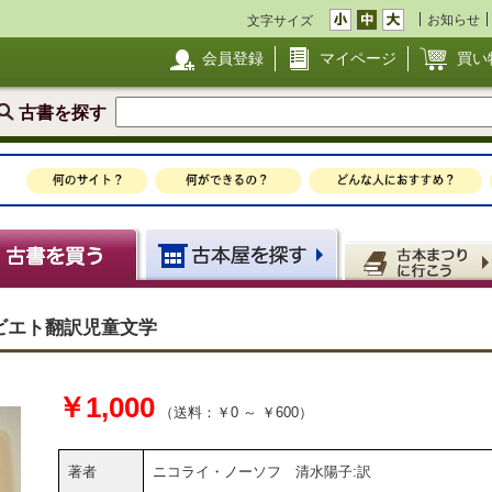
お知らせ
文字サイズ
会員登録
マイページ
買い
古書を探す
ビエト翻訳児童文学
￥1,000
（送料：￥0 ～ ￥600）
著者
ニコライ・ノーソフ 清水陽子:訳