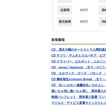
佐賀県
600円
長
鹿児島県
600円
沖
新着書籍
CD 茂木大輔のオーケストラ人間的楽器学
CD サフリ・デュオとスロバキア・ピ
CD クライバー、ビルギット・ニルソ
CD move／electrock
（番号＝AVCT-1
CD エルヴィス・ゴーズ・バロック
（
CD 鶴谷智生/crimson thread
（番号＝Z
CD Qいしかわ＋遠藤征志／なかよし
描いちゃ消し描いちゃ消し 岡本喜八
映画パンフレット 岡本喜八監督 ワン
マイルス・デイビス直筆サイン入りレコ