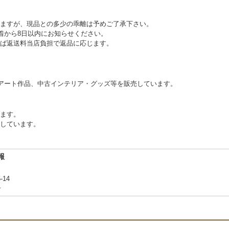
ますが、現品との多少の乖離は予めご了承下さい。
到着から8日以内にお知らせください。
ば返送料当店負担で返品に応じます。
アート作品、中古インテリア・グッズ等を販売しています。
ります。
しています。
報
-14
合