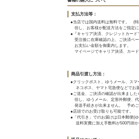
支払方法等：
●当店では国内送料は無料です。 (特
但し、お客様が配送方法をご指定に
●『キャリア決済、クレジットカード
受注後に在庫確認の上、ご決済ペー
お支払い金額を御案内します。
マイページでキャリア決済、カード
商品引渡し方法：
●クリックポスト、ゆうメール、スマ
ネコポス、ヤマト宅急便などでお届
●ご送金、ご決済の確認が出来ました
但し、ゆうメール、定形外郵便、代
発送手続きが出来ません。
●店頭でのお受け取りも可能です。
●「代引き」でのお届けは日本郵便(ゆ
送料実費に加え手数料が500円掛か