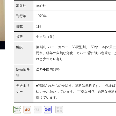
出版社
童心社
刊行年
1979年
冊数
1冊
状態
中古品（並）
解説
第1刷、ハードカバー、B5変型判、150pp、本体:天
汚れ、経年の自然な劣化、カバー:背に強い色褪せ、
れと少ツカレ有り、
販売条件
送料◆国内無料
等
発送ポリ
■特記されたものを除き、送料は無料です。 代金は
シー
払いをお願いしています。 丁寧な梱包、迅速な発送
掛けています。