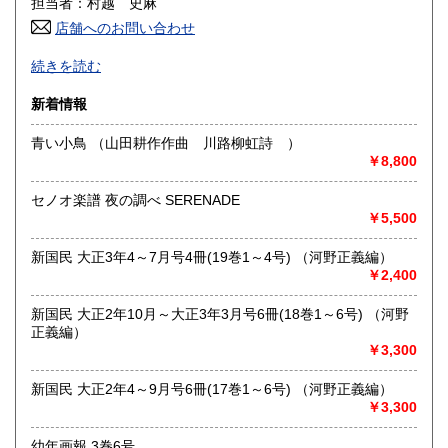
担当者：村越 史麻
店舗へのお問い合わせ
高知県
福岡県
250円
250円
「日本の古本屋」専用在庫です。
続きを読む
佐賀県
長崎県
250円
250円
沿線名：-
新着情報
最寄駅：-
熊本県
大分県
250円
250円
営業時間：-
青い小鳥 （山田耕作作曲 川路柳虹詩 ）
定休日：-
￥8,800
宮崎県
鹿児島県
250円
250円
書籍の買取について
セノオ楽譜 夜の調べ SERENADE
沖縄県
250円
￥5,500
戦前の料理、婦人もの、絵本、児童書などに加え、各種雑
誌、絵葉書、
チラシなど紙モノ資料、特に高く買い取らせていただきま
新国民 大正3年4～7月号4冊(19巻1～4号) （河野正義編）
す。
￥2,400
出張買取も承ります。お気軽にお問合せください。
新国民 大正2年10月～大正3年3月号6冊(18巻1～6号) （河野
正義編）
取り扱い分野
￥3,300
-
戦前雑誌、料理、絵本、チラシ、観光案内、絵葉書、商品ラ
新国民 大正2年4～9月号6冊(17巻1～6号) （河野正義編）
ベル、紙モノ全般
￥3,300
幼年画報 3巻6号