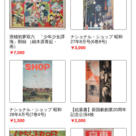
滑稽初夢双六 「少年少女譚
ナショナル・ショップ 昭和
海」附録
（細木原青起・
27年8月号(6巻8号)
画）
￥3,000
￥7,000
ナショナル・ショップ 昭和
【絵葉書】新国劇創業20周年
28年4月号(7巻4号)
記念公演4枚
￥1,500
￥2,000