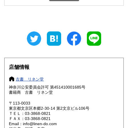
石川県
福井県
250円
250円
山梨県
長野県
250円
250円
岐阜県
静岡県
250円
250円
愛知県
三重県
250円
250円
滋賀県
京都府
250円
250円
大阪府
兵庫県
250円
250円
店舗情報
奈良県
和歌山県
250円
250円
古書 リネン堂
神奈川公安委員会許可 第451410001685号
鳥取県
島根県
250円
250円
書籍商 古書 リネン堂
岡山県
広島県
250円
250円
〒113-0033
東京都文京区本郷2‐30-14 第2文京ビル106号
ＴＥＬ：03-3868-0821
山口県
徳島県
250円
250円
ＦＡＸ：03-3868-0821
Email：info@linen-do.com
香川県
愛媛県
250円
250円