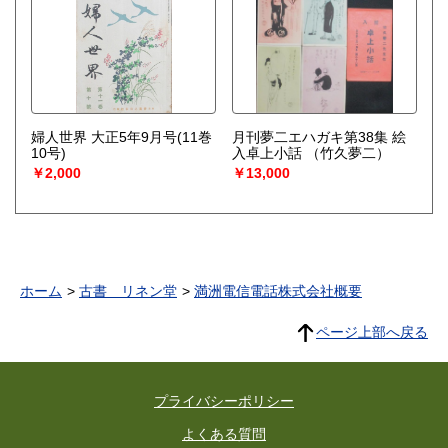
婦人世界 大正5年9月号(11巻
月刊夢二エハガキ第38集 絵
10号)
入卓上小話
（竹久夢二）
￥2,000
￥13,000
ホーム
古書 リネン堂
満洲電信電話株式会社概要
ページ上部へ戻る
プライバシーポリシー
よくある質問