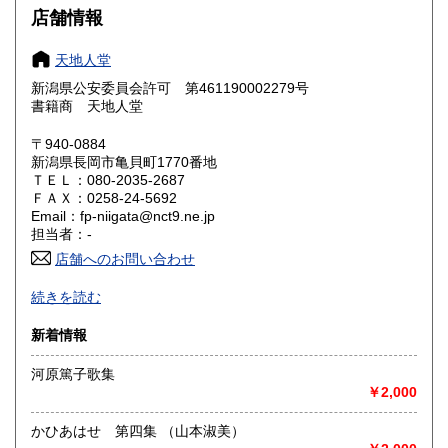
大阪府
兵庫県
185円
185円
店舗情報
奈良県
和歌山県
185円
185円
天地人堂
新潟県公安委員会許可 第461190002279号
鳥取県
島根県
185円
185円
書籍商 天地人堂
岡山県
広島県
185円
185円
〒940-0884
新潟県長岡市亀貝町1770番地
ＴＥＬ：080-2035-2687
山口県
徳島県
185円
185円
ＦＡＸ：0258-24-5692
Email：fp-niigata@nct9.ne.jp
香川県
愛媛県
185円
185円
担当者：-
店舗へのお問い合わせ
高知県
福岡県
185円
185円
-
続きを読む
佐賀県
長崎県
185円
185円
沿線名：上越新幹線
新着情報
最寄駅：長岡駅
熊本県
大分県
185円
185円
営業時間：午前10時から午後5時
河原篤子歌集
定休日：不定休
￥2,000
宮崎県
鹿児島県
185円
185円
書籍の買取について
かひあはせ 第四集 （山本淑美）
沖縄県
185円