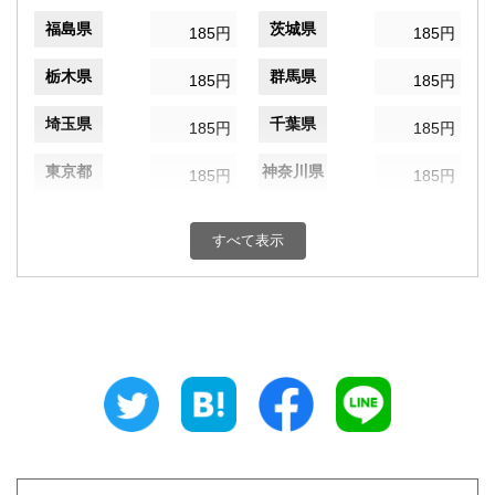
福島県
茨城県
185円
185円
栃木県
群馬県
185円
185円
埼玉県
千葉県
185円
185円
東京都
神奈川県
185円
185円
新潟県
富山県
185円
185円
すべて表示
石川県
福井県
185円
185円
山梨県
長野県
185円
185円
岐阜県
静岡県
185円
185円
愛知県
三重県
185円
185円
滋賀県
京都府
185円
185円