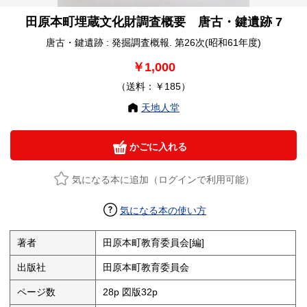
田原本町埋蔵文化財調査概要 唐古・鍵遺跡 7
唐古・鍵遺跡 : 発掘調査概報. 第26次(昭和61年度)
￥1,000
（送料：￥185）
天地人堂
かごに入れる
気になる本に追加（ログインで利用可能）
気になる本の使い方
著者
田原本町教育委員会[編]
出版社
田原本町教育委員会
ページ数
28p 図版32p