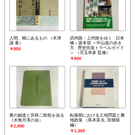
人間、根にあるもの
（木津
武州路・上州路をゆく : 日本
譲 著）
橋～坂本宿 ＜中山道の歩き
方 : 歴史街道トラベルガイド
￥800
＞
（児玉幸多 監修）
￥800
奥の細道と宮柊二歌枕を辿る
転換期における土地問題と農
（水無月滝の会）
地政策
（島本富夫, 田畑保
編）
￥2,000
￥1,300