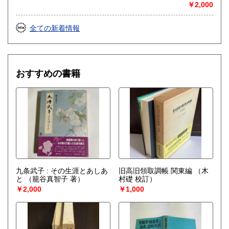
￥2,000
全ての新着情報
おすすめの書籍
九条武子 : その生涯とあしあ
旧高旧領取調帳 関東編
（木
と
（籠谷真智子 著）
村礎 校訂）
￥2,000
￥1,000