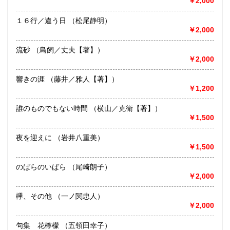
新潟県内にて出張積極的に買取を行っています。査定及び出
￥2,000
張料は無料です。20冊以上であればお伺いいたします。ご連
絡願います。
１６行／違う日 （松尾静明）
￥2,000
取り扱い分野
流砂 （鳥飼／丈夫【著】）
歴史、社会科学、自然科学、サブカルチャー、古書一般（そ
￥2,000
の他）
響きの涯 （藤井／雅人【著】）
￥1,200
誰のものでもない時間 （横山／克衛【著】）
￥1,500
夜を迎えに （岩井八重美）
￥1,500
のばらのいばら （尾崎朗子）
￥2,000
欅、その他 （一ノ関忠人）
￥2,000
句集 花檸檬 （五領田幸子）