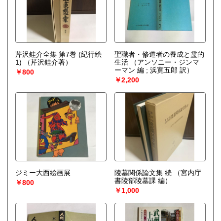
芹沢銈介全集 第7巻 (紀行絵
聖職者・修道者の養成と霊的
1)
（芹沢銈介著）
生活
（アンソニー・ジンマ
ーマン 編 ; 浜寛五郎 訳）
￥800
￥2,200
ジミー大西絵画展
陵墓関係論文集 続
（宮内庁
書陵部陵墓課 編）
￥800
￥1,000