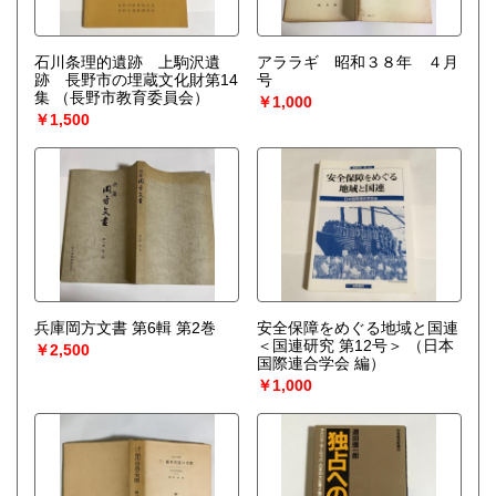
石川条理的遺跡 上駒沢遺
アララギ 昭和３８年 ４月
跡 長野市の埋蔵文化財第14
号
集
（長野市教育委員会）
￥1,000
￥1,500
兵庫岡方文書 第6輯 第2巻
安全保障をめぐる地域と国連
＜国連研究 第12号＞
（日本
￥2,500
国際連合学会 編）
￥1,000