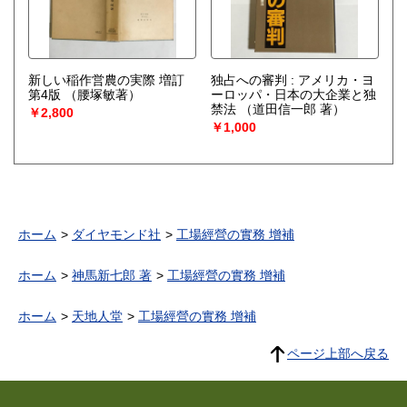
新しい稲作営農の実際 増訂
独占への審判 : アメリカ・ヨ
第4版
（腰塚敏著）
ーロッパ・日本の大企業と独
禁法
（道田信一郎 著）
￥2,800
￥1,000
ホーム
ダイヤモンド社
工場經營の實務 增補
ホーム
神馬新七郎 著
工場經營の實務 增補
ホーム
天地人堂
工場經營の實務 增補
ページ上部へ戻る