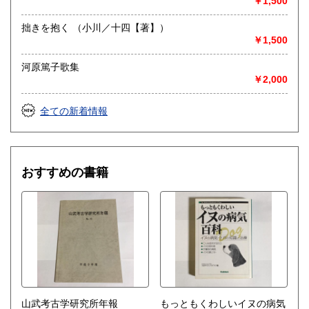
￥1,500
拙きを抱く （小川／十四【著】）
￥1,500
河原篤子歌集
￥2,000
全ての新着情報
おすすめの書籍
山武考古学研究所年報
もっともくわしいイヌの病気