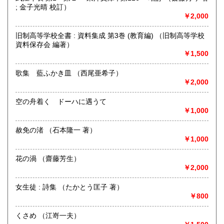
; 金子光晴 校訂）
宮崎県
鹿児島県
600円
600円
￥2,000
書籍の買取について
沖縄県
600円
新潟県内にて出張積極的に買取を行っています。査定及び出
旧制高等学校全書 : 資料集成 第3巻 (教育編) （旧制高等学校
張料は無料です。20冊以上であればお伺いいたします。ご連
資料保存会 編著）
絡願います。
￥1,500
歌集 藍ふかき皿 （西尾亜希子）
取り扱い分野
￥2,000
歴史、社会科学、自然科学、サブカルチャー、古書一般（そ
の他）
空の舟着く ドーハに遇うて
￥1,000
赦免の渚 （石本隆一 著）
￥1,000
花の渦 （齋藤芳生）
￥2,000
女生徒 : 詩集 （たかとう匡子 著）
￥800
くさめ （江嵜一夫）