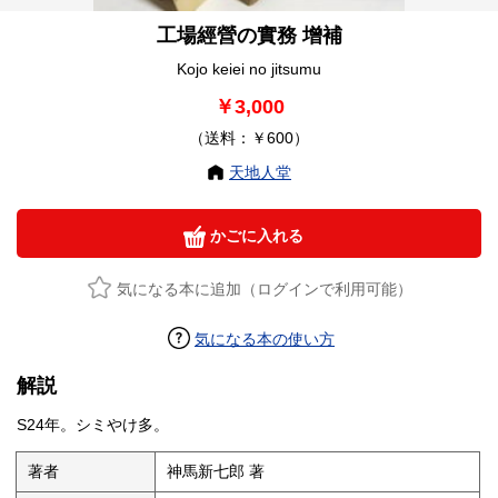
工場經營の實務 增補
Kojo keiei no jitsumu
￥3,000
（送料：￥600）
天地人堂
かごに入れる
気になる本に追加（ログインで利用可能）
気になる本の使い方
解説
S24年。シミやけ多。
著者
神馬新七郎 著