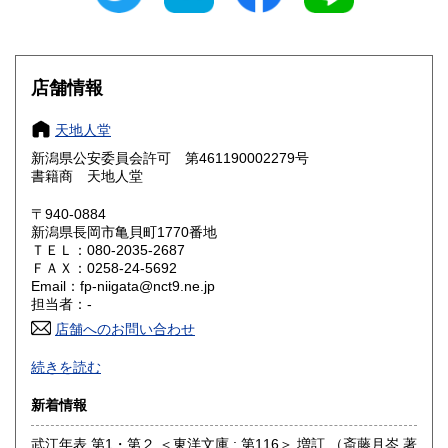
滋賀県
京都府
600円
600円
大阪府
兵庫県
600円
600円
店舗情報
奈良県
和歌山県
600円
600円
天地人堂
新潟県公安委員会許可 第461190002279号
鳥取県
島根県
600円
600円
書籍商 天地人堂
岡山県
広島県
600円
600円
〒940-0884
新潟県長岡市亀貝町1770番地
ＴＥＬ：080-2035-2687
山口県
徳島県
600円
600円
ＦＡＸ：0258-24-5692
Email：fp-niigata@nct9.ne.jp
香川県
愛媛県
600円
600円
担当者：-
店舗へのお問い合わせ
高知県
福岡県
600円
600円
-
続きを読む
佐賀県
長崎県
600円
600円
沿線名：上越新幹線
新着情報
最寄駅：長岡駅
熊本県
大分県
600円
600円
営業時間：午前10時から午後5時
武江年表 第1・第２ ＜東洋文庫 ; 第116＞ 増訂 （斎藤月岑 著
定休日：不定休