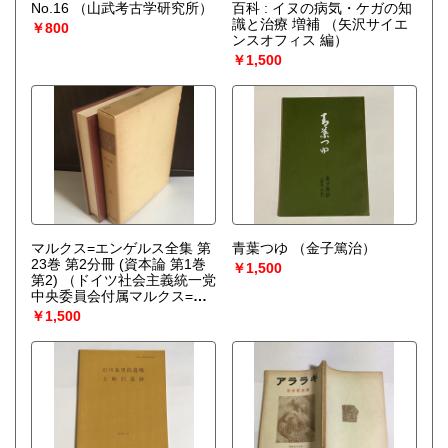
No.16
（山武考古学研究所）
百科 : イヌの病気・ケガの知
識と治療 増補
（矢沢サイエ
￥800
ンスオフィス 編）
￥1,500
マルクス=エンゲルス全集 第
青葉つゆ
（金子篤治）
23巻 第2分冊 (資本論 第1巻
￥1,500
第2)
（ドイツ社会主義統一党
中央委員会付属マルクス=レ
ーニン主義研究所 編 ; 大内兵
￥1,500
衛, 細川嘉六 監訳）