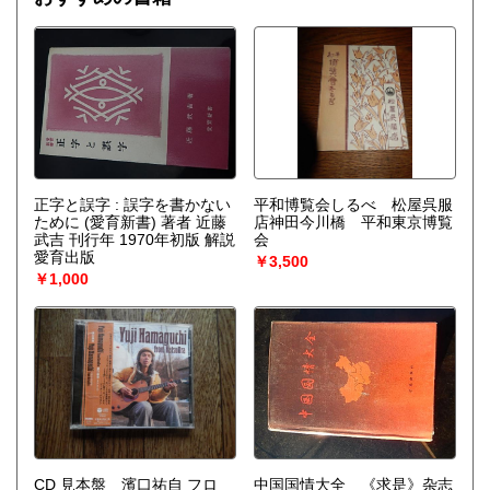
を作り上げなくてはならない。〉散逸構造の理論で、1977
年、ノーベル化学賞を受賞したプリゴジンの、グランスドル
フとの共著による初期の著作。開放系に現れる構造の問題
を、非平衡熱力学の立場から、物理学、化学、生物学につい
て、統一的な観点からの説明を試みる。
正字と誤字 : 誤字を書かない
平和博覧会しるべ 松屋呉服
ために (愛育新書) 著者 近藤
店神田今川橋 平和東京博覧
武吉 刊行年 1970年初版 解説
会
愛育出版
￥3,500
￥1,000
CD 見本盤 濱口祐自 フロ
中国国情大全 《求是》杂志