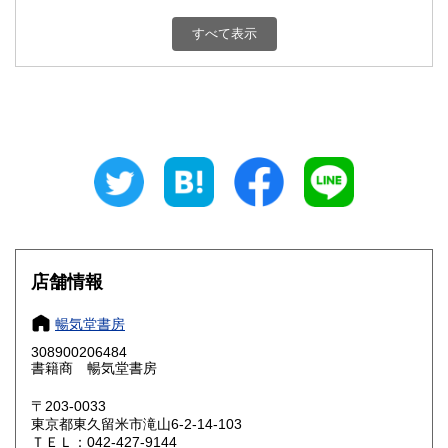
新潟県
富山県
180円
180円
すべて表示
石川県
福井県
180円
180円
山梨県
長野県
180円
180円
岐阜県
静岡県
180円
180円
愛知県
三重県
180円
180円
滋賀県
京都府
180円
180円
大阪府
兵庫県
180円
180円
店舗情報
奈良県
和歌山県
180円
180円
暢気堂書房
308900206484
鳥取県
島根県
180円
180円
書籍商 暢気堂書房
岡山県
広島県
180円
180円
〒203-0033
東京都東久留米市滝山6-2-14-103
ＴＥＬ：042-427-9144
山口県
徳島県