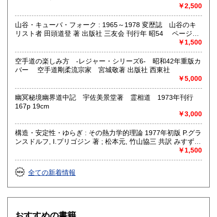
￥2,500
山谷・キューバ・フォーク : 1965～1978 変歴誌 山谷のキ
リスト者 田頭道登 著 出版社 三友会 刊行年 昭54 ページ数
229p サイズ 19cm 状態 中古品（並）帯痛み
￥1,500
空手道の楽しみ方 -レジャー・シリーズ6- 昭和42年重版カ
バー 空手道剛柔流宗家 宮城敬著 出版社 西東社
￥5,000
幽冥秘境幽界道中記 宇佐美景堂著 霊相道 1973年刊行
167p 19cm
￥3,000
構造・安定性・ゆらぎ : その熱力学的理論 1977年初版 P.グラ
ンスドルフ, I.プリゴジン 著 ; 松本元, 竹山協三 共訳 みすず書
房〈熱力学の方法を、平衡はもとより非線形性や不安定性を
￥1,500
も含むあらゆる現象へ拡張できないであろうか？ ……新し
い「構造」は常に不安定性の結果として出現する。すなわち
全ての新着情報
それはゆらぎから生じるものである。ふつうはゆらぎが生じ
ると、系をもとの乱れのない状態に戻そうとする動きが続い
て起るが、新しい構造が形成される場合には、反対にゆらぎ
は増幅される。……安定性の理論を不可逆過程の熱力学に結
びつけ、ゆらぎの巨視的理論を包含する一般化された熱力学
おすすめの書籍