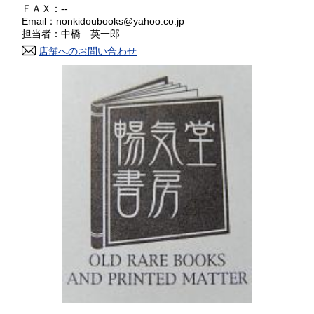
180円
180円
ＦＡＸ：--
Email：nonkidoubooks@yahoo.co.jp
香川県
愛媛県
180円
180円
担当者：中橋 英一郎
店舗へのお問い合わせ
高知県
福岡県
180円
180円
佐賀県
長崎県
180円
180円
熊本県
大分県
180円
180円
宮崎県
鹿児島県
180円
180円
沖縄県
180円
-