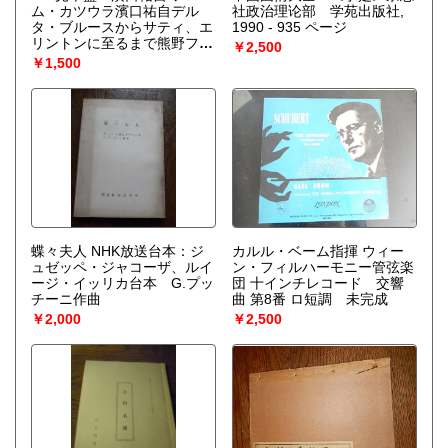
ム・カツウラ濱口祐自デル
社政治理论部 学苑出版社,
タ・ブルースからサティ、エ
1990 - 935 ページ
リントンに至るまで熊野フィ
￥2,500
ーリングたっぷりに演奏する
￥1,500
異能のギタリスト。80年代：
遠洋マグロ漁船に乗りパプア
ニューギニアに行く。勝浦漁
港の古い民家を、自らの手で
切り出した竹を使ってクラブ
に改造、12年間経営と演奏。
90年代：ヨーロッパ(ドイ
ツ、スイス、オランダ、フラ
ンス)の各地でストリート演
奏の旅を行う。98年ソロギタ
ーアルバム「竹林パワー
Dream」発表。2001年 東
蝶々夫人 NHK放送台本：ジ
カルル・ベーム指揮 ウィー
京青山での全国フィンガーピ
ュゼッペ・ジャコーザ、ルイ
ン・フィルハーモニー管弦楽
ッキングギターコンテストに
ージ・イッリカ台本 G.プッ
団 十インチレコード 交響
於いて会場投票1位のオーデ
チーニ作曲
曲 第8番 ロ短調 未完成
ンエンス賞獲得。2013年
￥2,000
￥2,500
久保田麻琴プロデュースでア
ルバム制作開始。渋谷のライ
ブハウス、SARAVAH東京で
の10月ショウケースと明けて
1月の2度目では記録的な観客
動員を果たす。2014年6月、
久保田麻琴プロデュースによ
るメジャー・デビュー・アル