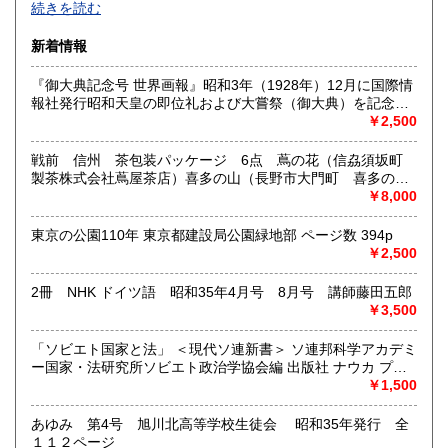
続きを読む
沿線名：西武新宿線
新着情報
最寄駅：花小金井
営業時間：10:00〜18:00
『御大典記念号 世界画報』昭和3年（1928年）12月に国際情
定休日：不定休
報社発行昭和天皇の即位礼および大嘗祭（御大典）を記念す
るグラフ雑誌の臨時増刊号です。当時の儀式の様子や関連行
￥2,500
書籍の買取について
事を写した貴重な写真や解説が多数収録されています。
古本・骨董品の出張買取のお申込み・ご予約は、お電話・ま
戦前 信州 茶包装パッケージ 6点 蔦の花（信劦須坂町
たはメールにて承っております。 お気軽にお問合わせくださ
製茶株式会社蔦屋茶店）喜多の山（長野市大門町 喜多の園
い。
本店）西沢園（長野県中堅町 西澤園本舗）梅の花（信州須
￥8,000
出張費は無料です。旧家、蔵のあるお宅、昭和40年以前の古
坂市梅の園茶店）奈良此園（信州中野町 西澤茶舗）美泉瀧
いお宅の買取は、遠方でも大歓迎です。
（信州長野市新町 茶間屋美濃久商店）瀧の音（信濃吉田本
東京の公園110年 東京都建設局公園緑地部 ページ数 394p
町 瀧澤又右衛門）
￥2,500
取り扱い分野
2冊 NHK ドイツ語 昭和35年4月号 8月号 講師藤田五郎
社会科学、美術工芸、古典籍、近代文献、外国書
￥3,500
「ソビエト国家と法」 ＜現代ソ連新書＞ ソ連邦科学アカデミ
ー国家・法研究所ソビエト政治学協会編 出版社 ナウカ プロ
グレス出版所 刊行年 １９７２年 ページ数 406p
￥1,500
あゆみ 第4号 旭川北高等学校生徒会 昭和35年発行 全
１１２ページ