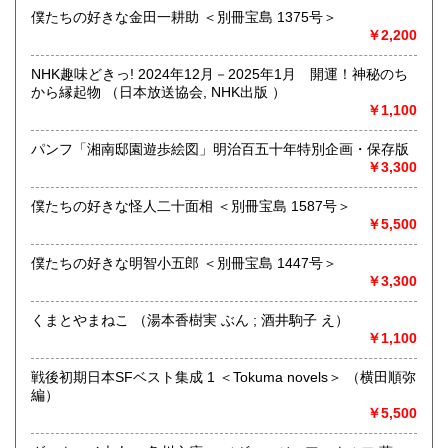
道造、加藤周一などのゆかりの土地柄です。信州にお越しの
僕たちの好きな金田一耕助 ＜別冊宝島 1375号＞
場合はどうぞお立ち寄り下さい。
￥2,200
沿線名：しなの鉄道
NHK趣味どきっ! 2024年12月－2025年1月 開運！神秘のち
最寄駅：信濃追分駅
から縁起物 （日本放送協会, NHK出版 ）
営業時間：12:00〜17:00
￥1,100
定休日：火・水曜日(夏季:毎日営業、冬季:天気次第)
パンフ「湘南邸園遊歩絵図」明治百五十年特別企画・保存版
書籍の買取について
￥3,300
◇近隣であれば書籍の買取をしています。少数であれば店へ
僕たちの好きな怪人二十面相 ＜別冊宝島 1587号＞
の持ち込み、あるいは量が多い場合はまずは電話などで相談
￥5,500
をさせていただくこともあります。
僕たちの好きな明智小五郎 ＜別冊宝島 1447号＞
買取が出来る本とそうでない本があります、メール・電話等
￥3,300
で連絡頂ければと思います。
くまとやまねこ （湯本香樹実 ぶん ; 酒井駒子 え）
取り扱い分野
￥1,100
哲学宗教、歴史、社会科学、美術工芸、外国文学、趣味、サ
ブカルチャー、古書一般（その他）
戦後初期日本SFベスト集成 1 ＜Tokuma novels＞ （横田順弥
編）
￥5,500