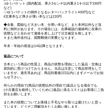
♪ゆうパケット (国内配送、厚さ3センチ以内重さ1キロ以下330円
など)
◇ゆうパケットの例外となるレターパックライト430円)など
♯文庫本など厚さが薄い本などは220円
◆全集、図録など大きい本、分厚い本など、また本州以外など送
料に例外があります。その場合には、在庫確認の連絡時に在庫の
状態などと合わせて連絡を差し上げて注文確定を致します。
♭また海外送付は、国際郵便の実費となります。
年末・年始の発送は1/4以降となります。
返品について
古本という商品の性質上、商品の状態を理由にした返品・交換は
原則的に受けつけておりません。当店は注意して商品管理をして
いますが、過失等あれば、商品到着後2日以内にまずメールでお知
らせ下さい。
何らかの理由で(商品の状態以外の理由で)返品となる場合でも、
(小古書店を維持していくために)返品に係るコストはお客様にご負
担をお願いします。
また本の状態についてお客様と不毛なやり取りは避けたいと思っ
ています。どうぞご理解頂きたくお願い致します。