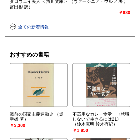
ダロウェイ夫人 ＜角川文庫＞ （ヴァージニア・ウルフ 著 ;
富田彬 訳）
￥880
全ての新着情報
おすすめの書籍
戦前の国家主義運動史
（堀
不器用なカレー食堂 〈就職
幸雄 著）
しないで生きるには21〉
（鈴木克明 鈴木有紀）
￥3,300
￥1,650