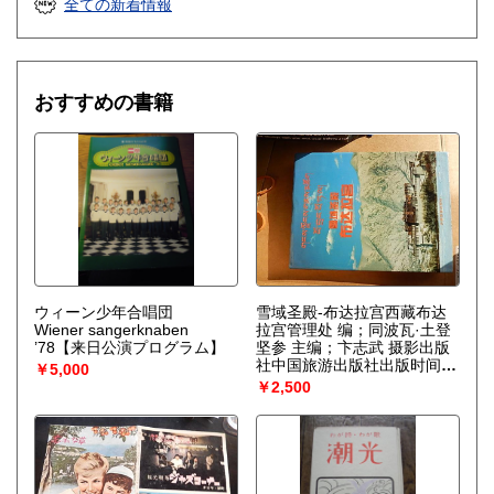
全ての新着情報
それはゆらぎから生じるものである。ふつうはゆらぎが生じ
ると、系をもとの乱れのない状態に戻そうとする動きが続い
て起るが、新しい構造が形成される場合には、反対にゆらぎ
は増幅される。……安定性の理論を不可逆過程の熱力学に結
びつけ、ゆらぎの巨視的理論を包含する一般化された熱力学
おすすめの書籍
を作り上げなくてはならない。〉散逸構造の理論で、1977
年、ノーベル化学賞を受賞したプリゴジンの、グランスドル
フとの共著による初期の著作。開放系に現れる構造の問題
を、非平衡熱力学の立場から、物理学、化学、生物学につい
て、統一的な観点からの説明を試みる。
ウィーン少年合唱団
雪域圣殿-布达拉宫西藏布达
Wiener sangerknaben
拉宫管理处 编；同波瓦·土登
’78【来日公演プログラム】
坚参 主编；卞志武 摄影出版
社中国旅游出版社出版时间
￥5,000
1996-06页数198页
￥2,500