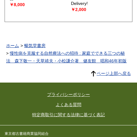
Delivery!
￥8,000
￥2,000
ホーム
暢気堂書房
慢性病を克服する自然療法への招待 : 家庭でできる三つの秘
法 森下敬一・天草靖夫・小松謙介著 健友館 唱和46年初版
ページ上部へ戻る
プライバシーポリシー
よくある質問
特定商取引に関する法律に基づく表記
東京都古書籍商業協同組合