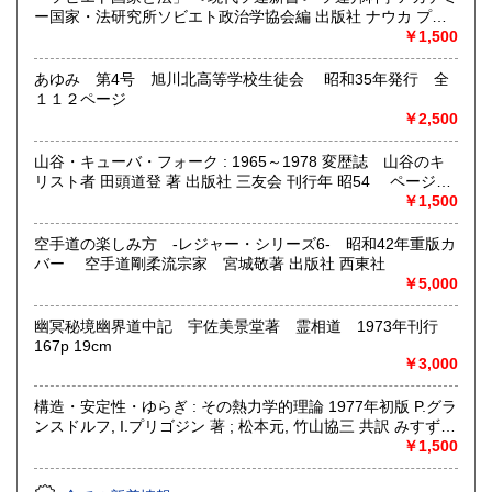
ー国家・法研究所ソビエト政治学協会編 出版社 ナウカ プロ
グレス出版所 刊行年 １９７２年 ページ数 406p
￥1,500
あゆみ 第4号 旭川北高等学校生徒会 昭和35年発行 全
１１２ページ
￥2,500
山谷・キューバ・フォーク : 1965～1978 変歴誌 山谷のキ
リスト者 田頭道登 著 出版社 三友会 刊行年 昭54 ページ数
229p サイズ 19cm 状態 中古品（並）帯痛み
￥1,500
空手道の楽しみ方 -レジャー・シリーズ6- 昭和42年重版カ
バー 空手道剛柔流宗家 宮城敬著 出版社 西東社
￥5,000
幽冥秘境幽界道中記 宇佐美景堂著 霊相道 1973年刊行
167p 19cm
￥3,000
構造・安定性・ゆらぎ : その熱力学的理論 1977年初版 P.グラ
ンスドルフ, I.プリゴジン 著 ; 松本元, 竹山協三 共訳 みすず書
房〈熱力学の方法を、平衡はもとより非線形性や不安定性を
￥1,500
も含むあらゆる現象へ拡張できないであろうか？ ……新し
い「構造」は常に不安定性の結果として出現する。すなわち