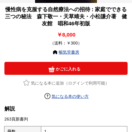
慢性病を克服する自然療法への招待 : 家庭でできる
三つの秘法 森下敬一・天草靖夫・小松謙介著 健
友館 唱和46年初版
￥8,000
（送料：￥300）
暢気堂書房
かごに入れる
気になる本に追加（ログインで利用可能）
気になる本の使い方
解説
263頁新書判
冊数
1