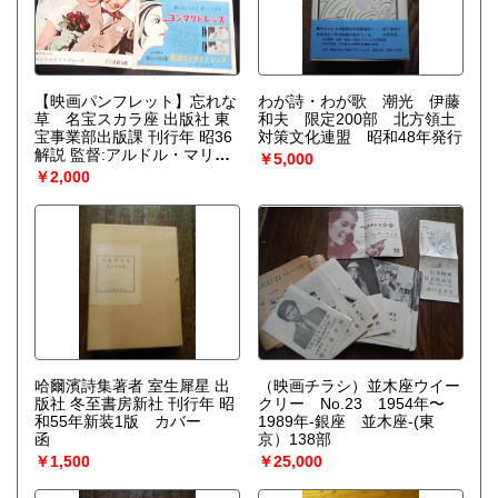
【映画パンフレット】忘れな
わが詩・わが歌 潮光 伊藤
草 名宝スカラ座 出版社 東
和夫 限定200部 北方領土
宝事業部出版課 刊行年 昭36
対策文化連盟 昭和48年発行
解説 監督:アルドル・マリ
￥5,000
ア・ラーベナルト 出演:ザ
￥2,000
ビール・ベートマン フュル
チョ・タリアヴィーニ
1959年 西ドイツ=イタリア
=スイス 名宝スカラ座 B5
型 美本 裏表紙:ジャズ・
コーナー ナゴヤ栄町
哈爾濱詩集著者 室生犀星 出
（映画チラシ）並木座ウイー
版社 冬至書房新社 刊行年 昭
クリー No.23 1954年〜
和55年新装1版 カバー
1989年-銀座 並木座-(東
函
京）138部
￥1,500
￥25,000