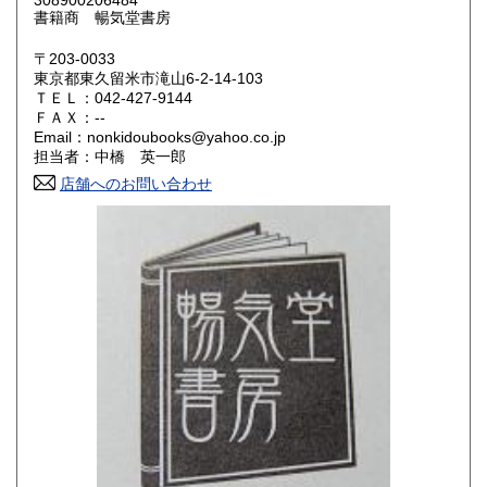
308900206484
鳥取県
島根県
300円
300円
書籍商 暢気堂書房
岡山県
広島県
300円
300円
〒203-0033
東京都東久留米市滝山6-2-14-103
ＴＥＬ：042-427-9144
山口県
徳島県
300円
300円
ＦＡＸ：--
Email：nonkidoubooks@yahoo.co.jp
香川県
愛媛県
300円
300円
担当者：中橋 英一郎
店舗へのお問い合わせ
高知県
福岡県
300円
300円
佐賀県
長崎県
300円
300円
熊本県
大分県
300円
300円
宮崎県
鹿児島県
300円
300円
沖縄県
300円