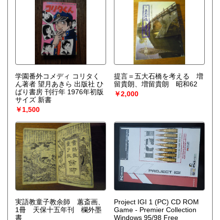
学園番外コメディ コリタく
提言＝五大石橋を考える 増
ん著者 望月あきら 出版社 ひ
留貴朗、増留貴朗 昭和62
ばり書房 刊行年 1976年初版
￥2,000
サイズ 新書
￥1,500
実語教童子教余師 蕙斎画、
Project IGI 1 (PC) CD ROM
1冊 天保十五年刊 欄外墨
Game - Premier Collection
書
Windows 95/98 Free