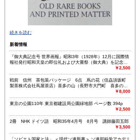
-
続きを読む
沿線名：西武新宿線
新着情報
最寄駅：花小金井
営業時間：10:00〜18:00
『御大典記念号 世界画報』昭和3年（1928年）12月に国際情
定休日：不定休
報社発行昭和天皇の即位礼および大嘗祭（御大典）を記念す
るグラフ雑誌の臨時増刊号です。当時の儀式の様子や関連行
￥2,500
書籍の買取について
事を写した貴重な写真や解説が多数収録されています。
古本・骨董品の出張買取のお申込み・ご予約は、お電話・ま
戦前 信州 茶包装パッケージ 6点 蔦の花（信劦須坂町
たはメールにて承っております。 お気軽にお問合わせくださ
製茶株式会社蔦屋茶店）喜多の山（長野市大門町 喜多の園
い。
本店）西沢園（長野県中堅町 西澤園本舗）梅の花（信州須
￥8,000
出張費は無料です。旧家、蔵のあるお宅、昭和40年以前の古
坂市梅の園茶店）奈良此園（信州中野町 西澤茶舗）美泉瀧
いお宅の買取は、遠方でも大歓迎です。
（信州長野市新町 茶間屋美濃久商店）瀧の音（信濃吉田本
東京の公園110年 東京都建設局公園緑地部 ページ数 394p
町 瀧澤又右衛門）
￥2,500
取り扱い分野
2冊 NHK ドイツ語 昭和35年4月号 8月号 講師藤田五郎
社会科学、美術工芸、古典籍、近代文献、外国書
￥3,500
「ソビエト国家と法」 ＜現代ソ連新書＞ ソ連邦科学アカデミ