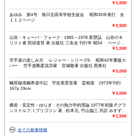
グレス出版所 刊行年 １９７２年 ページ数 406p
￥1,500
あゆみ 第4号 旭川北高等学校生徒会 昭和35年発行 全
１１２ページ
￥2,500
山谷・キューバ・フォーク : 1965～1978 変歴誌 山谷のキ
リスト者 田頭道登 著 出版社 三友会 刊行年 昭54 ページ数
229p サイズ 19cm 状態 中古品（並）帯痛み
￥1,500
空手道の楽しみ方 -レジャー・シリーズ6- 昭和42年重版カ
バー 空手道剛柔流宗家 宮城敬著 出版社 西東社
￥5,000
幽冥秘境幽界道中記 宇佐美景堂著 霊相道 1973年刊行
167p 19cm
￥3,000
構造・安定性・ゆらぎ : その熱力学的理論 1977年初版 P.グラ
ンスドルフ, I.プリゴジン 著 ; 松本元, 竹山協三 共訳 みすず書
房〈熱力学の方法を、平衡はもとより非線形性や不安定性を
￥1,500
も含むあらゆる現象へ拡張できないであろうか？ ……新し
い「構造」は常に不安定性の結果として出現する。すなわち
全ての新着情報
それはゆらぎから生じるものである。ふつうはゆらぎが生じ