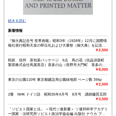
-
続きを読む
沿線名：西武新宿線
新着情報
最寄駅：花小金井
営業時間：10:00〜18:00
『御大典記念号 世界画報』昭和3年（1928年）12月に国際情
定休日：不定休
報社発行昭和天皇の即位礼および大嘗祭（御大典）を記念す
るグラフ雑誌の臨時増刊号です。当時の儀式の様子や関連行
￥2,500
書籍の買取について
事を写した貴重な写真や解説が多数収録されています。
古本・骨董品の出張買取のお申込み・ご予約は、お電話・ま
戦前 信州 茶包装パッケージ 6点 蔦の花（信劦須坂町
たはメールにて承っております。 お気軽にお問合わせくださ
製茶株式会社蔦屋茶店）喜多の山（長野市大門町 喜多の園
い。
本店）西沢園（長野県中堅町 西澤園本舗）梅の花（信州須
￥8,000
出張費は無料です。旧家、蔵のあるお宅、昭和40年以前の古
坂市梅の園茶店）奈良此園（信州中野町 西澤茶舗）美泉瀧
いお宅の買取は、遠方でも大歓迎です。
（信州長野市新町 茶間屋美濃久商店）瀧の音（信濃吉田本
東京の公園110年 東京都建設局公園緑地部 ページ数 394p
町 瀧澤又右衛門）
￥2,500
取り扱い分野
2冊 NHK ドイツ語 昭和35年4月号 8月号 講師藤田五郎
社会科学、美術工芸、古典籍、近代文献、外国書
￥3,500
「ソビエト国家と法」 ＜現代ソ連新書＞ ソ連邦科学アカデミ
ー国家・法研究所ソビエト政治学協会編 出版社 ナウカ プロ