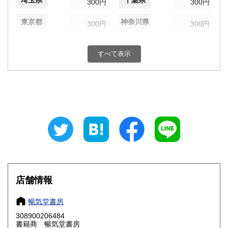
埼玉県
千葉県
300円
300円
東京都
神奈川県
300円
300円
新潟県
富山県
300円
300円
すべて表示
石川県
福井県
300円
300円
山梨県
長野県
300円
300円
岐阜県
静岡県
300円
300円
愛知県
三重県
300円
300円
滋賀県
京都府
300円
300円
大阪府
兵庫県
300円
300円
店舗情報
奈良県
和歌山県
300円
300円
暢気堂書房
308900206484
鳥取県
島根県
300円
300円
書籍商 暢気堂書房