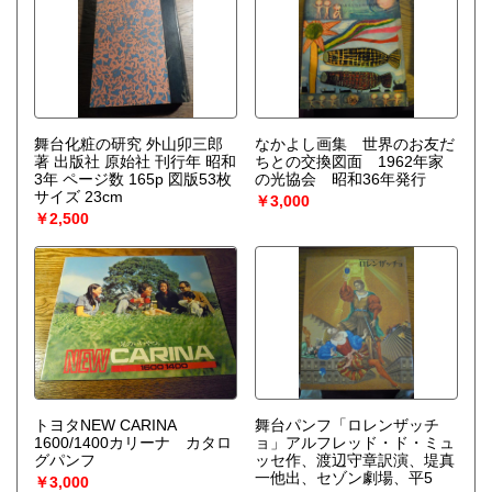
舞台化粧の研究 外山卯三郎
なかよし画集 世界のお友だ
著 出版社 原始社 刊行年 昭和
ちとの交換図面 1962年家
3年 ページ数 165p 図版53枚
の光協会 昭和36年発行
サイズ 23cm
￥3,000
￥2,500
トヨタNEW CARINA
舞台パンフ「ロレンザッチ
1600/1400カリーナ カタロ
ョ」アルフレッド・ド・ミュ
グパンフ
ッセ作、渡辺守章訳演、堤真
一他出、セゾン劇場、平5
￥3,000