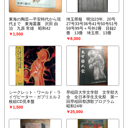
東海の陶芸―平安時代から現
埼玉県報 明治23年、20号
代まで 東海叢書 沢田 由
27号33号36号41号50号51号
治 九原 常雄 昭和42
59号99号＋号外2冊 目録2
冊 13冊 埼玉県、13冊
￥1,500
￥8,000
シークレット・ワールド・ラ
早稲田大学文学部 文学部大
イヴピーター・ガブリエル 2
全 全日本学生文化祭 第一
枚組CD見本盤
回早稲田祭讃歌プログラム
昭和24年
￥1,500
￥25,000