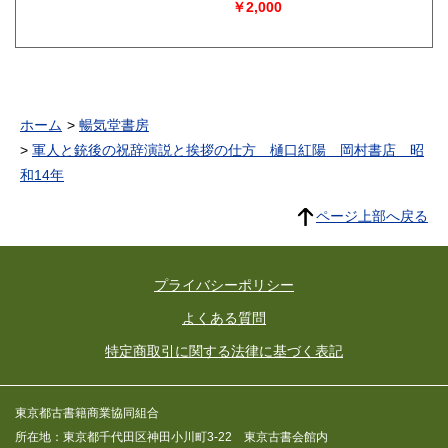
￥2,000
ホーム
暢気堂書房
軍人と銃後の祝辞演説と挨拶の仕方 樋口紅陽 岡村書店 昭
和14年
ページ上部へ戻る
プライバシーポリシー
よくある質問
特定商取引に関する法律に基づく表記
東京都古書籍商業協同組合
所在地：東京都千代田区神田小川町3-22 東京古書会館内