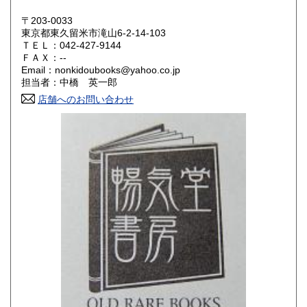
岡山県
広島県
300円
300円
〒203-0033
東京都東久留米市滝山6-2-14-103
ＴＥＬ：042-427-9144
山口県
徳島県
300円
300円
ＦＡＸ：--
Email：nonkidoubooks@yahoo.co.jp
香川県
愛媛県
300円
300円
担当者：中橋 英一郎
店舗へのお問い合わせ
高知県
福岡県
300円
300円
佐賀県
長崎県
300円
300円
熊本県
大分県
300円
300円
宮崎県
鹿児島県
300円
300円
沖縄県
300円