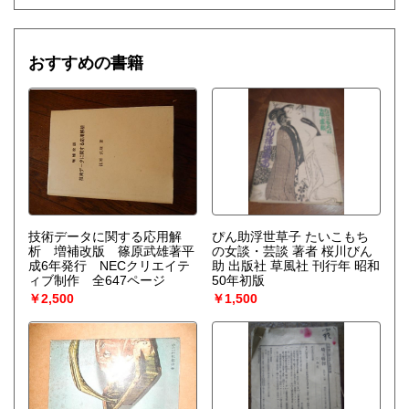
ると、系をもとの乱れのない状態に戻そうとする動きが続い
て起るが、新しい構造が形成される場合には、反対にゆらぎ
は増幅される。……安定性の理論を不可逆過程の熱力学に結
びつけ、ゆらぎの巨視的理論を包含する一般化された熱力学
おすすめの書籍
を作り上げなくてはならない。〉散逸構造の理論で、1977
年、ノーベル化学賞を受賞したプリゴジンの、グランスドル
フとの共著による初期の著作。開放系に現れる構造の問題
を、非平衡熱力学の立場から、物理学、化学、生物学につい
て、統一的な観点からの説明を試みる。
技術データに関する応用解
ぴん助浮世草子 たいこもち
析 増補改版 篠原武雄著平
の女談・芸談 著者 桜川びん
成6年発行 NECクリエイテ
助 出版社 草風社 刊行年 昭和
ィブ制作 全647ページ
50年初版
￥2,500
￥1,500