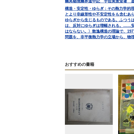
幽冥秘境幽界道中記 宇佐美景堂著 霊相道
構造・安定性・ゆらぎ : その熱力学的理論
とより非線形性や不安定性をも含むあ
ゆらぎから生じるものである。ふつう
は、反対にゆらぎは増幅される。……
はならない。〉散逸構造の理論で、19
問題を、非平衡熱力学の立場から、物
おすすめの書籍