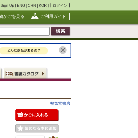
Sign Up [
ENG
|
CHN
|
KOR
]
ログイン
物かごを見る
ご利用ガイド
暢気堂書房