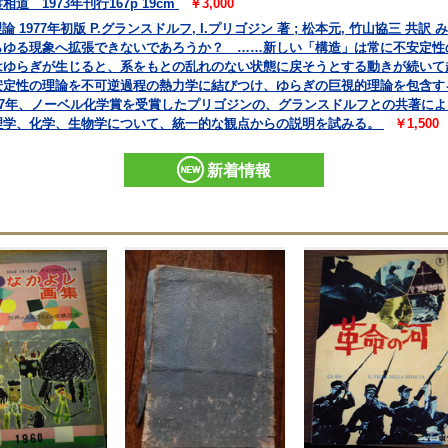
 1973年刊行167p 19cm
￥3,000
 1977年初版 P.グランスドルフ, I.プリゴジン 著 ; 松本元, 竹山協三 
らゆる現象へ拡張できないであろうか？ ……新しい「構造」は常に不安定性
はゆらぎが生じると、系をもとの乱れのない状態に戻そうとする動きが続いて
安定性の理論を不可逆過程の熱力学に結びつけ、ゆらぎの巨視的理論を包含す
77年、ノーベル化学賞を受賞したプリゴジンの、グランスドルフとの共著に
理学、化学、生物学について、統一的な観点からの説明を試みる。
￥1,500
新着情報