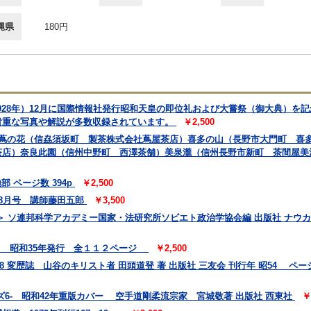
縄県
180円
1928年）12月に国際情報社発行昭和天皇の即位礼および大嘗祭（御大典）を
貴重な写真や解説が多数収録されています。
￥2,500
 蔦の花（信劦須坂町 製茶株式会社蔦屋茶店）喜多の山（長野市大門町 喜
茶店）奈良此園（信州中野町 西澤茶舗）美泉瀧（信州長野市新町 茶間屋美
 ページ数 394p
￥2,500
 8月号 講師藤田五郎
￥3,500
 ソ連邦科学アカデミー国家・法研究所ソビエト政治学協会編 出版社 ナウカ
会 昭和35年発行 全１１２ページ
￥2,500
78 変歴誌 山谷のキリスト者 田頭道登 著 出版社 三友会 刊行年 昭54 ページ数
6- 昭和42年重版カバー 空手道剛柔流宗家 宮城敬著 出版社 西東社
￥