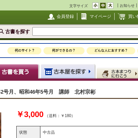
お知らせ
文字サイズ
会員登録
マイページ
買い
古書を探す
年2号月、昭和46年5号月 講師 北村宗彬
￥3,000
（送料：￥180）
状態
中古品