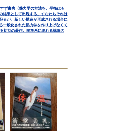
共訳 みすず書房〈熱力学の方法を、平衡はも
の結果として出現する。すなわちそれは
起るが、新しい構造が形成される場合に
る一般化された熱力学を作り上げなくて
よる初期の著作。開放系に現れる構造の