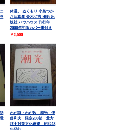
ニ
体温。 ぬくもり 小島つか
ラ
さ写真集 斉木弘吉 撮影 出
版社 バウハウス 刊行年
2000年初版カバー帯付き
￥2,500
話
わが詩・わが歌 潮光 伊
電
藤和夫 限定200部 北方
年
領土対策文化連盟 昭和48
年発行