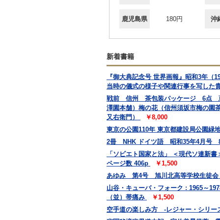
鹿児島県
180円
沖
新着書籍
『御大典記念号 世界画報』昭和3年（
当時の儀式の様子や関連行事を写した
戦前 信州 茶包装パッケージ 6点
澤園本舗）梅の花（信州須坂市梅の園
又右衛門）
￥8,000
東京の公園110年 東京都建設局公園緑地部
2冊 NHK ドイツ語 昭和35年4月号
「ソビエト国家と法」 ＜現代ソ連新書＞
ページ数 406p
￥1,500
あゆみ 第4号 旭川北高等学校生徒
山谷・キューバ・フォーク : 1965～19
（並）帯痛み
￥1,500
空手道の楽しみ方 -レジャー・シリーズ