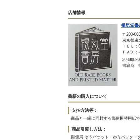
店舗情報
暢気堂書
〒203-00
東京都東久
ＴＥＬ：042
ＦＡＸ：-
30890020
書籍商 
書籍の購入について
支払方法等：
商品と一緒に同封する郵便振替用紙で
商品引渡し方法：
郵便局 ゆうパケット・ゆうパック・