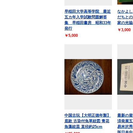
早稲田大学高等学院 最近
なかよし
五カ年入学試験問題解答
だちとの
集 早稲田書房 昭和33年
家の光協
発行
￥3,000
￥5,000
中国古玩【大明正徳年製】
最新の資
底款 古染付魚草紋図 青花
済発展五
魚藻紋皿 直径約25cm
易米沢秀
版日本中