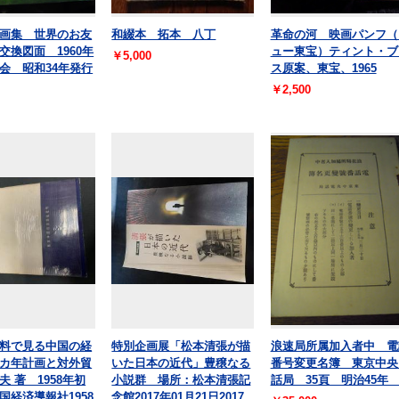
画集 世界のお友
和綴本 拓本 八丁
革命の河 映画パンフ（
交換図面 1960年
ュー東宝）ティント・ブ
￥5,000
会 昭和34年発行
ス原案、東宝、1965
￥2,500
料で見る中国の経
特別企画展「松本清張が描
浪速局所属加入者中 電
カ年計画と対外貿
いた日本の近代」豊穣なる
番号変更名簿 東京中央
夫 著 1958年初
小説群 場所：松本清張記
話局 35頁 明治45
国経済導報社1958
念館2017年01月21日2017