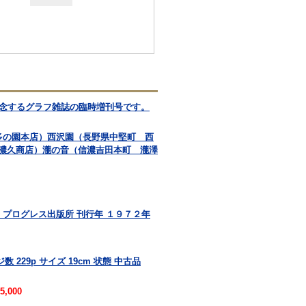
記念するグラフ雑誌の臨時増刊号です。
多の園本店）西沢園（長野県中堅町 西
濃久商店）瀧の音（信濃吉田本町 瀧澤
 プログレス出版所 刊行年 １９７２年
 229p サイズ 19cm 状態 中古品
5,000