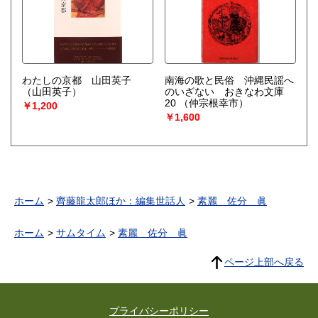
わたしの京都 山田英子
南海の歌と民俗 沖縄民謡へ
（山田英子）
のいざない おきなわ文庫
20
（仲宗根幸市）
￥1,200
￥1,600
ホーム
齊藤龍太郎ほか：編集世話人
素麗 佐分 眞
ホーム
サムタイム
素麗 佐分 眞
ページ上部へ戻る
プライバシーポリシー