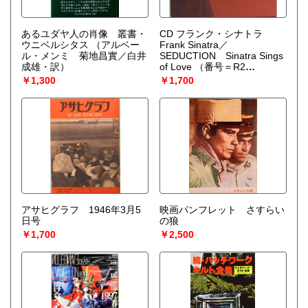
あるユダヤ人の肖像 叢書・
CD フランク・シナトラ
ウニベルシタス
（アルベー
Frank Sinatra／
ル・メンミ 菊地昌實／白井
SEDUCTION Sinatra Sings
成雄・訳）
of Love
（番号＝R2
516960）
￥1,300
￥1,700
アサヒグラフ 1946年3月5
映画パンフレット さすらい
日号
の狼
￥1,700
￥2,500