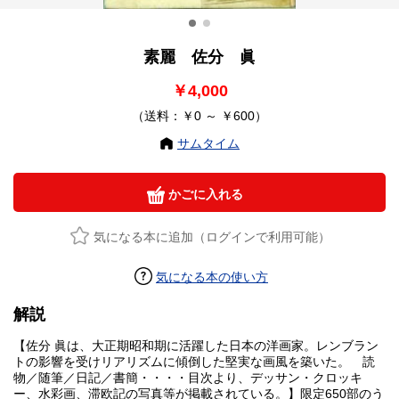
素麗 佐分 眞
￥4,000
（送料：￥0 ～ ￥600）
サムタイム
かごに入れる
気になる本に追加（ログインで利用可能）
気になる本の使い方
解説
【佐分 眞は、大正期昭和期に活躍した日本の洋画家。レンブラン
トの影響を受けリアリズムに傾倒した堅実な画風を築いた。 読
物／随筆／日記／書簡・・・・目次より、デッサン・クロッキ
ー、水彩画、滞欧記の写真等が掲載されている。】限定650部のう