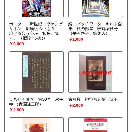
ポスター 新世紀エヴァンゲ
続・パッチワーク・キルト全
リオン 劇場版 シト新生
集 私の部屋 臨時増刊号
溶ける合う心が、私を、壊
（平沢啓子：編集人）
す。
（配給：東映）
￥1,000
￥6,000
えちぜん豆本 第30号 永平
古写真 神谷写真館 父子
寺
（青園謙三郎）
￥2,000
￥2,800