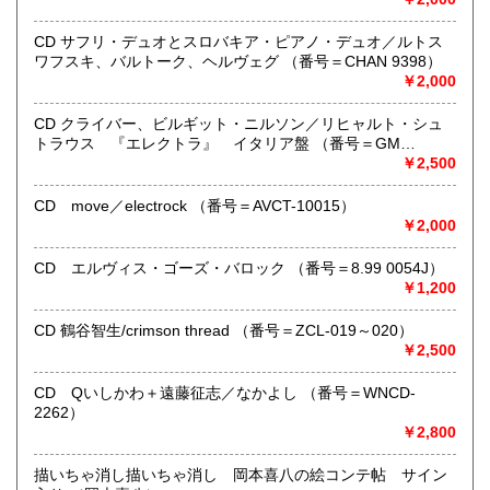
代引きをご希望の場合は代引き手数料及び送料の実費をお
支払い下さい。
●公費ご購入を承ります。 送料は実費をご負担下さい。 お
CD サフリ・デュオとスロバキア・ピアノ・デュオ／ルトス
支払いは後払いが可能です。
ワフスキ、バルトーク、ヘルヴェグ （番号＝CHAN 9398）
※当店は【インボイス制度】の適格請求書発行事業者では
￥2,000
ございません。
●当店では迅速な発送を心掛けています。
CD クライバー、ビルギット・ニルソン／リヒャルト・シュ
ご送金、ご決済の確認が出来ましたら通常24時間以内にお
トラウス 『エレクトラ』 イタリア盤 （番号＝GM
買上商品を発送しています。
6.0001）
￥2,500
（ゆうメールは例外が有ります）。
●商品の発送に際しては水濡れ対策等、丁寧な梱包を心掛けて
CD move／electrock （番号＝AVCT-10015）
います。
￥2,000
●一部の商品は店頭販売の為、品切れになる場合が有りま
す。 ご容赦下さい。
CD エルヴィス・ゴーズ・バロック （番号＝8.99 0054J）
●当店は古書以外にも様々な商品を取り扱っています。下記
￥1,200
『Webサイト』をぜひご覧下さい。
CD 鶴谷智生/crimson thread （番号＝ZCL-019～020）
沿線名：東急田園都市線
￥2,500
最寄駅：三軒茶屋駅北出口Aから下北沢方面へ6分 ゴリラビ
ルの向かい 小田急バス太子堂停留所前
CD Qいしかわ＋遠藤征志／なかよし （番号＝WNCD-
営業時間：平日=10:00〜19:00 日曜・祭日=12:00～18:00
2262）
定休日：火曜日
￥2,800
書籍の買取について
描いちゃ消し描いちゃ消し 岡本喜八の絵コンテ帖 サイン