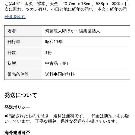
ち第497 函欠、裸本、天金、20.7cm x 16cm、538pp、本体：目
次に割れ、ツカレ有り、小口と地に経年の汚れ、本文：経年の汚
れとヤケ、表紙：大きい剥がれ、痛みと汚れ ◎国内送料無料
続きを読む
著者
齊藤龍太郎ほか：編集世話人
刊行年
昭和11年
冊数
1冊
状態
中古品（並）
販売条件等
送料◆国内無料
発送について
発送ポリシー
■特記されたものを除き、送料は無料です。 代金は前払いをお願
いしています。 丁寧な梱包、迅速な発送を心掛けています。
海外発送可否