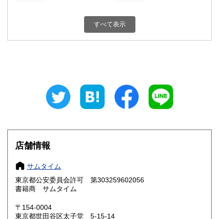
新潟県
富山県
600円
600円
すべて表示
石川県
福井県
600円
600円
山梨県
長野県
600円
600円
岐阜県
静岡県
600円
600円
愛知県
三重県
600円
600円
滋賀県
京都府
600円
600円
大阪府
兵庫県
600円
600円
店舗情報
奈良県
和歌山県
600円
600円
サムタイム
東京都公安委員会許可 第303259602056
鳥取県
島根県
600円
600円
書籍商 サムタイム
岡山県
広島県
600円
600円
〒154-0004
東京都世田谷区太子堂 5-15-14