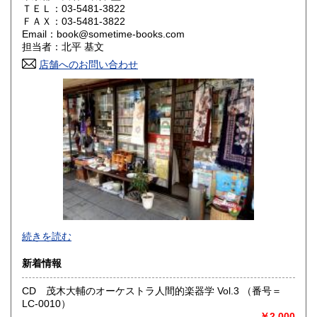
ＴＥＬ：03-5481-3822
山口県
徳島県
600円
600円
ＦＡＸ：03-5481-3822
Email：book@sometime-books.com
香川県
愛媛県
600円
600円
担当者：北平 基文
店舗へのお問い合わせ
高知県
福岡県
600円
600円
佐賀県
長崎県
600円
600円
熊本県
大分県
600円
600円
宮崎県
鹿児島県
600円
600円
沖縄県
600円
●当店では国内送料は無料です。（特記されたものを除きま
続きを読む
す）。
クリックポスト、スマートレター、レターパック、ゆうメ
新着情報
ール、定形外郵便、
ネコポス、ヤマト宅急便などでお届けしています。
CD 茂木大輔のオーケストラ人間的楽器学 Vol.3 （番号＝
但し、お客様が配送方法をご指定になる場合又は、
LC-0010）
後払いをご希望の場合は送料の実費をお支払い頂きます。
￥2,000