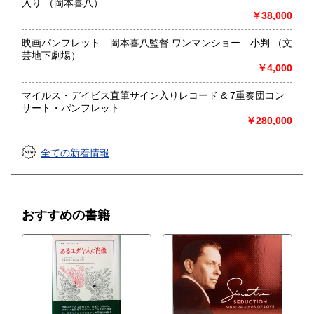
入り （岡本喜八）
店頭買取り、出張買取りを承っております。
￥38,000
古物商として書籍以外の品々も買取りしています。
お気軽にご相談下さい。
映画パンフレット 岡本喜八監督 ワンマンショー 小判 （文
芸地下劇場）
取り扱い分野
￥4,000
社会科学、美術工芸、趣味、外国書、サブカルチャー、古書
一般（その他）
マイルス・デイビス直筆サイン入りレコード & 7重奏団コン
アナログ・レコードやCDなどの音楽・音声・映像メディア
サート・パンフレット
￥280,000
全ての新着情報
おすすめの書籍