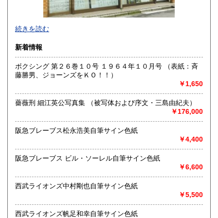
沖縄県
660円
色紙・掛軸・書簡・原稿・芸能人のサインなどの肉筆類、野
続きを読む
球をはじめスポーツ関連書籍やユニホーム・バット・グロー
ブなどの実使用品・記念品を専門的に扱っています。
新着情報
沿線名：都営新宿線・三田線、東京メトロ半蔵門線
ボクシング 第２６巻１０号 １９６４年１０月号 （表紙：斉
最寄駅：神保町駅A7出口徒歩3分・JRお茶の水駅徒歩8分
藤勝男、ジョーンズをＫＯ！！）
営業時間：11:00〜18:00
￥1,650
定休日：日曜日・月曜日
薔薇刑 細江英公写真集 （被写体および序文・三島由紀夫）
書籍の買取について
￥176,000
色紙・掛軸・書簡・原稿・芸能人のサインなどの肉筆類、野
球をはじめスポーツ関連の書籍やユニホーム・バット・グロ
阪急ブレーブス松永浩美自筆サイン色紙
ーブなどの実使用品・記念品を専門的に扱っています。
￥4,400
阪急ブレーブス ビル・ソーレル自筆サイン色紙
取り扱い分野
￥6,600
近代文献、趣味、古書一般（その他）
西武ライオンズ中村剛也自筆サイン色紙
￥5,500
西武ライオンズ帆足和幸自筆サイン色紙