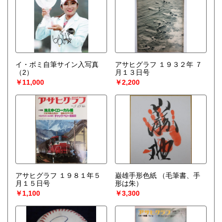
イ・ボミ自筆サイン入写真
アサヒグラフ １９３２年 ７
（2）
月１３日号
￥11,000
￥2,200
アサヒグラフ １９８１年５
巌雄手形色紙
（毛筆書、手
月１５日号
形は朱）
￥1,100
￥3,300