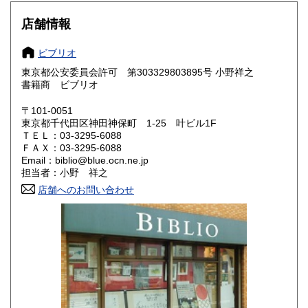
滋賀県
京都府
660円
660円
店舗情報
大阪府
兵庫県
660円
660円
ビブリオ
奈良県
和歌山県
660円
660円
東京都公安委員会許可 第303329803895号 小野祥之
書籍商 ビブリオ
鳥取県
島根県
660円
660円
〒101-0051
岡山県
広島県
660円
660円
東京都千代田区神田神保町 1-25 叶ビル1F
ＴＥＬ：03-3295-6088
ＦＡＸ：03-3295-6088
山口県
徳島県
660円
660円
Email：biblio@blue.ocn.ne.jp
担当者：小野 祥之
香川県
愛媛県
660円
660円
店舗へのお問い合わせ
高知県
福岡県
660円
660円
佐賀県
長崎県
660円
660円
熊本県
大分県
660円
660円
宮崎県
鹿児島県
660円
660円