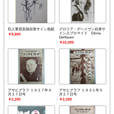
巨人軍原辰徳自筆サイン色紙
グロリア・デヘイヴン自筆サ
イン入ブロマイド Gloria
￥8,800
DeHaven
￥22,000
アサヒグラフ １９２７年４
アサヒグラフ １９３１年５
月２７日号
月２７日号
￥2,200
￥2,200