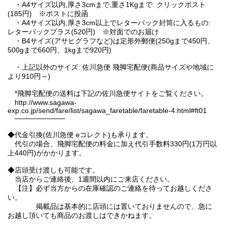
・A4サイズ以内,厚さ3cmまで,重さ1Kgまで: クリックポスト
(185円) ※ポストに投函
・A4サイズ以内,厚さ3cm以上でレターパック封筒に入るもの:
レターパックプラス(520円) ※対面でのお届け
・B4サイズ(アサヒグラフなど)は定形外郵便(250gまで450円、
500gまで660円、1kgまで920円)
・上記以外のサイズ: 佐川急便 飛脚宅配便(商品サイズや地域に
より910円～)
*飛脚宅配便の送料は下記の佐川急便サイトをご覧ください。
http://www.sagawa-
exp.co.jp/send/fare/list/sagawa_faretable/faretable-4.html#ft01
──────────
◆代金引換(佐川急便 eコレクト)も承ります。
代引の場合、飛脚宅配便の料金に加え代引手数料330円(1万円以
上440円)がかかります。
◆店頭受け渡しも可能です。
当店からご連絡後、1週間以内にご来店ください。
【注】必ず当方からの在庫確認のご連絡を待ってお越しくださ
い。
掲載品は基本的に店頭には置いておりませんので、急に
お越し頂いても商品のお渡しはできかねます。