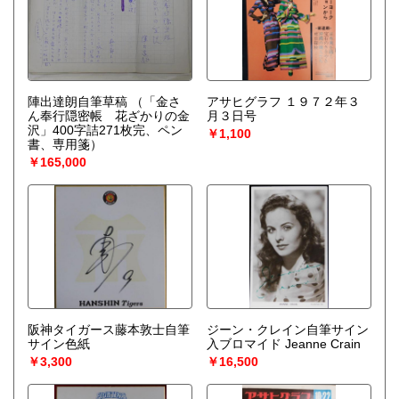
陣出達朗自筆草稿
（「金さ
アサヒグラフ １９７２年３
ん奉行隠密帳 花ざかりの金
月３日号
沢」400字詰271枚完、ペン
￥1,100
書、専用箋）
￥165,000
阪神タイガース藤本敦士自筆
ジーン・クレイン自筆サイン
サイン色紙
入ブロマイド Jeanne Crain
￥3,300
￥16,500