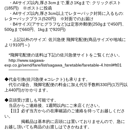
・A4サイズ以内,厚さ3cmまで,重さ1Kgまで: クリックポスト
(185円) ※ポストに投函
・A4サイズ以内,厚さ3cm以上でレターパック封筒に入るもの:
レターパックプラス(520円) ※対面でのお届け
・B4サイズ(アサヒグラフなど)は定形外郵便(250gまで450円、
500gまで660円、1kgまで920円)
・上記以外のサイズ: 佐川急便 飛脚宅配便(商品サイズや地域に
より910円～)
*飛脚宅配便の送料は下記の佐川急便サイトをご覧ください。
http://www.sagawa-
exp.co.jp/send/fare/list/sagawa_faretable/faretable-4.html#ft01
──────────
◆代金引換(佐川急便 eコレクト)も承ります。
代引の場合、飛脚宅配便の料金に加え代引手数料330円(1万円以
上440円)がかかります。
◆店頭受け渡しも可能です。
当店からご連絡後、1週間以内にご来店ください。
【注】必ず当方からの在庫確認のご連絡を待ってお越しくださ
い。
掲載品は基本的に店頭には置いておりませんので、急に
お越し頂いても商品のお渡しはできかねます。