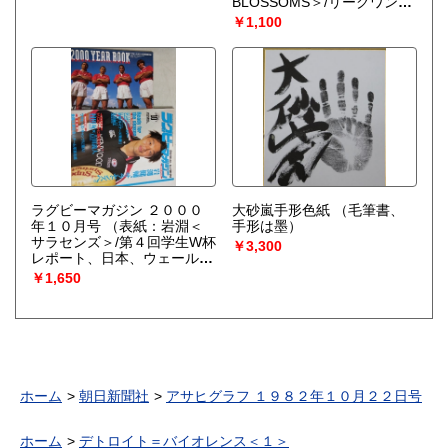
BLOSSOMS＞/リーグワン初
代王者は埼玉パナソニックワ
￥1,100
イルドナイツ！）
ラグビーマガジン ２０００
大砂嵐手形色紙
（毛筆書、
年１０月号
（表紙：岩淵＜
手形は墨）
サラセンズ＞/第４回学生W杯
￥3,300
レポート、日本、ウェールズ
を破る。）
￥1,650
ホーム
朝日新聞社
アサヒグラフ １９８２年１０月２２日号
ホーム
デトロイト＝バイオレンス＜１＞