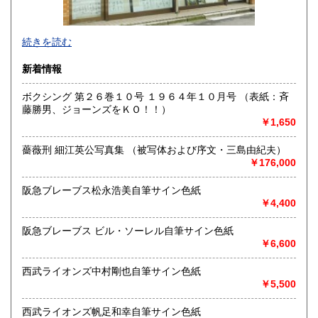
沖縄県
660円
色紙・掛軸・書簡・原稿・芸能人のサインなどの肉筆類、野
続きを読む
球をはじめスポーツ関連書籍やユニホーム・バット・グロー
ブなどの実使用品・記念品を専門的に扱っています。
新着情報
沿線名：都営新宿線・三田線、東京メトロ半蔵門線
ボクシング 第２６巻１０号 １９６４年１０月号 （表紙：斉
最寄駅：神保町駅A7出口徒歩3分・JRお茶の水駅徒歩8分
藤勝男、ジョーンズをＫＯ！！）
営業時間：11:00〜18:00
￥1,650
定休日：日曜日・月曜日
薔薇刑 細江英公写真集 （被写体および序文・三島由紀夫）
書籍の買取について
￥176,000
色紙・掛軸・書簡・原稿・芸能人のサインなどの肉筆類、野
球をはじめスポーツ関連の書籍やユニホーム・バット・グロ
阪急ブレーブス松永浩美自筆サイン色紙
ーブなどの実使用品・記念品を専門的に扱っています。
￥4,400
阪急ブレーブス ビル・ソーレル自筆サイン色紙
取り扱い分野
￥6,600
近代文献、趣味、古書一般（その他）
西武ライオンズ中村剛也自筆サイン色紙
￥5,500
西武ライオンズ帆足和幸自筆サイン色紙