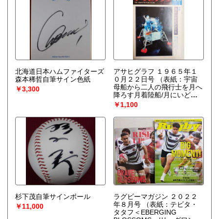
北海道日本ハムファイターズ
アサヒグラフ １９６５年１
森本稀哲自筆サイン色紙
０月２２日号
（表紙：宇宙
母船から二人の飛行士を月へ
￥3,300
降ろす月着陸船/月にいどむ
アメリカ）
￥1,100
杉下茂自筆サインボール
ラグビーマガジン ２０２２
年８月号
（表紙：テビタ・
￥11,000
タタフ＜EBERGING