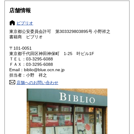
滋賀県
京都府
660円
660円
店舗情報
大阪府
兵庫県
660円
660円
ビブリオ
奈良県
和歌山県
660円
660円
東京都公安委員会許可 第303329803895号 小野祥之
書籍商 ビブリオ
鳥取県
島根県
660円
660円
〒101-0051
岡山県
広島県
660円
660円
東京都千代田区神田神保町 1-25 叶ビル1F
ＴＥＬ：03-3295-6088
ＦＡＸ：03-3295-6088
山口県
徳島県
660円
660円
Email：biblio@blue.ocn.ne.jp
担当者：小野 祥之
香川県
愛媛県
660円
660円
店舗へのお問い合わせ
高知県
福岡県
660円
660円
佐賀県
長崎県
660円
660円
熊本県
大分県
660円
660円
宮崎県
鹿児島県
660円
660円