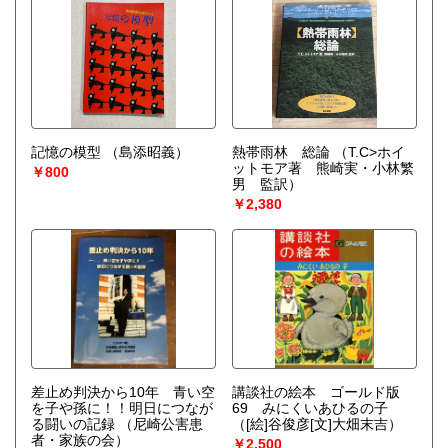
記憶の模型
（島添昭義）
熱帯雨林 総論
（T.C>ホイ
ットモア著 熊崎実・小林繁
￥800
男 監訳）
￥2,380
差止め判決から10年 青い空
講談社の絵本 ゴールド版
を子や孫に！！明日につなが
69 みにくいあひるの子
る闘いの記録
（尼崎公害患
（[絵]谷俊彦[文]大畑末吉）
者・家族の会）
￥2,500