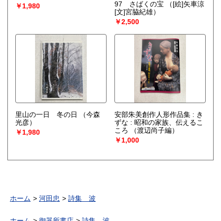
97 さばくの宝
（[絵]矢車涼
￥1,980
[文]宮脇紀雄）
￥2,500
里山の一日 冬の日
（今森
安部朱美創作人形作品集 : き
光彦）
ずな : 昭和の家族、伝えるこ
ころ
（渡辺尚子編）
￥1,980
￥1,000
ホーム
河田忠
詩集 波
ホーム
御器所書店
詩集 波