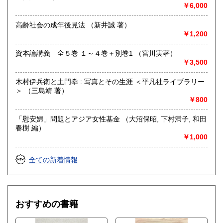
￥6,000
の他）
高齢社会の成年後見法 （新井誠 著）
￥1,200
資本論講義 全５巻 １～４巻＋別巻1 （宮川実著）
￥3,500
木村伊兵衛と土門拳 : 写真とその生涯 ＜平凡社ライブラリー
＞ （三島靖 著）
￥800
「慰安婦」問題とアジア女性基金 （大沼保昭, 下村満子, 和田
春樹 編）
￥1,000
全ての新着情報
おすすめの書籍