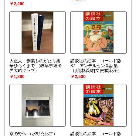
￥2,490
大正人 創業ものがたり集
講談社の絵本 ゴールド版
華ひらくまで
（岐阜県経済
37 アンデルセン童話集
界大昭クラブ）
（[絵]林義雄[文]村岡花子）
￥1,890
￥2,500
京の野仏
（水野克比古）
講談社の絵本 ゴールド版