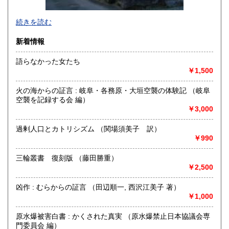
申し訳ございません、
続きを読む
電話、FAX、直メールでの注文はお受けできませんのでご了
承下さい。
新着情報
誠実を、モットーにがんばります。（商品代＋送料を、お支
払い頂きます。）
語らなかった女たち
店舗名にもなった名古屋市昭和区御器所三丁目から2011年9
￥1,500
月1日に岐阜県山県市に店舗移転しました。長い間ご愛顧頂き
ありがとうございます。引き続き宜しくお願いします。
火の海からの証言 : 岐阜・各務原・大垣空襲の体験記 （岐阜
空襲を記録する会 編）
沿線名：JR中央線・名古屋鉄道本線(当市には鉄道がありませ
￥3,000
ん、一応最寄り駅です)
最寄駅：JR岐阜駅・名鉄新岐阜駅より名鉄バス山県市役所前
下車西へ500メートル
過剰人口とカトリシズム （関場須美子 訳）
営業時間：11時から17時まで
￥990
定休日：火曜日・水曜日 臨時休業あります。
三輪叢書 復刻版 （藤田勝重）
書籍の買取について
￥2,500
-
凶作 : むらからの証言 （田辺順一, 西沢江美子 著）
￥1,000
取り扱い分野
原水爆被害白書 : かくされた真実 （原水爆禁止日本協議会専
総記、哲学宗教、歴史、社会科学、自然科学、美術工芸、国
門委員会 編）
語国文、外国文学、古典籍、近代文献、趣味、古書一般（そ