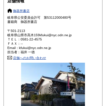
店舗情報
大阪府
兵庫県
1,030円
1,030円
御器所書店
奈良県
和歌山県
1,030円
1,030円
岐阜県公安委員会許可 第53112000480号
書籍商 御器所書店
鳥取県
島根県
1,030円
1,030円
〒501-2113
岡山県
広島県
1,030円
1,030円
岐阜県山県市高木159kfukui@nyc.odn.ne.jp
ＴＥＬ：0581-22-4575
ＦＡＸ：--
山口県
徳島県
1,030円
1,030円
Email：kfukui@nyc.odn.ne.jp
担当者：福井 一徳
香川県
愛媛県
1,030円
1,030円
店舗へのお問い合わせ
高知県
福岡県
1,030円
1,230円
佐賀県
長崎県
1,030円
1,230円
熊本県
大分県
1,230円
1,230円
宮崎県
鹿児島県
1,230円
1,230円
沖縄県
2,530円