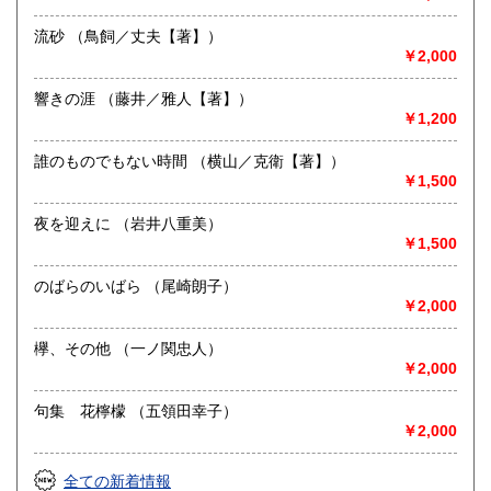
取り扱い分野
流砂 （鳥飼／丈夫【著】）
歴史、社会科学、自然科学、サブカルチャー、古書一般（そ
￥2,000
の他）
響きの涯 （藤井／雅人【著】）
￥1,200
誰のものでもない時間 （横山／克衛【著】）
￥1,500
夜を迎えに （岩井八重美）
￥1,500
のばらのいばら （尾崎朗子）
￥2,000
欅、その他 （一ノ関忠人）
￥2,000
句集 花檸檬 （五領田幸子）
￥2,000
全ての新着情報