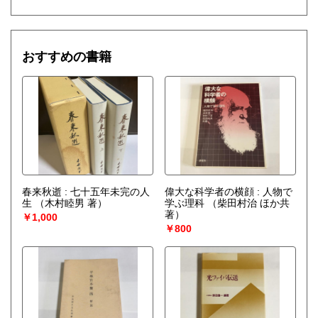
おすすめの書籍
春来秋逝 : 七十五年未完の人
偉大な科学者の横顔 : 人物で
生
（木村睦男 著）
学ぶ理科
（柴田村治 ほか共
著）
￥1,000
￥800