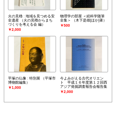
火の見櫓 : 地域を見つめる安
物理学の部屋 ＜続科学随筆
全遺産
（火の見櫓からまち
全集＞
（木下是雄[ほか]著）
づくりを考える会 編）
￥500
￥2,000
平塚の仏像 : 特別展
（平塚市
今よみがえる古代オリエン
博物館編集）
ト 平成１６年度第１２回西
アジア発掘調査報告会報告集
￥1,000
￥2,000