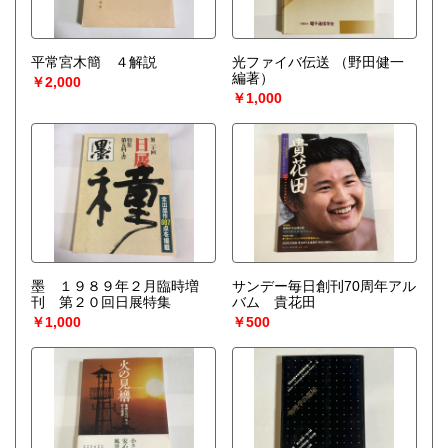
平常宮木簡 ４解説
光ファイバ伝送
（野田健一
編著）
￥2,000
￥1,000
墨 １９８９年２月臨時増
サンデー毎日創刊70周年アル
刊 第２０回日展特集
バム 貴花田
￥1,000
￥500