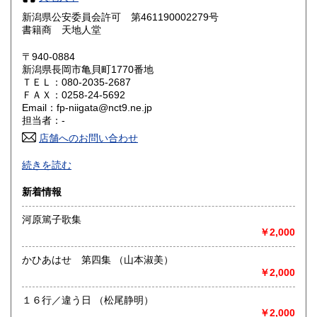
新潟県公安委員会許可 第461190002279号
鳥取県
島根県
185円
185円
書籍商 天地人堂
岡山県
広島県
185円
185円
〒940-0884
新潟県長岡市亀貝町1770番地
ＴＥＬ：080-2035-2687
山口県
徳島県
185円
185円
ＦＡＸ：0258-24-5692
Email：fp-niigata@nct9.ne.jp
香川県
愛媛県
185円
185円
担当者：-
店舗へのお問い合わせ
高知県
福岡県
185円
185円
-
続きを読む
佐賀県
長崎県
185円
185円
沿線名：上越新幹線
新着情報
最寄駅：長岡駅
熊本県
大分県
185円
185円
営業時間：午前10時から午後5時
河原篤子歌集
定休日：不定休
￥2,000
宮崎県
鹿児島県
185円
185円
書籍の買取について
かひあはせ 第四集 （山本淑美）
沖縄県
185円
新潟県内にて出張積極的に買取を行っています。査定及び出
￥2,000
張料は無料です。20冊以上であればお伺いいたします。ご連
絡願います。
１６行／違う日 （松尾静明）
￥2,000