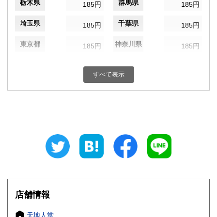
栃木県
群馬県
185円
185円
埼玉県
千葉県
185円
185円
東京都
神奈川県
185円
185円
新潟県
富山県
185円
185円
すべて表示
石川県
福井県
185円
185円
山梨県
長野県
185円
185円
岐阜県
静岡県
185円
185円
愛知県
三重県
185円
185円
滋賀県
京都府
185円
185円
大阪府
兵庫県
185円
185円
店舗情報
奈良県
和歌山県
185円
185円
天地人堂