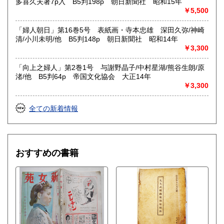
多喜久夫著7p入 B5判198p 朝日新聞社 昭和15年
￥5,500
「婦人朝日」第16巻5号 表紙画・寺本忠雄 深田久弥/神崎
清/小川未明/他 B5判148p 朝日新聞社 昭和14年
￥3,300
「向上之婦人」第2巻1号 与謝野晶子/中村星湖/熊谷生朗/原
渚/他 B5判64p 帝国文化協会 大正14年
￥3,300
全ての新着情報
おすすめの書籍