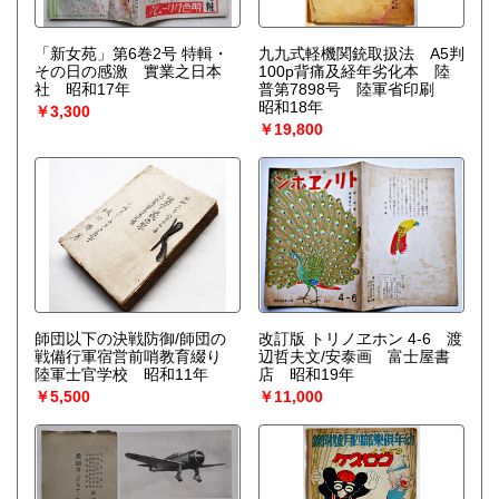
「新女苑」第6巻2号 特輯・
九九式軽機関銃取扱法 A5判
その日の感激 實業之日本
100p背痛及経年劣化本 陸
社 昭和17年
普第7898号 陸軍省印刷
昭和18年
￥3,300
￥19,800
師団以下の決戦防御/師団の
改訂版 トリノヱホン 4-6 渡
戦備行軍宿営前哨教育綴り
辺哲夫文/安泰画 富士屋書
陸軍士官学校 昭和11年
店 昭和19年
￥5,500
￥11,000