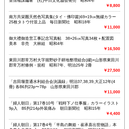
室情報課編著 (社)中日文化協会発売 昭和4年
内容によります。
￥8,800
南方共栄圏天然色写真集(タイ・佛印篇)69×19㎝無綴カラー
取り扱い分野
25枚タトウ付並上品 毎日新聞社 昭和18年
古典籍、近代文献、趣味、サブカルチャー、古書一般（その
￥11,000
他）
和本・開拓/植民資料・戦時資料・文学一般・詩歌句集・児童
御大禮御造営工事記念写真帖 38×26㎝写真34枚＋配置図
書 ・児童資料・芸能/サブカル・広告資料・ポスター・版画/
美本 非売 大林組 昭和4年
刷り物 ・絵葉書・双六・地図/鳥瞰図
￥16,500
東田川郡常万村大字堀野砂子耕地整理組合(綴)+山形県東田川
郡常万村條例・規程 昭和7年、明治25年 2冊
￥27,500
「吉田堰普通水利組合会決議録」明治37,38,39,大正12年(4
冊) 各B6判23p〜78p 山形県東田川郡
￥11,000
「婦人朝日」第17巻10号「戦時下ノ仕事服」カラーイラスト
9p入 B5判214p外装痛み 朝日新聞社 昭和15年
￥4,400
「婦人朝日」第17巻4号「半島の舞姫・崔承喜出世物語」本