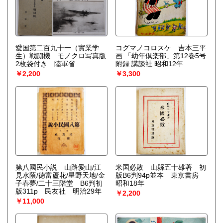
愛国第二百九十一（實業学
コグマノコロスケ 吉本三平
生）戦闘機 モノクロ写真版
画 「幼年倶楽部」第12巻5号
2枚袋付き 陸軍省
附録 講談社 昭和12年
￥2,200
￥3,300
第八國民小説 山路愛山/江
米国必敗 山縣五十雄著 初
見水蔭/徳富蘆花/星野天地/金
版B6判94p並本 東京書房
子春夢/二十三階堂 B6判初
昭和18年
版311p 民友社 明治29年
￥2,200
￥11,000