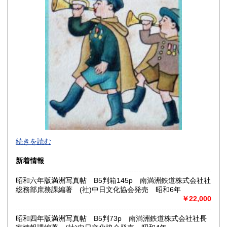
高知県
福岡県
210円
210円
佐賀県
長崎県
210円
210円
熊本県
大分県
210円
210円
宮崎県
鹿児島県
210円
210円
沖縄県
210円
2026年で創業45年目になります。
続きを読む
In 2026, we will have been in business for 45 years.
新着情報
沿線名：(無店舗)
昭和六年版満洲写真帖 B5判箱145p 南満洲鉄道株式会社社
最寄駅：(無店舗)
総務部庶務課編著 (社)中日文化協会発売 昭和6年
営業時間：10:00〜18:00
￥22,000
定休日：(無店舗)
書籍の買取について
昭和四年版満洲写真帖 B5判73p 南満洲鉄道株式会社社長