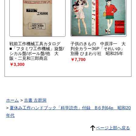
戦前工作機械工具カタログ
子供のきもの 中原淳一 大
■「フタミワ工作機械」旋盤/
判全カラー36P「それいゆ」
シカル盤/ボール盤/他 大
別冊 ひまわり社 昭和25年
阪・二見和三郎商店
￥7,700
￥3,300
ホーム
古書 古群洞
夏休み工作ハンドブック「科学読売」付録 B６判64p 昭和20
年代
ページ上部へ戻る