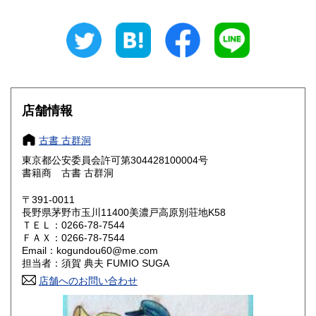
石川県
福井県
210円
210円
山梨県
長野県
210円
210円
岐阜県
静岡県
210円
210円
愛知県
三重県
210円
210円
店舗情報
滋賀県
京都府
210円
210円
古書 古群洞
大阪府
兵庫県
210円
210円
東京都公安委員会許可第304428100004号
書籍商 古書 古群洞
奈良県
和歌山県
210円
210円
〒391-0011
長野県茅野市玉川11400美濃戸高原別荘地K58
鳥取県
島根県
210円
210円
ＴＥＬ：0266-78-7544
ＦＡＸ：0266-78-7544
岡山県
広島県
210円
210円
Email：kogundou60@me.com
担当者：須賀 典夫 FUMIO SUGA
山口県
徳島県
210円
210円
店舗へのお問い合わせ
香川県
愛媛県
210円
210円