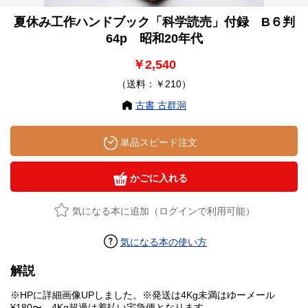
夏休み工作ハンドブック「科学読売」付録 B６判
64p 昭和20年代
￥2,540
（送料：￥210）
古書 古群洞
単品スピード注文
かごに入れる
気になる本に追加（ログインで利用可能）
気になる本の使い方
解説
※HPに詳細画像UPしました。※発送は4Kg未満はゆーメール
¥180〜、4Kg超過は着払い宅急便となります。