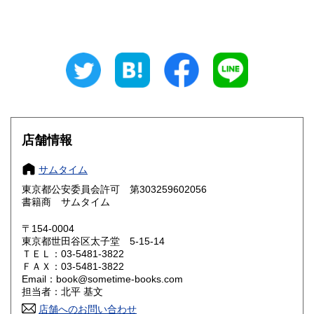
山梨県
長野県
600円
600円
岐阜県
静岡県
600円
600円
愛知県
三重県
600円
600円
滋賀県
京都府
600円
600円
大阪府
兵庫県
600円
600円
店舗情報
奈良県
和歌山県
600円
600円
サムタイム
東京都公安委員会許可 第303259602056
鳥取県
島根県
600円
600円
書籍商 サムタイム
岡山県
広島県
600円
600円
〒154-0004
東京都世田谷区太子堂 5-15-14
ＴＥＬ：03-5481-3822
山口県
徳島県
600円
600円
ＦＡＸ：03-5481-3822
Email：book@sometime-books.com
香川県
愛媛県
600円
600円
担当者：北平 基文
店舗へのお問い合わせ