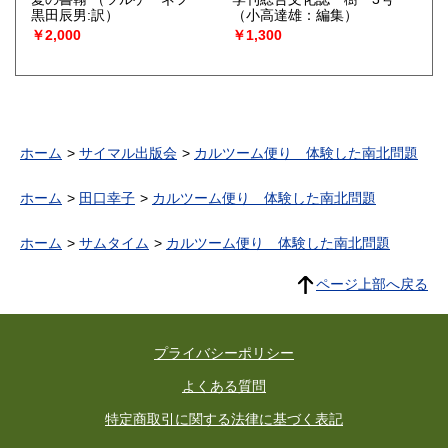
黒田辰男:訳）
（小高達雄：編集）
￥2,000
￥1,300
ホーム
サイマル出版会
カルツーム便り 体験した南北問題
ホーム
田口幸子
カルツーム便り 体験した南北問題
ホーム
サムタイム
カルツーム便り 体験した南北問題
ページ上部へ戻る
プライバシーポリシー
よくある質問
特定商取引に関する法律に基づく表記