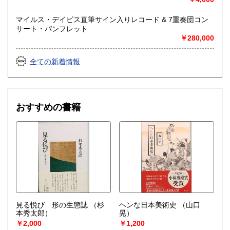
社会科学、美術工芸、趣味、外国書、サブカルチャー、古書
一般（その他）
マイルス・デイビス直筆サイン入りレコード & 7重奏団コン
アナログ・レコードやCDなどの音楽・音声・映像メディア
サート・パンフレット
￥280,000
全ての新着情報
おすすめの書籍
見る悦び 形の生態誌
（杉
ヘンな日本美術史
（山口
本秀太郎）
晃）
￥2,000
￥1,200