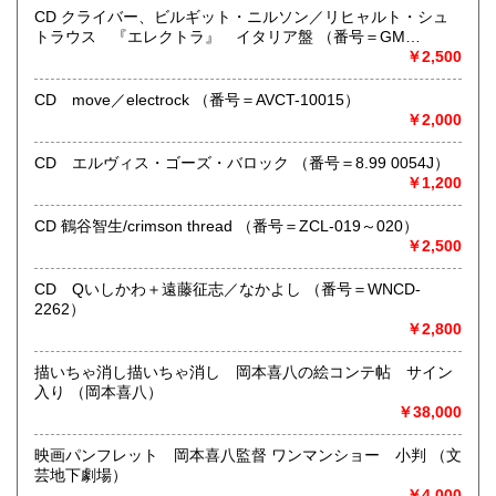
●当店では迅速な発送を心掛けています。
CD クライバー、ビルギット・ニルソン／リヒャルト・シュ
ご送金、ご決済の確認が出来ましたら通常24時間以内にお
トラウス 『エレクトラ』 イタリア盤 （番号＝GM
買上商品を発送しています。
6.0001）
￥2,500
（ゆうメールは例外が有ります）。
●商品の発送に際しては水濡れ対策等、丁寧な梱包を心掛けて
CD move／electrock （番号＝AVCT-10015）
います。
￥2,000
●一部の商品は店頭販売の為、品切れになる場合が有りま
す。 ご容赦下さい。
CD エルヴィス・ゴーズ・バロック （番号＝8.99 0054J）
●当店は古書以外にも様々な商品を取り扱っています。下記
￥1,200
『Webサイト』をぜひご覧下さい。
CD 鶴谷智生/crimson thread （番号＝ZCL-019～020）
沿線名：東急田園都市線
￥2,500
最寄駅：三軒茶屋駅北出口Aから下北沢方面へ6分 ゴリラビ
ルの向かい 小田急バス太子堂停留所前
CD Qいしかわ＋遠藤征志／なかよし （番号＝WNCD-
営業時間：平日=10:00〜19:00 日曜・祭日=12:00～18:00
2262）
定休日：火曜日
￥2,800
書籍の買取について
描いちゃ消し描いちゃ消し 岡本喜八の絵コンテ帖 サイン
入り （岡本喜八）
店頭買取り、出張買取りを承っております。
￥38,000
古物商として書籍以外の品々も買取りしています。
お気軽にご相談下さい。
映画パンフレット 岡本喜八監督 ワンマンショー 小判 （文
芸地下劇場）
取り扱い分野
￥4,000