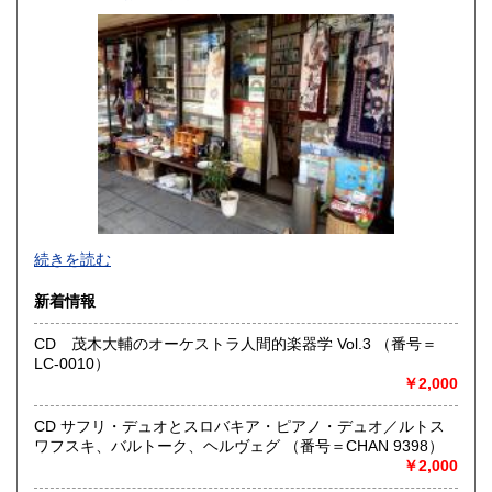
高知県
福岡県
600円
600円
佐賀県
長崎県
600円
600円
熊本県
大分県
600円
600円
宮崎県
鹿児島県
600円
600円
沖縄県
600円
●当店では国内送料は無料です。（特記されたものを除きま
続きを読む
す）。
クリックポスト、スマートレター、レターパック、ゆうメ
新着情報
ール、定形外郵便、
ネコポス、ヤマト宅急便などでお届けしています。
CD 茂木大輔のオーケストラ人間的楽器学 Vol.3 （番号＝
但し、お客様が配送方法をご指定になる場合又は、
LC-0010）
後払いをご希望の場合は送料の実費をお支払い頂きます。
￥2,000
代引きをご希望の場合は代引き手数料及び送料の実費をお
支払い下さい。
●公費ご購入を承ります。 送料は実費をご負担下さい。 お
CD サフリ・デュオとスロバキア・ピアノ・デュオ／ルトス
支払いは後払いが可能です。
ワフスキ、バルトーク、ヘルヴェグ （番号＝CHAN 9398）
※当店は【インボイス制度】の適格請求書発行事業者では
￥2,000
ございません。