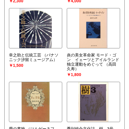
￥2,300
￥4,000
幸之助と伝統工芸
（パナソ
炎の美女革命家 モード・ゴ
ニック汐留ミュージアム）
ン イェーツとアイルランド
独立運動をめぐって
（高田
￥1,500
久寿）
￥1,800
愛の書翰
（ツルゲーネフ
季刊総合文化誌 樹 3号