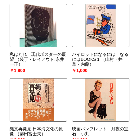
私はだれ 現代ポスターの展
パイロットになるには なる
望
（装丁・レイアウト:永井
にはBOOKS 1
（山村・井
一正）
草・内藤）
￥1,800
￥1,000
縄文再発見 日本海文化の原
映画パンフレット 月夜の宝
像
（藤田富士夫）
石 小判