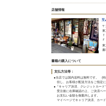
店舗情報
サ
〒1
東
Ｔ
Ｆ
東
書
書籍の購入について
支払方法等：
●当店では国内送料は無料です。 (特
但し、お客様が配送方法をご指定に
●『キャリア決済、クレジットカード
受注後に在庫確認の上、ご決済ペー
お支払い金額を御案内します。
マイページでキャリア決済、カード