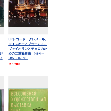
LPレコード クレメール、
マイスキー／ブラームス～
ヴァイオリンとチェロのた
・ジ
めの二重協奏曲
（番号＝
マイ
28MG 0759）
￥3,500