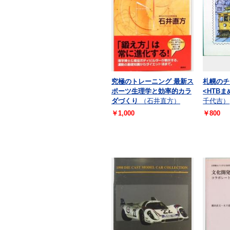
究極のトレーニング 最新ス
札幌の
ポーツ生理学と効率的カラ
<HTBま
ダづくり
（石井直方）
千代吉）
￥1,000
￥800