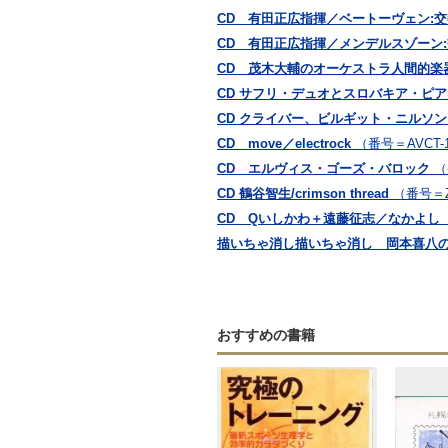
CD 有田正広指揮／ベートーヴェン:交響
CD 有田正広指揮／メンデルスゾーン:
CD 茂木大輔のオーケストラ人間的楽器学
CD サフリ・デュオとスロバキア・ピ
CD クライバー、ビルギット・ニルソ
CD move／electrock
（番号＝AVCT-1
CD エルヴィス・ゴーズ・バロック
（
CD 鶴谷智生/crimson thread
（番号＝Z
CD Qいしかわ＋遠藤征志／なかよし
描いちゃ消し描いちゃ消し 岡本喜八
おすすめの書籍