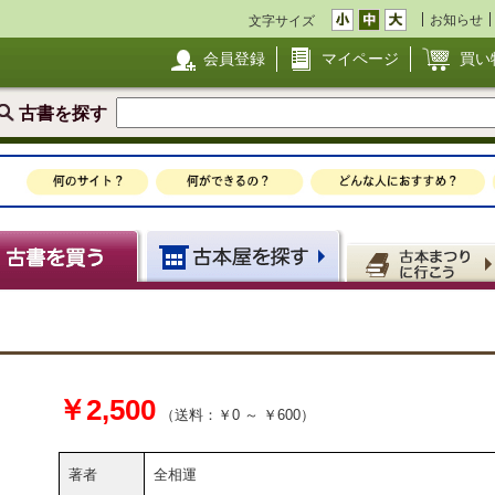
お知らせ
文字サイズ
会員登録
マイページ
買い
古書を探す
￥2,500
（送料：￥0 ～ ￥600）
著者
全相運