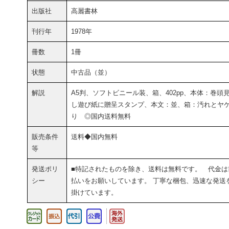
出版社
高麗書林
刊行年
1978年
冊数
1冊
状態
中古品（並）
解説
A5判、ソフトビニール装、箱、402pp、本体：巻頭
し遊び紙に贈呈スタンプ、本文：並、箱：汚れとヤ
り ◎国内送料無料
販売条件
送料◆国内無料
等
発送ポリ
■特記されたものを除き、送料は無料です。 代金は
シー
払いをお願いしています。 丁寧な梱包、迅速な発送
掛けています。