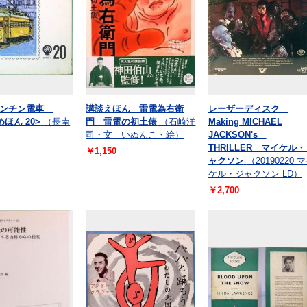
チンチン電車
講談えほん 雷電為右衛
レーザーディスク
めほん 20>
（長南
門 雷電の初土俵
（石崎洋
Making MICHAEL
司・文 いぬんこ・絵）
JACKSON's
THRILLER マイケル
￥1,150
ャクソン
（20190220 
ケル・ジャクソン LD）
￥2,700