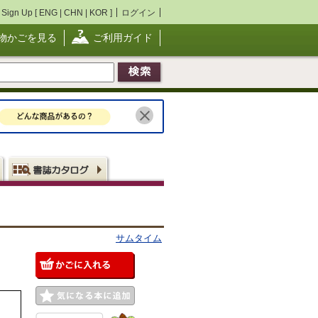
Sign Up [
ENG
|
CHN
|
KOR
]
ログイン
物かごを見る
ご利用ガイド
サムタイム