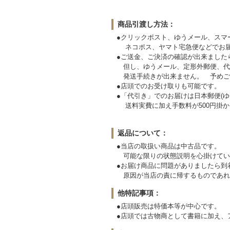
商品引渡し方法：
●クリックポスト、ゆうメール、スマ
ネコポス、ヤマト宅急便などでお届
●ご送金、ご決済の確認が出来ました
但し、ゆうメール、定形外郵便、代
発送手続きが出来ません。
●店頭でのお受け取りも可能です。
●「代引き」でのお届けは日本郵便(ゆ
送料実費に加え手数料が500円掛か
返品について：
●当店の取扱い商品は中古品です。
可能な限りの状態説明を心掛けてい
●お届け商品に問題がありましたら
原因が当店の責に帰するものであれ
他特記事項：
●店頭販売は特価本等が中心です。
●店頭では古物商として書籍に加え、