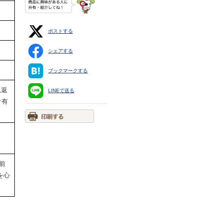
ポストする
シェアする
ブックマークする
見返
LINEで送る
ケ有
前
を心