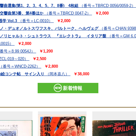
曲選集(第1、2、3、4、5、7、8番) 4枚組
（番号＝TBRCD 0056/0059-2）
交響曲第3番、第4番ほか
（番号＝TBRCD 0047-2）
￥2,000
 Vol.3
（番号＝LC-0010）
￥2,000
アノ・デュオ／ルトスワフスキ、バルトーク、ヘルヴェグ
（番号＝CHAN 939
ン／リヒャルト・シュトラウス 『エレクトラ』 イタリア盤
（番号＝GM 6.0
0015）
￥2,000
番号＝8.99 0054J）
￥1,200
CL-019～020）
￥2,500
（番号＝WNCD-2262）
￥2,800
の絵コンテ帖 サイン入り
（岡本喜八）
￥38,000
新着情報