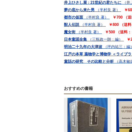
井上ひさし展 : 21世紀の君たちに
（井
夢の底から来た男
（半村良 著）
￥6
都市の仮面
（半村良 著）
￥700 （
獣人伝説
（半村良 著）
￥800 （送
魔女街
（半村良 著）
￥500 （送料：
日本童謡全集
（三瓶政一朗：編）
￥
明治二十九年の大津波
（坪内祐三：編
江戸の本草 薬物学と博物学 ＜ライブラ
童話の研究 その比較と分析
（高木敏
おすすめの書籍