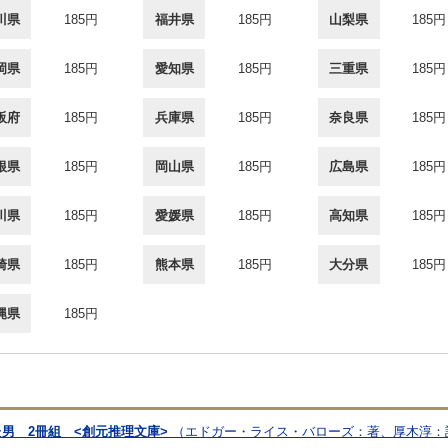
川県
185円
福井県
185円
山梨県
185円
岡県
185円
愛知県
185円
三重県
185円
阪府
185円
兵庫県
185円
奈良県
185円
根県
185円
岡山県
185円
広島県
185円
川県
185円
愛媛県
185円
高知県
185円
崎県
185円
熊本県
185円
大分県
185円
縄県
185円
た男 2冊組 <創元推理文庫>
（エドガー・ライス・バローズ：著、厚木淳：