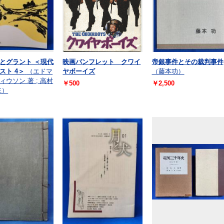
とグラント ＜現代
映画パンフレット クワイ
帝銀事件とその裁判事件
スト 4＞
（エドマ
ヤボーイズ
（藤本功）
ィウソン 著 ; 高村
￥500
￥2,500
注）