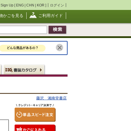
Sign Up [
ENG
|
CHN
|
KOR
]
ログイン
物かごを見る
ご利用ガイド
藤沢 湘南堂書店