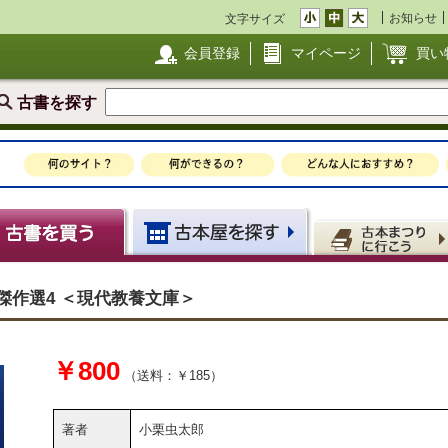
お知らせ
文字サイズ
会員登録
マイページ
買い
古書を探す
傑作選4 ＜現代教養文庫＞
￥800
（送料：￥185）
著者
小栗虫太郎