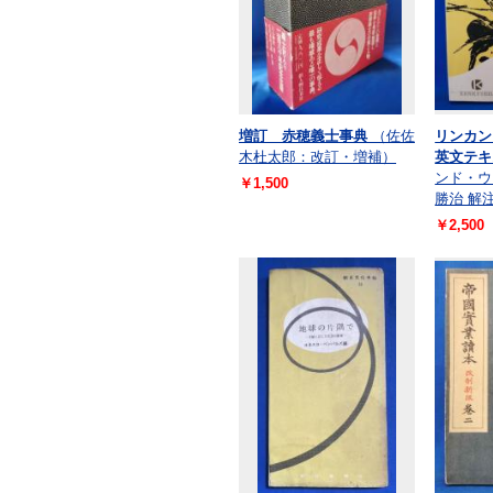
増訂 赤穂義士事典
（佐佐
リンカン
木杜太郎：改訂・増補）
英文テキ
ンド・ウ
￥1,500
勝治 解
￥2,500