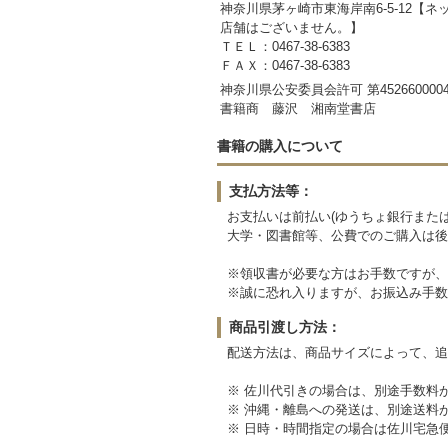
神奈川県茅ヶ崎市東海岸南6-5-12【
店舗はございません。】
ＴＥＬ：0467-38-6383
ＦＡＸ：0467-38-6383
神奈川県公安委員会許可 第4526600004
書籍商 藤沢 湘南堂書店
書籍の購入について
支払方法等：
お支払いは前払い(ゆうちょ銀行または
大学・図書館等、公費でのご購入は後
※領収書が必要な方はお手数ですが、
※誠に恐れ入りますが、お振込み手数
商品引渡し方法：
配送方法は、商品サイズによって、追
※ 佐川代引きの場合は、別途手数料
※ 沖縄・離島への発送は、別途送料
※ 日時・時間指定の場合は佐川宅急