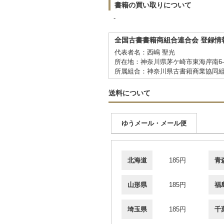
書籍の買い取りについて
-
全国古書書籍商組合連合会 登録情
代表者名：西嶋 聖光
所在地：神奈川県茅ケ崎市東海岸南6-5
所属組合：神奈川県古書籍商業協同
送料について
ゆうメール・メール便
北海道
185円
青
山形県
185円
福
埼玉県
185円
千