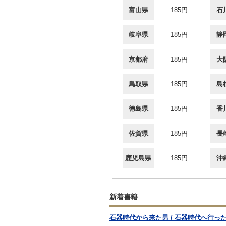
富山県
185円
石
岐阜県
185円
静
京都府
185円
大
鳥取県
185円
島
徳島県
185円
香
佐賀県
185円
長
鹿児島県
185円
沖
新着書籍
石器時代から来た男 / 石器時代へ行っ