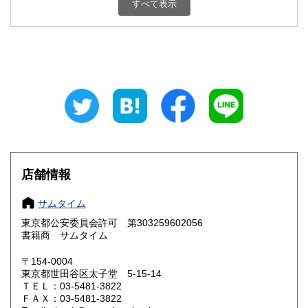
すべて表示
石川県
福井県
600円
600円
山梨県
長野県
600円
600円
岐阜県
静岡県
600円
600円
愛知県
三重県
600円
600円
滋賀県
京都府
600円
600円
大阪府
兵庫県
600円
600円
店舗情報
奈良県
和歌山県
600円
600円
サムタイム
東京都公安委員会許可 第303259602056
鳥取県
島根県
600円
600円
書籍商 サムタイム
岡山県
広島県
600円
600円
〒154-0004
東京都世田谷区太子堂 5-15-14
ＴＥＬ：03-5481-3822
山口県
徳島県
600円
600円
ＦＡＸ：03-5481-3822