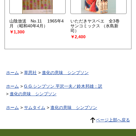
山陰放送 No.11 1965年4
いただきヤスベエ 全3巻
月
（昭和40年4月）
サンコミックス
（水島新
司）
￥1,300
￥2,400
ホーム
草思社
進化の意味 シンプソン
ホーム
G.G.シンプソン 平沢一夫／鈴木邦雄：訳
進化の意味 シンプソン
ホーム
サムタイム
進化の意味 シンプソン
ページ上部へ戻る