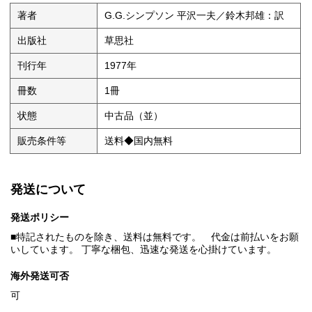
著者
G.G.シンプソン 平沢一夫／鈴木邦雄：訳
出版社
草思社
刊行年
1977年
冊数
1冊
状態
中古品（並）
販売条件等
送料◆国内無料
発送について
発送ポリシー
■特記されたものを除き、送料は無料です。 代金は前払いをお願
いしています。 丁寧な梱包、迅速な発送を心掛けています。
海外発送可否
可