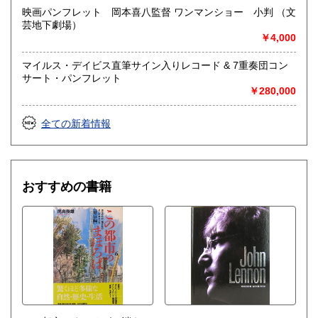
映画パンフレット 岡本喜八監督 ワンマンショー 小判 （文
芸地下劇場）
取り扱い分野
￥4,000
社会科学、美術工芸、趣味、外国書、サブカルチャー、古書
一般（その他）
マイルス・デイビス直筆サイン入りレコード & 7重奏団コン
アナログ・レコードやCDなどの音楽・音声・映像メディア
サート・パンフレット
￥280,000
全ての新着情報
おすすめの書籍