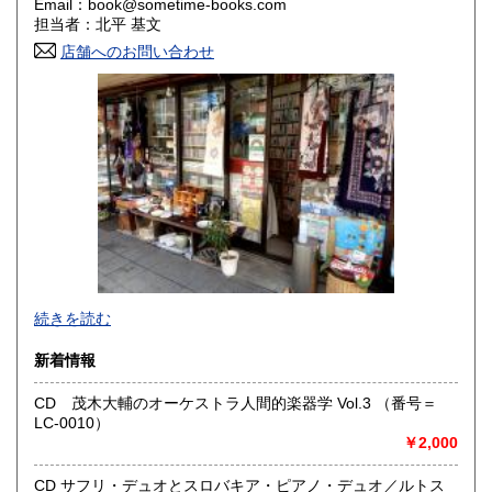
Email：book@sometime-books.com
香川県
愛媛県
600円
600円
担当者：北平 基文
店舗へのお問い合わせ
高知県
福岡県
600円
600円
佐賀県
長崎県
600円
600円
熊本県
大分県
600円
600円
宮崎県
鹿児島県
600円
600円
沖縄県
600円
●当店では国内送料は無料です。（特記されたものを除きま
続きを読む
す）。
クリックポスト、スマートレター、レターパック、ゆうメ
新着情報
ール、定形外郵便、
ネコポス、ヤマト宅急便などでお届けしています。
CD 茂木大輔のオーケストラ人間的楽器学 Vol.3 （番号＝
但し、お客様が配送方法をご指定になる場合又は、
LC-0010）
後払いをご希望の場合は送料の実費をお支払い頂きます。
￥2,000
代引きをご希望の場合は代引き手数料及び送料の実費をお
支払い下さい。
●公費ご購入を承ります。 送料は実費をご負担下さい。 お
CD サフリ・デュオとスロバキア・ピアノ・デュオ／ルトス