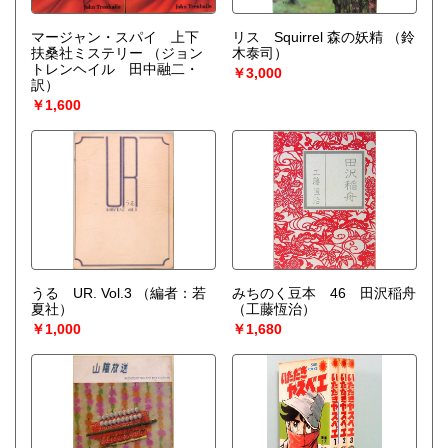
マージャン・スパイ 上下
リス Squirrel 森の妖精
（鈴
扶桑社ミステリー
（ジョン
木泰司）
トレンヘイル 田中融二・
￥3,000
訳）
￥1,600
うる UR. Vol.3
（編者：若
みちのく豆本 46 田沢稲舟
夏社）
（工藤恆治）
￥1,000
￥1,680