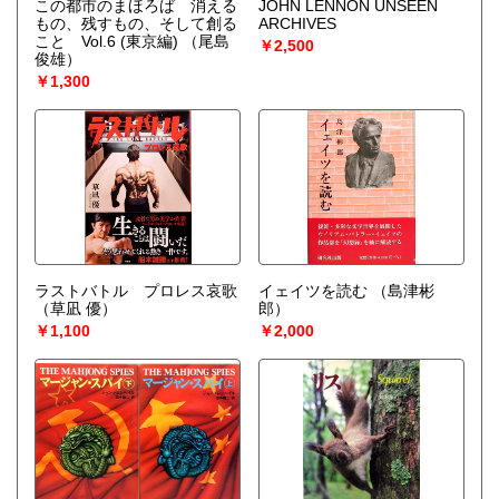
この都市のまほろば 消える
JOHN LENNON UNSEEN
もの、残すもの、そして創る
ARCHIVES
こと Vol.6 (東京編)
（尾島
￥2,500
俊雄）
￥1,300
ラストバトル プロレス哀歌
イェイツを読む
（島津彬
（草凪 優）
郎）
￥1,100
￥2,000