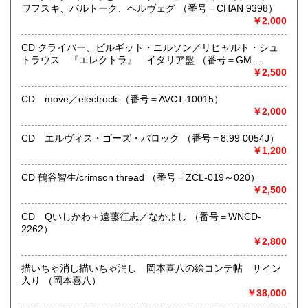
支払いは後払いが可能です。
ワフスキ、バルトーク、ヘルヴェグ （番号＝CHAN 9398）
※当店は【インボイス制度】の適格請求書発行事業者では
￥2,000
ございません。
●当店では迅速な発送を心掛けています。
CD クライバー、ビルギット・ニルソン／リヒャルト・シュ
ご送金、ご決済の確認が出来ましたら通常24時間以内にお
トラウス 『エレクトラ』 イタリア盤 （番号＝GM
買上商品を発送しています。
6.0001）
￥2,500
（ゆうメールは例外が有ります）。
●商品の発送に際しては水濡れ対策等、丁寧な梱包を心掛けて
CD move／electrock （番号＝AVCT-10015）
います。
￥2,000
●一部の商品は店頭販売の為、品切れになる場合が有りま
す。 ご容赦下さい。
CD エルヴィス・ゴーズ・バロック （番号＝8.99 0054J）
●当店は古書以外にも様々な商品を取り扱っています。下記
￥1,200
『Webサイト』をぜひご覧下さい。
CD 鶴谷智生/crimson thread （番号＝ZCL-019～020）
沿線名：東急田園都市線
￥2,500
最寄駅：三軒茶屋駅北出口Aから下北沢方面へ6分 ゴリラビ
ルの向かい 小田急バス太子堂停留所前
CD Qいしかわ＋遠藤征志／なかよし （番号＝WNCD-
営業時間：平日=10:00〜19:00 日曜・祭日=12:00～18:00
2262）
定休日：火曜日
￥2,800
書籍の買取について
描いちゃ消し描いちゃ消し 岡本喜八の絵コンテ帖 サイン
入り （岡本喜八）
店頭買取り、出張買取りを承っております。
￥38,000
古物商として書籍以外の品々も買取りしています。
お気軽にご相談下さい。