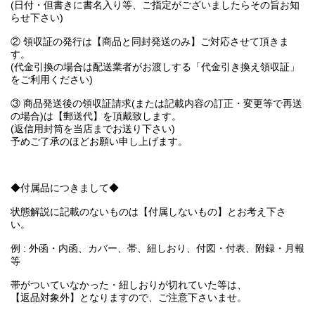
(日付・但書きに書名入り等、ご指定がございましたらその旨お知
らせ下さい)
② 領収証の発行は【商品と同封発送のみ】ご対応させて頂きま
す。
(代金引換の場合は配送業者がお渡しする「代金引き換え領収証」
をご利用ください)
③ 商品発送後の領収証請求(または記載内容の訂正・変更等で再送
の場合)は【郵送代】を頂戴致します。
(返信用封筒を当店までお送り下さい)
予めご了承のほどお願い申し上げます。
◆付属品につきまして◆
状態解説に記載のないものは【付属しないもの】とお考え下さ
い。
例 : 外函・内函、カバー、帯、紐しおり、付図・付表、附録・月報
等
帯がついていなかった・紐しおりが切れていた等は、
【返品対象外】となりますので、ご注意下さいませ。