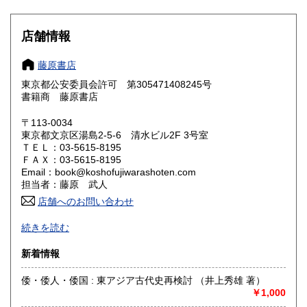
滋賀県
京都府
600円
600円
大阪府
兵庫県
600円
600円
店舗情報
奈良県
和歌山県
600円
600円
藤原書店
東京都公安委員会許可 第305471408245号
鳥取県
島根県
600円
600円
書籍商 藤原書店
岡山県
広島県
600円
600円
〒113-0034
東京都文京区湯島2-5-6 清水ビル2F 3号室
ＴＥＬ：03-5615-8195
山口県
徳島県
600円
600円
ＦＡＸ：03-5615-8195
Email：book@koshofujiwarashoten.com
香川県
愛媛県
600円
600円
担当者：藤原 武人
店舗へのお問い合わせ
高知県
福岡県
600円
600円
【通信販売専門 (ご来店不可)】 の古書店です。
続きを読む
※大変申し訳ございませんが、店頭での販売は行っておりま
佐賀県
長崎県
600円
600円
せん。
新着情報
熊本県
大分県
600円
600円
書籍の状態等、ご不明な点・気になる所がございましたら、
倭・倭人・倭国 : 東アジア古代史再検討 （井上秀雄 著）
Eメール・電話でお気軽にお問い合わせ下さいませ。
￥1,000
宮崎県
鹿児島県
600円
600円
メールアドレス【book@koshofujiwarashoten.com】