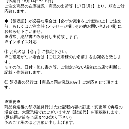
【休業日 : 8月14日〜16日】
ご注文商品の在庫確認・商品の出荷等【17日(月)】より、順次ご対
応致します。
◆【領収証】が必要な場合は【必ずお宛名をご指定の上】ご注文
前、もしくはご注文時 (メッセージ欄 : その他お問い合わせ欄) に
お知らせ下さいませ。
※通常、納品書のみ添付し出荷致します。
※インボイス対応
① お宛名は【必ず】ご指定下さい。
※ご指定がない場合は【ご注文者様のお名前】をお宛名と致しま
す。
※その他、日付・但し書き等、ご指定がない場合は当店で判断し
記載・作製致します。
② 領収書の発行は【商品と同封発送のみ】ご対応させて頂きま
す。
※重要※
商品発送後の領収証発行(または記載内容の訂正・変更等で再送の
場合)は、大変恐縮ではございますが【郵送代】を頂戴致します。
(返信用封筒を当店までお送り下さい)
予めご了承のほどお願い申し上げます。