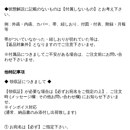
◆状態解説に記載のないものは【付属しないもの】とお考え下さ
い。
例 : 外函・内函、カバー、帯、紐しおり、付図・付表、附録・月報
等
帯がついていなかった・紐しおりが切れていた等は、
【返品対象外】となりますのでご注意下さいませ。
※付属品につきましてご不安がある場合は、ご注文前にお問い合
わせ下さいませ。
他特記事項
◆ 領収証につきまして ◆
【領収証】が必要な場合は【必ずお宛名をご指定の上】、ご注文
時 (メッセージ欄 : その他お問い合わせ欄) にお知らせ下さいま
せ。
※インボイス対応
(通常、納品書のみ添付し出荷致します)
① お宛名は【必ず】ご指定下さい。