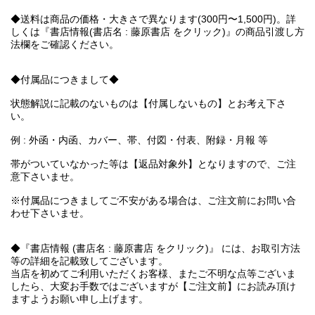
◆送料は商品の価格・大きさで異なります(300円〜1,500円)。詳
しくは『書店情報(書店名 : 藤原書店 をクリック)』の商品引渡し方
法欄をご確認ください。
◆付属品につきまして◆
状態解説に記載のないものは【付属しないもの】とお考え下さ
い。
例 : 外函・内函、カバー、帯、付図・付表、附録・月報 等
帯がついていなかった等は【返品対象外】となりますので、ご注
意下さいませ。
※付属品につきましてご不安がある場合は、ご注文前にお問い合
わせ下さいませ。
◆『書店情報 (書店名 : 藤原書店 をクリック)』 には、お取引方法
等の詳細を記載致してございます。
当店を初めてご利用いただくお客様、またご不明な点等ございま
したら、大変お手数ではございますが【ご注文前】にお読み頂け
ますようお願い申し上げます。