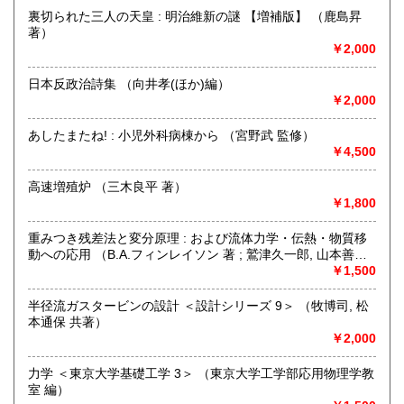
裏切られた三人の天皇 : 明治維新の謎 【増補版】 （鹿島昇
沖縄県
600円
※販売書籍につきまして【お電話でのお問い合わせ】は、現
著）
品在庫を確認するためお時間を頂戴いたします。
￥2,000
(お電話折返しでのご対応となります)
日本反政治詩集 （向井孝(ほか)編）
沿線名：JR中央線・総武線・東京メトロ丸ノ内線
￥2,000
最寄駅：御茶ノ水駅・本郷三丁目駅
営業時間：【事務所営業・通信販売専門 (ご来店不可)】
あしたまたね! : 小児外科病棟から （宮野武 監修）
9:00〜17:00 ※買取・仕入れ等で不在の場合がございます
￥4,500
定休日：水曜日・日曜日・年末年始
高速増殖炉 （三木良平 著）
書籍の買取について
￥1,800
自然科学等の学術書・専門書・その他資料買取り致します。
重みつき残差法と変分原理 : および流体力学・伝熱・物質移
電話・FAX・メール等でお気軽にご相談下さいませ。
動への応用 （B.A.フィンレイソン 著 ; 鷲津久一郎, 山本善之,
出張買取・配送料着払い(当店の支払い)で送って頂くことも
川井忠彦 共訳）
￥1,500
可能でございます。
※お送り頂く場合は必ず事前にご連絡下さいませ。
半径流ガスタービンの設計 ＜設計シリーズ 9＞ （牧博司, 松
本通保 共著）
取り扱い分野
￥2,000
自然科学、外国書、古書一般（その他）
【地球科学(地質・鉱物)・天文学・動物学・植物学・その他
力学 ＜東京大学基礎工学 3＞ （東京大学工学部応用物理学教
自然科学】
室 編）