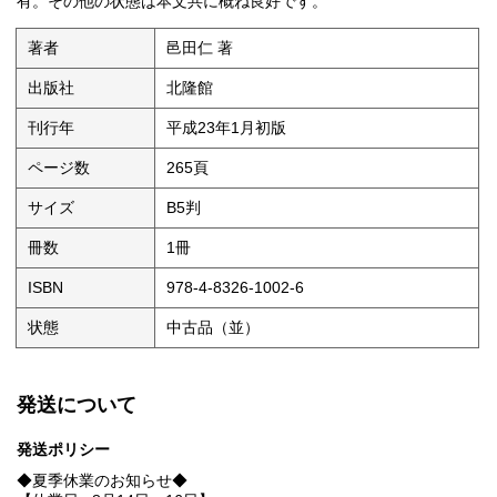
有。その他の状態は本文共に概ね良好です。
著者
邑田仁 著
出版社
北隆館
刊行年
平成23年1月初版
ページ数
265頁
サイズ
B5判
冊数
1冊
ISBN
978-4-8326-1002-6
状態
中古品（並）
発送について
発送ポリシー
◆夏季休業のお知らせ◆