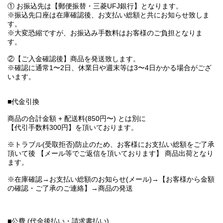
① お振込先は【郵便振替・三菱UFJ銀行】となります。
※振込先口座は在庫確認後、お支払い総額と共にお知らせ致しま
す。
※大変恐縮ですが、お振込み手数料はお客様のご負担となりま
す。
②【ご入金確認後】商品を発送致します。
※確認に通常1〜2日、休業日や週末等は3〜4日かかる場合がござ
います。
■代金引換
商品の合計金額 + 配送料(850円〜) とは別に
【代引手数料300円】を頂いております。
※トラブル(受取拒否)防止のため、お客様にお支払い総額をご了承
頂いて後 【メール等でご返信を頂いております】 商品出荷となり
ます。
※在庫確認→お支払い総額のお知らせ(メール)→【お客様から金額
の確認・ご了承のご連絡】→商品の発送
■公費 (代金後払い・請求書払い)