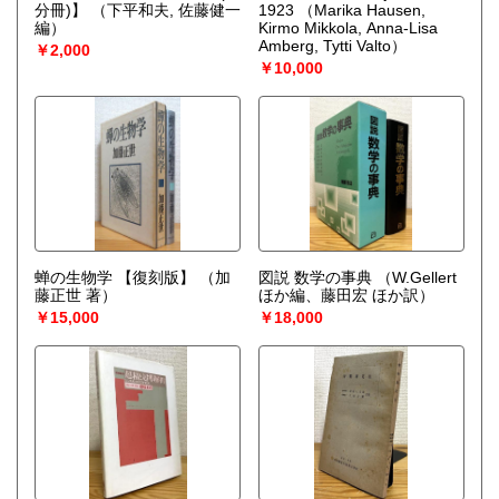
分冊)】
（下平和夫, 佐藤健一
1923
（Marika Hausen,
編）
Kirmo Mikkola, Anna-Lisa
Amberg, Tytti Valto）
￥2,000
￥10,000
蝉の生物学 【復刻版】
（加
図説 数学の事典
（W.Gellert
藤正世 著）
ほか編、藤田宏 ほか訳）
￥15,000
￥18,000