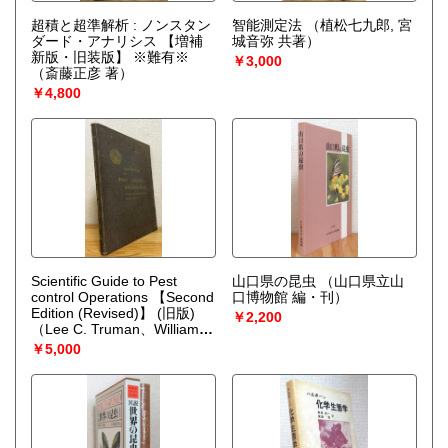
超積と超準解析 : ノンスタン
智能測定法
（植松七九郎, 宮
ダード・アナリシス 【増補
城音弥 共著）
新版・旧装版】 ※難有※
￥3,000
（斎藤正彦 著）
￥4,800
Scientific Guide to Pest
山口県の昆虫
（山口県立山
control Operations 【Second
口博物館 編・刊）
Edition (Revised)】 (旧版)
￥2,200
（Lee C. Truman、William L.
Butts）
￥5,000