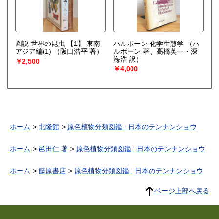
図説 世界の昆虫 【1】 東南
ハルボーン 化学生態学
（ハ
アジア編(1)
（阪口浩平 著）
ルボーン 著、高橋英一・深
海浩 訳）
￥2,500
￥4,000
ホーム
北隆館
原色植物分類図鑑 : 日本のテンナンショウ
ホーム
邑田仁 著
原色植物分類図鑑 : 日本のテンナンショウ
ホーム
藤原書店
原色植物分類図鑑 : 日本のテンナンショウ
ページ上部へ戻る