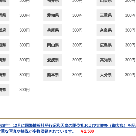
川県
300円
福井県
300円
山梨県
300円
岡県
300円
愛知県
300円
三重県
300円
阪府
300円
兵庫県
300円
奈良県
300円
根県
300円
岡山県
300円
広島県
300円
川県
300円
愛媛県
300円
高知県
300円
崎県
300円
熊本県
300円
大分県
300円
縄県
300円
1928年）12月に国際情報社発行昭和天皇の即位礼および大嘗祭（御大典）を
貴重な写真や解説が多数収録されています。
￥2,500