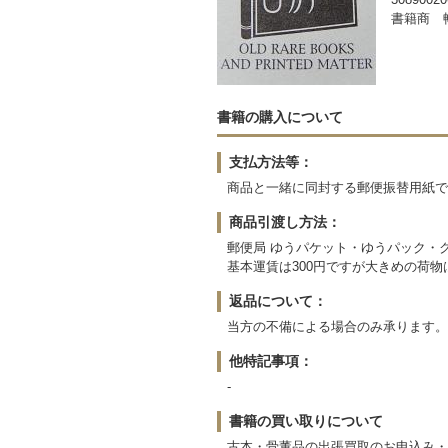
書籍商 
書籍の購入について
支払方法等：
商品と一緒に同封する郵便振替用紙で
商品引渡し方法：
郵便局 ゆうパケット・ゆうパック・
基本運賃は300円ですが大きめの荷
返品について：
当方の不備による場合のみ承ります。
他特記事項：
-
書籍の買い取りについて
古本・骨董品の出張買取のお申込み・