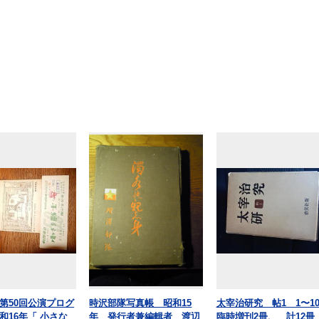
第50回公演プログ
時沢部隊写真帳 昭和15
太宰治研究 帖1 1〜1
和16年「 小さな
年 発行者兼編輯者 渡辺
臨時増刊2冊、 計12