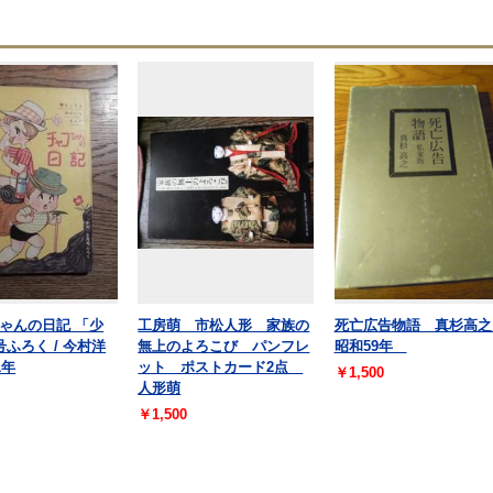
ゃんの日記 「少
工房萌 市松人形 家族の
死亡広告物語 真杉高之
号ふろく / 今村洋
無上のよろこび パンフレ
昭和59年
1年
ット ポストカード2点
￥1,500
人形萌
￥1,500