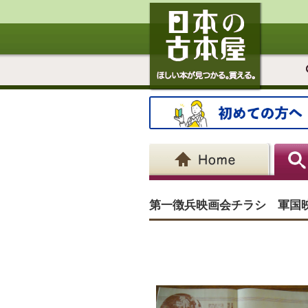
第一徴兵映画会チラシ 軍