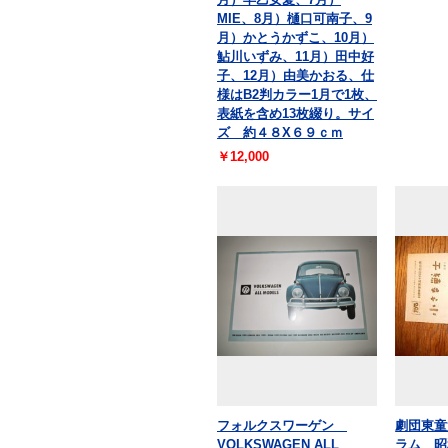
MIE、8月）樋口可南子、9
月）かとうかずこ、10月）
鮎川いずみ、11月）田中好
子、12月）由美かおる、仕
様はB2判カラー1月で1枚、
表紙を含め13枚綴り。サイ
ズ 約４８X６９ｃｍ
￥12,000
フォルクスワーゲン
劇団東童
VOLKSWAGEN ALL
ラム 昭