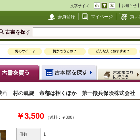
お知らせ
文字サイズ
会員登録
マイページ
買い
古書を探す
国映画 村の凱旋 帝都は招くほか 第一徴兵保険株式
￥3,500
（送料：￥300）
冊数
1