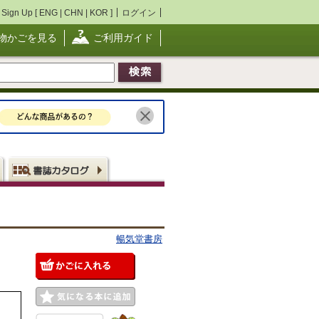
Sign Up [
ENG
|
CHN
|
KOR
]
ログイン
物かごを見る
ご利用ガイド
会社
暢気堂書房