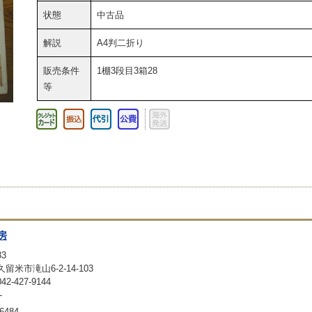
状態
中古品
解説
A4判二折り
販売条件
1棚3段目3箱28
等
房
33
留米市滝山6-2-14-103
-427-9144
-
6484