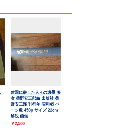
、
建国に盡した人々の遺墨 著
者 柴野安三郎編 出版社 柴
野安三郎 刊行年 昭和45 ペ
ージ数 450p サイズ 22cm
解説 函無
￥2,500