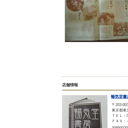
店舗情報
暢気堂書
〒203-00
東京都東久
ＴＥＬ：042
ＦＡＸ：-
30890020