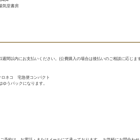
暢気堂書房
1週間以内にお支払いください。(公費購入の場合は後払いのご相談に応じます
クロネコ 宅急便コンパクト
物はゆうパックになります。
ご予約は、お電話・またはメールにて承っております。 お気軽にお問合わせ