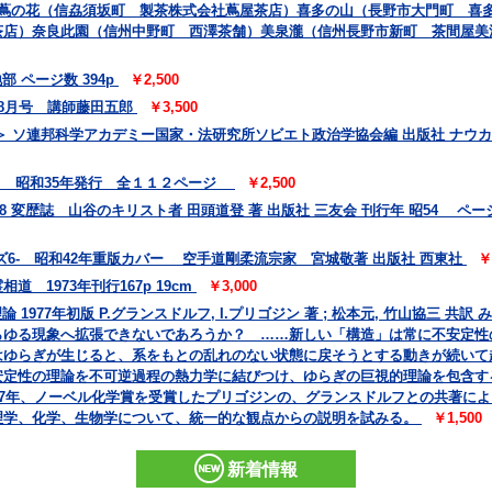
 蔦の花（信劦須坂町 製茶株式会社蔦屋茶店）喜多の山（長野市大門町 喜
茶店）奈良此園（信州中野町 西澤茶舗）美泉瀧（信州長野市新町 茶間屋美
 ページ数 394p
￥2,500
 8月号 講師藤田五郎
￥3,500
 ソ連邦科学アカデミー国家・法研究所ソビエト政治学協会編 出版社 ナウカ
会 昭和35年発行 全１１２ページ
￥2,500
78 変歴誌 山谷のキリスト者 田頭道登 著 出版社 三友会 刊行年 昭54 ページ数
6- 昭和42年重版カバー 空手道剛柔流宗家 宮城敬著 出版社 西東社
￥
 1973年刊行167p 19cm
￥3,000
 1977年初版 P.グランスドルフ, I.プリゴジン 著 ; 松本元, 竹山協三 
らゆる現象へ拡張できないであろうか？ ……新しい「構造」は常に不安定性
はゆらぎが生じると、系をもとの乱れのない状態に戻そうとする動きが続いて
安定性の理論を不可逆過程の熱力学に結びつけ、ゆらぎの巨視的理論を包含す
77年、ノーベル化学賞を受賞したプリゴジンの、グランスドルフとの共著に
理学、化学、生物学について、統一的な観点からの説明を試みる。
￥1,500
新着情報