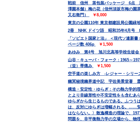
戦前 信州 茶包装パッケージ 6点
澤園本舗）梅の花（信州須坂市梅の園
又右衛門）
￥8,000
東京の公園110年 東京都建設局公園緑地部
2冊 NHK ドイツ語 昭和35年4月号
「ソビエト国家と法」 ＜現代ソ連新書＞
ページ数 406p
￥1,500
あゆみ 第4号 旭川北高等学校生徒
山谷・キューバ・フォーク : 1965～19
（並）帯痛み
￥1,500
空手道の楽しみ方 -レジャー・シリーズ
幽冥秘境幽界道中記 宇佐美景堂著 霊相道
構造・安定性・ゆらぎ : その熱力学的理論
とより非線形性や不安定性をも含むあ
ゆらぎから生じるものである。ふつう
は、反対にゆらぎは増幅される。……
はならない。〉散逸構造の理論で、19
問題を、非平衡熱力学の立場から、物