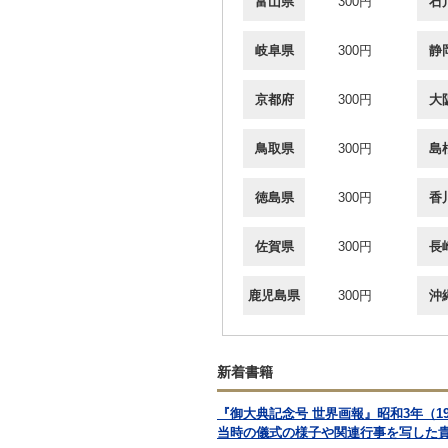
富山県
300円
石
岐阜県
300円
静
京都府
300円
大
鳥取県
300円
島
徳島県
300円
香
佐賀県
300円
長
鹿児島県
300円
沖
新着書籍
『御大典記念号 世界画報』昭和3年（
当時の儀式の様子や関連行事を写した