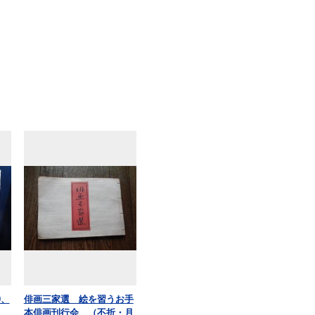
0、
俳画三家選 絵を習うお手
冊
本俳画刊行会 （不折・月