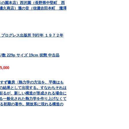
多の園本店）西沢園（長野県中堅町 西
濃久商店）瀧の音（信濃吉田本町 瀧澤
 プログレス出版所 刊行年 １９７２年
 229p サイズ 19cm 状態 中古品
5,000
共訳 みすず書房〈熱力学の方法を、平衡はも
の結果として出現する。すなわちそれは
起るが、新しい構造が形成される場合に
る一般化された熱力学を作り上げなくて
よる初期の著作。開放系に現れる構造の