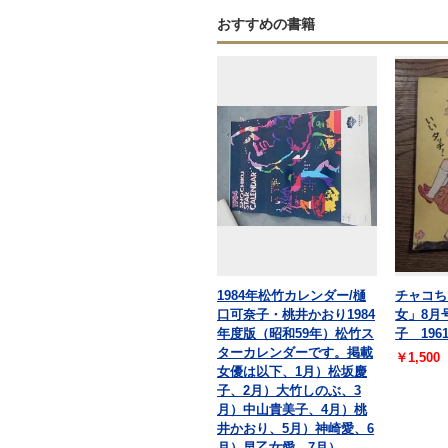
おすすめの書籍
1984年松竹カレンダー/樋
チャコち
口可奈子・桃井かおり1984
女」8月
年度版（昭和59年）松竹ス
子 196
ターカレンダーです。掲載
￥1,500
女優は以下、1月）松坂慶
子、2月）大竹しのぶ、3
月）中山貴美子、4月）桃
井かおり、5月）神崎愛、6
月）早乙女愛、7月）