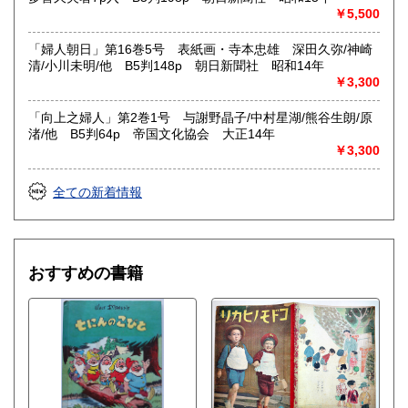
￥5,500
「婦人朝日」第16巻5号 表紙画・寺本忠雄 深田久弥/神崎
清/小川未明/他 B5判148p 朝日新聞社 昭和14年
￥3,300
「向上之婦人」第2巻1号 与謝野晶子/中村星湖/熊谷生朗/原
渚/他 B5判64p 帝国文化協会 大正14年
￥3,300
全ての新着情報
おすすめの書籍