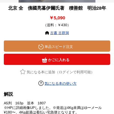
北京 全 佛國亮暮伊爾氏著 積善館 明治28年
￥5,090
（送料：￥430）
古書 古群洞
単品スピード注文
かごに入れる
気になる本に追加（ログインで利用可能）
気になる本の使い方
解説
A5判 163p 並本 1807
※HPに詳細画像UPしました。※発送は4Kg未満はゆーメール
¥180〜、4Kg超過は着払い宅急便となります。