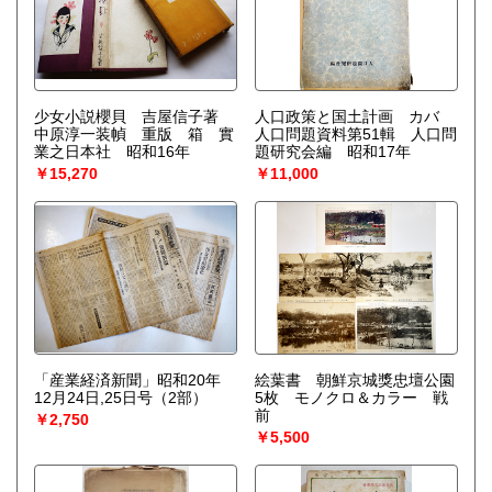
少女小説櫻貝 吉屋信子著
人口政策と国土計画 カバ
中原淳一装幀 重版 箱 實
人口問題資料第51輯 人口問
業之日本社 昭和16年
題研究会編 昭和17年
￥15,270
￥11,000
「産業経済新聞」昭和20年
絵葉書 朝鮮京城獎忠壇公園
12月24日,25日号（2部）
5枚 モノクロ＆カラー 戦
前
￥2,750
￥5,500