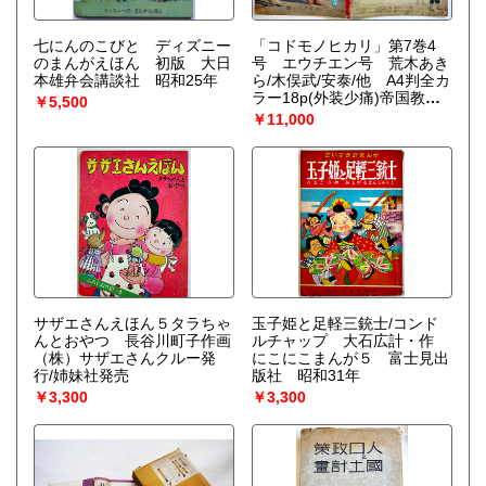
七にんのこびと ディズニー
「コドモノヒカリ」第7巻4
のまんがえほん 初版 大日
号 エウチエン号 荒木あき
本雄弁会講談社 昭和25年
ら/木俣武/安泰/他 A4判全カ
ラー18p(外装少痛)帝国教育
￥5,500
会出版部 昭和17年
￥11,000
サザエさんえほん５タラちゃ
玉子姫と足軽三銃士/コンド
んとおやつ 長谷川町子作画
ルチャップ 大石広計・作
（株）サザエさんクルー発
にこにこまんが５ 富士見出
行/姉妹社発売
版社 昭和31年
￥3,300
￥3,300