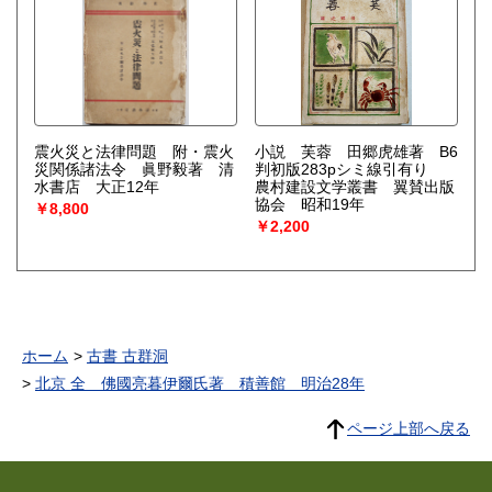
震火災と法律問題 附・震火
小説 芙蓉 田郷虎雄著 B6
災関係諸法令 眞野毅著 清
判初版283pシミ線引有り
水書店 大正12年
農村建設文学叢書 翼賛出版
協会 昭和19年
￥8,800
￥2,200
ホーム
古書 古群洞
北京 全 佛國亮暮伊爾氏著 積善館 明治28年
ページ上部へ戻る