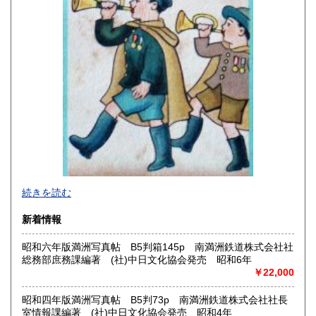
佐賀県
長崎県
430円
430円
熊本県
大分県
430円
430円
宮崎県
鹿児島県
430円
430円
沖縄県
430円
2026年で創業45年目になります。
続きを読む
In 2026, we will have been in business for 45 years.
新着情報
沿線名：(無店舗)
昭和六年版満洲写真帖 B5判箱145p 南満洲鉄道株式会社社
最寄駅：(無店舗)
総務部庶務課編著 (社)中日文化協会発売 昭和6年
営業時間：10:00〜18:00
￥22,000
定休日：(無店舗)
書籍の買取について
昭和四年版満洲写真帖 B5判73p 南満洲鉄道株式会社社長
室情報課編著 (社)中日文化協会発売 昭和4年