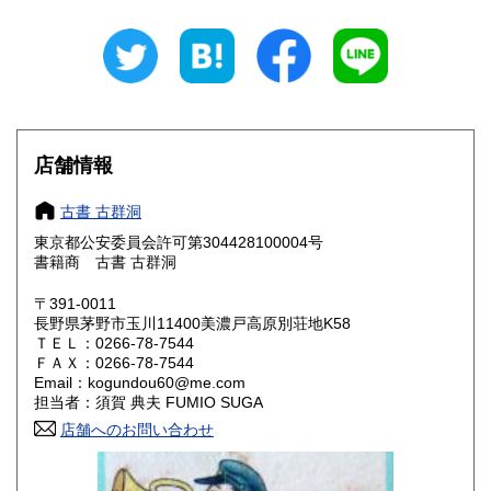
岐阜県
静岡県
430円
430円
愛知県
三重県
430円
430円
滋賀県
京都府
430円
430円
店舗情報
大阪府
兵庫県
430円
430円
古書 古群洞
奈良県
和歌山県
430円
430円
東京都公安委員会許可第304428100004号
書籍商 古書 古群洞
鳥取県
島根県
430円
430円
〒391-0011
岡山県
広島県
430円
430円
長野県茅野市玉川11400美濃戸高原別荘地K58
ＴＥＬ：0266-78-7544
ＦＡＸ：0266-78-7544
山口県
徳島県
430円
430円
Email：kogundou60@me.com
担当者：須賀 典夫 FUMIO SUGA
香川県
愛媛県
430円
430円
店舗へのお問い合わせ
高知県
福岡県
430円
430円