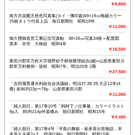
内容によります。
￥8,800
南方共栄圏天然色写真集(タイ・佛印篇)69×19㎝無綴カラー
取り扱い分野
25枚タトウ付並上品 毎日新聞社 昭和18年
古典籍、近代文献、趣味、サブカルチャー、古書一般（その
￥11,000
他）
和本・開拓/植民資料・戦時資料・文学一般・詩歌句集・児童
御大禮御造営工事記念写真帖 38×26㎝写真34枚＋配置図
書 ・児童資料・芸能/サブカル・広告資料・ポスター・版画/
美本 非売 大林組 昭和4年
刷り物 ・絵葉書・双六・地図/鳥瞰図
￥16,500
東田川郡常万村大字堀野砂子耕地整理組合(綴)+山形県東田川
郡常万村條例・規程 昭和7年、明治25年 2冊
￥27,500
「吉田堰普通水利組合会決議録」明治37,38,39,大正12年(4
冊) 各B6判23p〜78p 山形県東田川郡
￥11,000
「婦人朝日」第17巻10号「戦時下ノ仕事服」カラーイラスト
9p入 B5判214p外装痛み 朝日新聞社 昭和15年
￥4,400
「婦人朝日」第17巻4号「半島の舞姫・崔承喜出世物語」本
多喜久夫著7p入 B5判198p 朝日新聞社 昭和15年