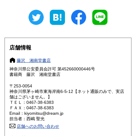
岐阜県
静岡県
770円
770円
愛知県
三重県
770円
770円
滋賀県
京都府
880円
880円
大阪府
兵庫県
880円
880円
店舗情報
奈良県
和歌山県
880円
880円
藤沢 湘南堂書店
神奈川県公安委員会許可 第452660000446号
鳥取県
島根県
990円
990円
書籍商 藤沢 湘南堂書店
岡山県
広島県
990円
990円
〒253-0054
神奈川県茅ヶ崎市東海岸南6-5-12【ネット通販のみで、実店
舗はございません。】
山口県
徳島県
1,100円
1,100円
ＴＥＬ：0467-38-6383
ＦＡＸ：0467-38-6383
香川県
愛媛県
1,100円
1,100円
Email：kiyomitsu@dream.jp
担当者：西嶋 聖光
高知県
福岡県
1,100円
1,210円
店舗へのお問い合わせ
良書・古書とサブカルチャーの陰と陽。国史・軍事・宗教・