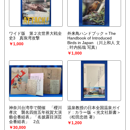
ワイド版 第２次世界大戦全
外来鳥ハンドブック = The
史3 真珠湾攻撃
Handbook of Introduced
Birds in Japan
（川上和人 文
￥1,000
; 叶内拓哉 写真）
￥1,000
神奈川台湾亭で開催 「櫻川
温泉教授の日本全国温泉ガイ
孝次 襲名四捨五年祝賀大演
ド : カラー版 ＜光文社新書＞
藝会番組表」「名披露目演芸
（松田忠徳 著）
会番組表」 2点
￥1,200
￥30,000