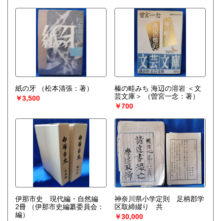
紙の牙
（松本清張：著）
榛の畦みち 海辺の溶岩 ＜文
芸文庫＞
（曽宮一念：著）
￥3,500
￥700
伊那市史 現代編・自然編
神奈川県小学定則 足柄郡学
2冊
（伊那市史編纂委員会：
区取締綴り 共
編）
￥30,000