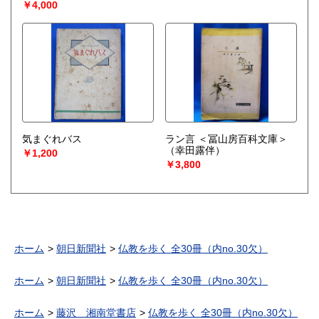
￥4,000
気まぐれバス
ラン言 ＜冨山房百科文庫＞
（幸田露伴）
￥1,200
￥3,800
ホーム
朝日新聞社
仏教を歩く 全30冊（内no.30欠）
ホーム
朝日新聞社
仏教を歩く 全30冊（内no.30欠）
ホーム
藤沢 湘南堂書店
仏教を歩く 全30冊（内no.30欠）