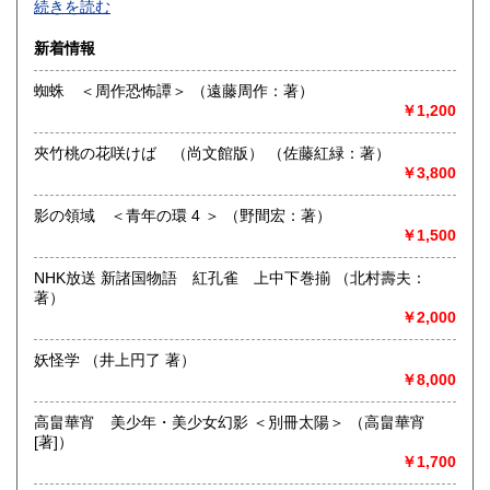
佐賀県
長崎県
1,210円
1,210円
続きを読む
文芸・芸能・美術・工芸・趣味書より、CD・DVD・古書漫
画・同人誌・トレカ・おもちゃ…。明治・大正・昭和と平成
熊本県
大分県
新着情報
1,210円
1,210円
の新旧書籍とおもちゃ混在乱舞のちらし寿司書店。江戸のト
ッピングもあります。
蜘蛛 ＜周作恐怖譚＞ （遠藤周作：著）
宮崎県
鹿児島県
1,210円
1,210円
￥1,200
沿線名：東海道線
最寄駅：茅ヶ崎駅
沖縄県
1,914円
夾竹桃の花咲けば （尚文館版） （佐藤紅緑：著）
営業時間：平日・祝日:9:00～15:00 土日:休日【※7月23日
￥3,800
(木)は臨時休業日とさせて頂きます。 ご不便をお掛けいたし
まして誠に申し訳ございません。】
定休日：土曜日・日曜日
影の領域 ＜青年の環 4 ＞ （野間宏：著）
￥1,500
書籍の買取について
NHK放送 新諸国物語 紅孔雀 上中下巻揃 （北村壽夫：
-
著）
￥2,000
取り扱い分野
妖怪学 （井上円了 著）
哲学宗教、歴史、美術工芸、趣味、サブカルチャー
￥8,000
高畠華宵 美少年・美少女幻影 ＜別冊太陽＞ （高畠華宵
[著]）
￥1,700