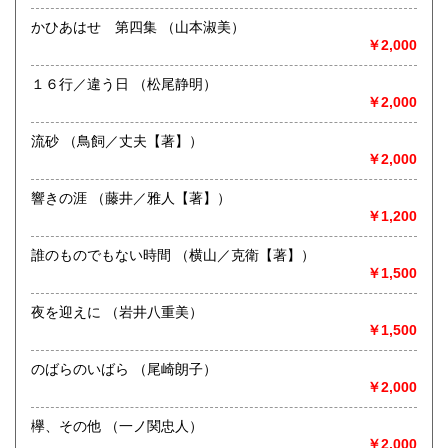
書籍の買取について
かひあはせ 第四集 （山本淑美）
沖縄県
185円
新潟県内にて出張積極的に買取を行っています。査定及び出
￥2,000
張料は無料です。20冊以上であればお伺いいたします。ご連
絡願います。
１６行／違う日 （松尾静明）
￥2,000
取り扱い分野
流砂 （鳥飼／丈夫【著】）
歴史、社会科学、自然科学、サブカルチャー、古書一般（そ
￥2,000
の他）
響きの涯 （藤井／雅人【著】）
￥1,200
誰のものでもない時間 （横山／克衛【著】）
￥1,500
夜を迎えに （岩井八重美）
￥1,500
のばらのいばら （尾崎朗子）
￥2,000
欅、その他 （一ノ関忠人）
￥2,000