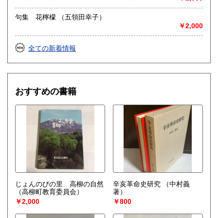
句集 花檸檬 （五領田幸子）
￥2,000
全ての新着情報
おすすめの書籍
じょんのびの里 高柳の自然
辛亥革命史研究
（中村義
（高柳町教育委員会）
著）
￥2,000
￥800