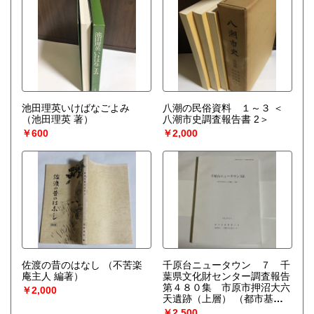
池田理英いけばなごよみ
八潮の民俗資料 １～３ ＜
（池田理英 著）
八潮市史調査報告書 2＞
￥600
￥2,000
佐渡の昔のはなし
（不苦楽
千原台ニュータウン ７ 千
庵主人 編著）
葉県文化財センター調査報告
第４８０集 市原市押沼大六
￥2,000
天遺跡（上層）
（都市基盤
整備公団）
￥2,500