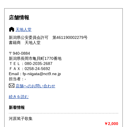
滋賀県
京都府
185円
185円
大阪府
兵庫県
185円
185円
店舗情報
奈良県
和歌山県
185円
185円
天地人堂
新潟県公安委員会許可 第461190002279号
鳥取県
島根県
185円
185円
書籍商 天地人堂
岡山県
広島県
185円
185円
〒940-0884
新潟県長岡市亀貝町1770番地
ＴＥＬ：080-2035-2687
山口県
徳島県
185円
185円
ＦＡＸ：0258-24-5692
Email：fp-niigata@nct9.ne.jp
香川県
愛媛県
185円
185円
担当者：-
店舗へのお問い合わせ
高知県
福岡県
185円
185円
-
続きを読む
佐賀県
長崎県
185円
185円
沿線名：上越新幹線
新着情報
最寄駅：長岡駅
熊本県
大分県
185円
185円
営業時間：午前10時から午後5時
河原篤子歌集
定休日：不定休
￥2,000
宮崎県
鹿児島県
185円
185円