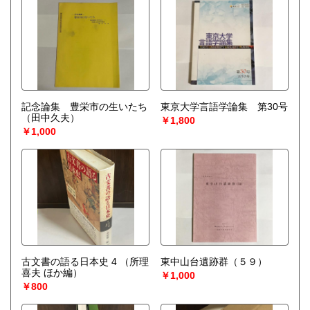
記念論集 豊栄市の生いたち
東京大学言語学論集 第30号
（田中久夫）
￥1,800
￥1,000
古文書の語る日本史 4
（所理
東中山台遺跡群（５９）
喜夫 ほか編）
￥1,000
￥800